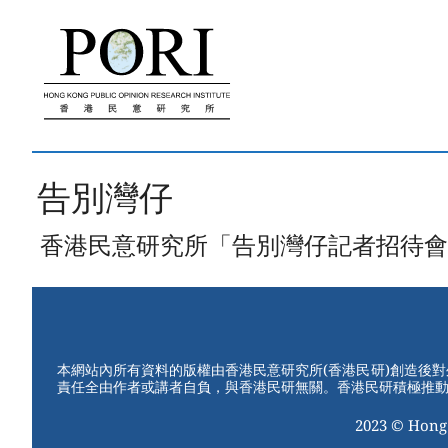
跳
至
內
容
告別灣仔
香港民意研究所「告別灣仔記者招待會」(20
本網站內所有資料的版權由香港民意研究所(香港民研)創造後
責任全由作者或講者自負，與香港民研無關。香港民研積極推
2023 © Hong