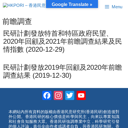
跳
Google Translate »
Menu
至
內
容
前瞻調查
民研計劃發放特首和特區政府民望、
2020年回顧及2021年前瞻調查結果及民
情指數 (2020-12-29)
民研計劃發放2019年回顧及2020年前瞻
調查結果 (2019-12-30)
Facebook
Instagram
Twitter
YouTube
Channel
本網站內所有資料的版權由香港民意研究所(香港民研)創造後對
外公開。香港民研的核心價值是科學與民主，向來以專業知識
和社會良知服務大眾。香港民研強調專業中立，科學研究引發
的個人評論，責任全由作者或講者自負，與香港民研無關。香