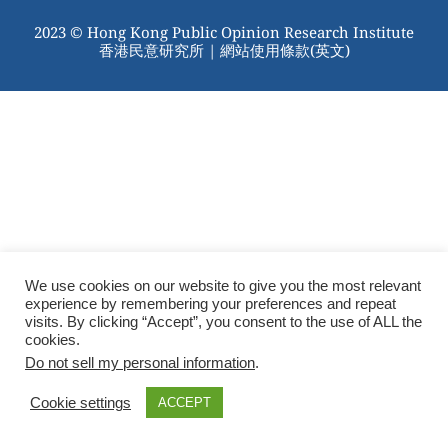
2023 © Hong Kong Public Opinion Research Institute
香港民意研究所 |
網站使用條款(英文)
We use cookies on our website to give you the most relevant
experience by remembering your preferences and repeat
visits. By clicking “Accept”, you consent to the use of ALL the
cookies.
Do not sell my personal information
.
Cookie settings
ACCEPT