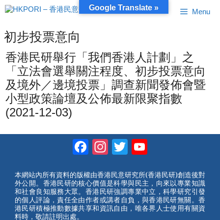
跳
Google Translate »
Menu
至
內
容
初步投票意向
香港民研舉行「我們香港人計劃」之
「立法會選舉關注程度、初步投票意向
及境外／邊境投票」調查新聞發佈會暨
小型政策論壇及公佈最新限聚指數
(2021-12-03)
Facebook
Instagram
Twitter
YouTube
Channel
本網站內所有資料的版權由香港民意研究所(香港民研)創造後對
外公開。香港民研的核心價值是科學與民主，向來以專業知識
和社會良知服務大眾。香港民研強調專業中立，科學研究引發
的個人評論，責任全由作者或講者自負，與香港民研無關。香
港民研積極推動數據共享和資訊自由，唯各界人士使用有關資
料時，敬請註明出處。