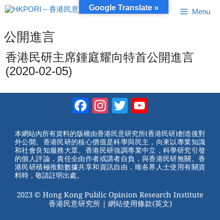
跳
Google Translate »
Menu
至
內
容
公開進言
香港民研主席鍾庭耀向特首公開進言
(2020-02-05)
Facebook
Instagram
Twitter
YouTube
Channel
本網站內所有資料的版權由香港民意研究所(香港民研)創造後對
外公開。香港民研的核心價值是科學與民主，向來以專業知識
和社會良知服務大眾。香港民研強調專業中立，科學研究引發
的個人評論，責任全由作者或講者自負，與香港民研無關。香
港民研積極推動數據共享和資訊自由，唯各界人士使用有關資
料時，敬請註明出處。
2023 © Hong Kong Public Opinion Research Institute
香港民意研究所 |
網站使用條款(英文)