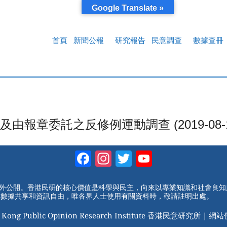
Google Translate »
首頁
新聞公報
研究報告
民意調查
數據查冊
章委託之反修例運動調查 (2019-08-1
Facebook
Instagram
Twitter
YouTube
Channel
對外公開。香港民研的核心價值是科學與民主，向來以專業知識和社會良
動數據共享和資訊自由，唯各界人士使用有關資料時，敬請註明出處。
 Kong Public Opinion Research Institute 香港民意研究所 |
網站