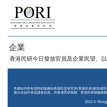
跳
至
內
容
企業
香港民研今日發放官員及企業民望、以及由報
本網站內所有資料的版權由香港民意研究所(香港民研)創造後
責任全由作者或講者自負，與香港民研無關。香港民研積極推
2023 © Hong