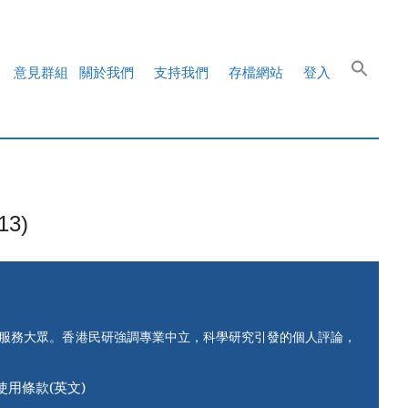
意見群組
關於我們
支持我們
存檔網站
登入
3)
知服務大眾。香港民研強調專業中立，科學研究引發的個人評論，
使用條款(英文)