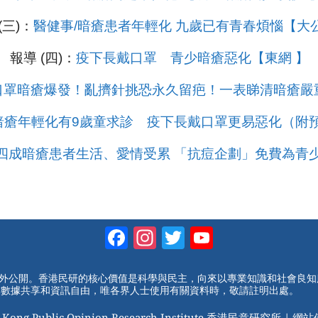
(三)：
醫健事/暗瘡患者年輕化 九歲已有青春煩惱【大
報導 (四)：
疫下長戴口罩 青少暗瘡惡化【東網 】
口罩暗瘡爆發！亂擠針挑恐永久留疤！一表睇清暗瘡嚴
暗瘡年輕化有9歲童求診 疫下長戴口罩更易惡化（附預
四成暗瘡患者生活、愛情受累 「抗痘企劃」免費為青
Facebook
Instagram
Twitter
YouTube
Channel
對外公開。香港民研的核心價值是科學與民主，向來以專業知識和社會良
動數據共享和資訊自由，唯各界人士使用有關資料時，敬請註明出處。
 Kong Public Opinion Research Institute 香港民意研究所 |
網站