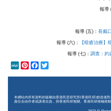
報導 
報導 (五)：
長戴
報導 (六)：
【暗瘡治療】
報導 (七)：
調查：約
M
Pi
F
T
e
nt
a
wi
W
er
c
tt
e
e
e
er
st
b
本網站內所有資料的版權由香港民意研究所(香港民研)創造後
責任全由作者或講者自負，與香港民研無關。香港民研積極推
o
2023 © Hong