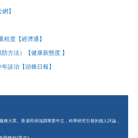
公網】
重程度【經濟通】
防方法）【健康新態度 】
少年診治【頭條日報】
知服務大眾。香港民研強調專業中立，科學研究引發的個人評論，
使用條款(英文)