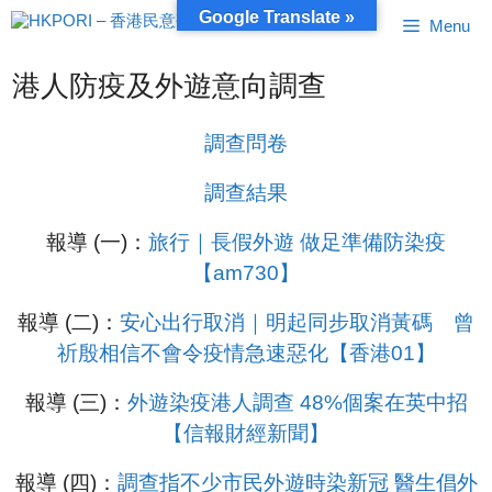
跳
Google Translate »
Menu
至
內
容
港人防疫及外遊意向調查
調查問卷
調查結果
報導 (一)：
旅行｜長假外遊 做足準備防染疫
【am730】
報導 (二)：
安心出行取消｜明起同步取消黃碼 曾
祈殷相信不會令疫情急速惡化【香港01】
報導 (三)：
外遊染疫港人調查 48%個案在英中招
【信報財經新聞】
報導 (四)：
調查指不少市民外遊時染新冠 醫生倡外