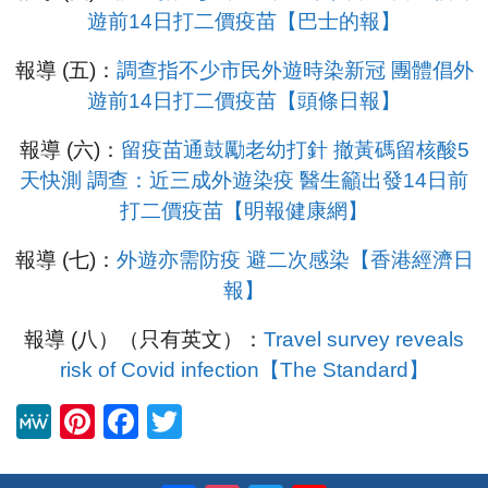
遊前14日打二價疫苗【巴士的報】
報導 (五)：
調查指不少市民外遊時染新冠 團體倡外
遊前14日打二價疫苗【頭條日報】
報導 (六)：
留疫苗通鼓勵老幼打針 撤黃碼留核酸5
天快測 調查：近三成外遊染疫 醫生籲出發14日前
打二價疫苗【明報健康網】
報導 (七)：
外遊亦需防疫 避二次感染【香港經濟日
報】
報導 (八）（只有英文）：
Travel survey reveals
risk of Covid infection【The Standard】
M
Pi
F
T
e
nt
a
wi