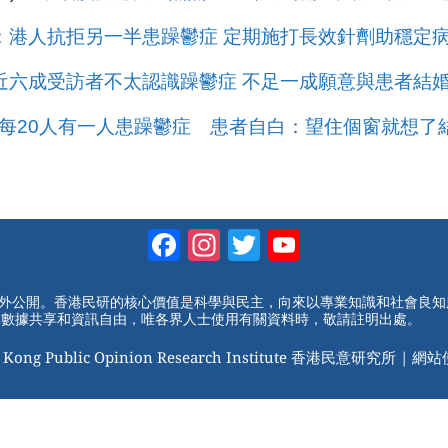
：港人抗拒另一半患躁鬱症 定期施打長效針劑助穩定病
近六成受訪者不太認識躁鬱症 不足一成願意與患者結婚
每20人有一人患躁鬱症 患者自白：望住個窗就想了結
Facebook
Instagram
Twitter
YouTube
Channel
對外公開。香港民研的核心價值是科學與民主，向來以專業知識和社會良
動數據共享和資訊自由，唯各界人士使用有關資料時，敬請註明出處。
 Kong Public Opinion Research Institute 香港民意研究所 |
網站