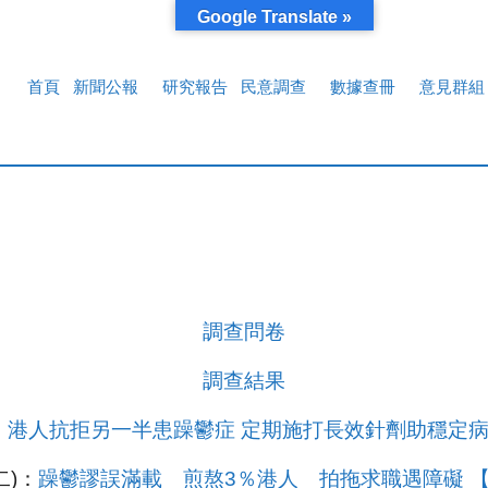
Google Translate »
首頁
新聞公報
研究報告
民意調查
數據查冊
意見群組
調查問卷
調查結果
：港人抗拒另一半患躁鬱症 定期施打長效針劑助穩定病
二)：
躁鬱謬誤滿載 煎熬3％港人 拍拖求職遇障礙 