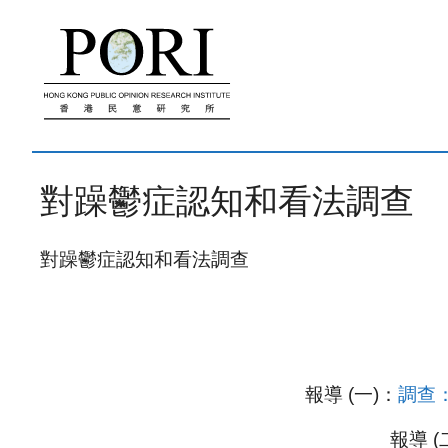
跳
至
內
容
對躁鬱症認知和看法調查
對躁鬱症認知和看法調查
報導 (一)：
調查
報導 (