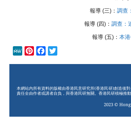
報導 (三)：
調查
報導 (四)：
調查：
報導 (五)：
本港
M
Pi
F
T
e
nt
a
wi
W
er
c
tt
e
e
e
er
st
b
本網站內所有資料的版權由香港民意研究所(香港民研)創造後
責任全由作者或講者自負，與香港民研無關。香港民研積極推
o
2023 © Hong
o
k