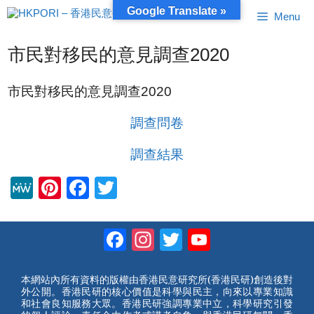
跳
Google Translate »
Menu
至
內
容
市民對移民的意見調查2020
市民對移民的意見調查2020
調查問卷
調查結果
M
Pi
F
T
e
nt
a
wi
W
er
c
tt
Facebook
Instagram
Twitter
YouTube
e
e
e
er
Channel
st
b
本網站內所有資料的版權由香港民意研究所(香港民研)創造後對
外公開。香港民研的核心價值是科學與民主，向來以專業知識
o
和社會良知服務大眾。香港民研強調專業中立，科學研究引發