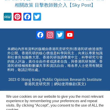
相關政策 目擊教師難介入【Sky Post】
M
Pi
F
T
e
nt
a
wi
W
er
c
tt
Facebook
Instagram
Twitter
YouTube
e
e
e
er
Channel
st
b
本網站內所有資料的版權由香港民意研究所(香港民研)創造後對
外公開。香港民研的核心價值是科學與民主，向來以專業知識
o
和社會良知服務大眾。香港民研強調專業中立，科學研究引發
的個人評論，責任全由作者或講者自負，與香港民研無關。香
o
港民研積極推動數據共享和資訊自由，唯各界人士使用有關資
料時，敬請註明出處。
k
2023 © Hong Kong Public Opinion Research Institute
香港民意研究所 |
網站使用條款(英文)