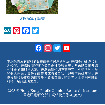
財政預算案調查
M
Pi
F
T
e
nt
a
wi
W
er
c
tt
Facebook
Instagram
Twitter
YouTube
e
e
e
er
Channel
st
b
本網站內所有資料的版權由香港民意研究所(香港民研)創造後對
外公開。香港民研的核心價值是科學與民主，向來以專業知識
o
和社會良知服務大眾。香港民研強調專業中立，科學研究引發
的個人評論，責任全由作者或講者自負，與香港民研無關。香
o
港民研積極推動數據共享和資訊自由，唯各界人士使用有關資
料時，敬請註明出處。
k
2023 © Hong Kong Public Opinion Research Institute
香港民意研究所 |
網站使用條款(英文)