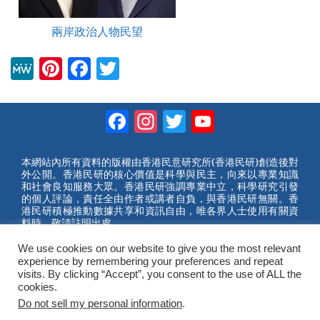
兩岸政治人物民望
M
Pi
F
T
e
nt
a
wi
W
er
c
tt
Facebook
Instagram
Twitter
YouTube
e
e
e
er
Channel
st
b
本網站內所有資料的版權由香港民意研究所(香港民研)創造後對
外公開。香港民研的核心價值是科學與民主，向來以專業知識
o
和社會良知服務大眾。香港民研強調專業中立，科學研究引發
的個人評論，責任全由作者或講者自負，與香港民研無關。香
o
港民研積極推動數據共享和資訊自由，唯各界人士使用有關資
料時，敬請註明出處。
k
We use cookies on our website to give you the most relevant
2023 © Hong Kong Public Opinion Research Institute
experience by remembering your preferences and repeat
香港民意研究所 |
網站使用條款(英文)
visits. By clicking “Accept”, you consent to the use of ALL the
cookies.
Do not sell my personal information
.