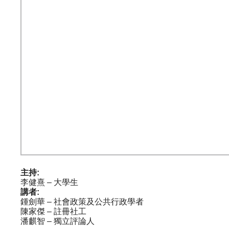
主持:
李健熹 – 大學生
講者:
鍾劍華 – 社會政策及公共行政學者
陳家傑 – 註冊社工
潘麒智 – 獨立評論人