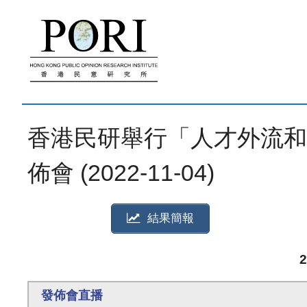
跳
至
內
容
香港民研舉行「人才外流和
佈會 (2022-11-04)
結果簡報
發佈會直播