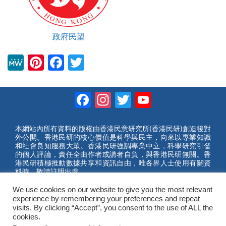
政府民望
M
Pi
F
T
e
nt
a
wi
W
er
c
tt
Facebook
Instagram
Twitter
YouTube
e
e
e
er
Channel
st
b
本網站內所有資料的版權由香港民意研究所(香港民研)創造後對
外公開。香港民研的核心價值是科學與民主，向來以專業知識
o
和社會良知服務大眾。香港民研強調專業中立，科學研究引發
的個人評論，責任全由作者或講者自負，與香港民研無關。香
o
港民研積極推動數據共享和資訊自由，唯各界人士使用有關資
料時，敬請註明出處。
k
We use cookies on our website to give you the most relevant
2023 © Hong Kong Public Opinion Research Institute
experience by remembering your preferences and repeat
香港民意研究所 |
網站使用條款(英文)
visits. By clicking “Accept”, you consent to the use of ALL the
cookies.