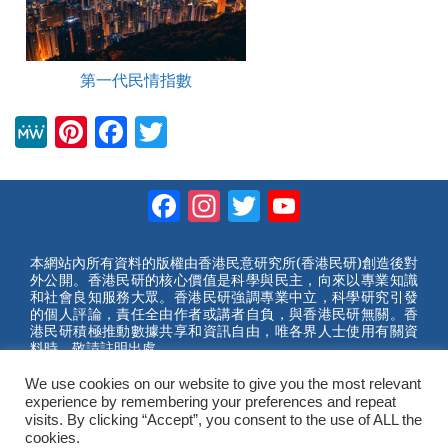
第一代民情指數
M
Pi
F
T
e
nt
a
wi
W
er
c
tt
Facebook
Instagram
Twitter
YouTube
e
e
e
er
Channel
st
b
本網站內所有資料的版權由香港民意研究所(香港民研)創造後對
外公開。香港民研的核心價值是科學與民主，向來以專業知識
o
和社會良知服務大眾。香港民研強調專業中立，科學研究引發
的個人評論，責任全由作者或講者自負，與香港民研無關。香
o
港民研積極推動數據共享和資訊自由，唯各界人士使用有關資
料時，敬請註明出處。
k
We use cookies on our website to give you the most relevant
2023 © Hong Kong Public Opinion Research Institute
experience by remembering your preferences and repeat
香港民意研究所 |
網站使用條款(英文)
visits. By clicking “Accept”, you consent to the use of ALL the
cookies.