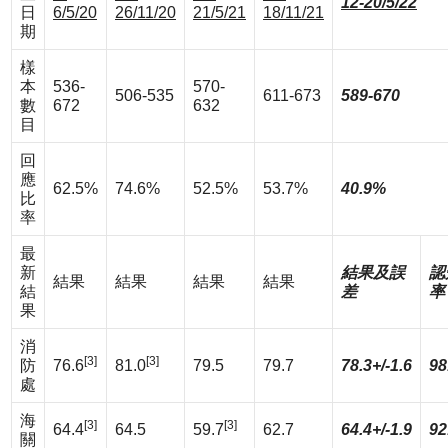
12-20/5/22
日
6/5/20
26/11/20
21/5/21
18/11/21
期
樣
本
536-
570-
506-535
611-673
589-670
數
672
632
目
回
應
62.5%
74.6%
52.5%
53.7%
40.9%
比
率
最
新
結果及誤
認
結果
結果
結果
結果
結
差
率
果
消
[3]
[3]
防
76.6
81.0
79.5
79.7
78.3+/-1.6
98
處
海
[3]
[3]
64.4
64.5
59.7
62.7
64.4+/-1.9
92
關