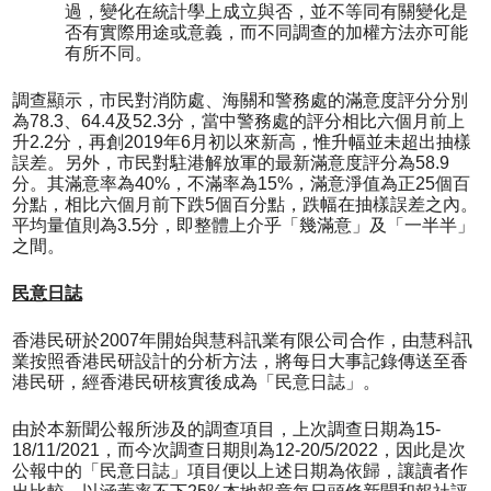
過，變化在統計學上成立與否，並不等同有關變化是
否有實際用途或意義，而不同調查的加權方法亦可能
有所不同。
調查顯示，市民對消防處、海關和警務處的滿意度評分分別
為78.3、64.4及52.3分，當中警務處的評分相比六個月前上
升2.2分，再創2019年6月初以來新高，惟升幅並未超出抽樣
誤差。另外，市民對駐港解放軍的最新滿意度評分為58.9
分。其滿意率為40%，不滿率為15%，滿意淨值為正25個百
分點，相比六個月前下跌5個百分點，跌幅在抽樣誤差之內。
平均量值則為3.5分，即整體上介乎「幾滿意」及「一半半」
之間。
民意日誌
香港民研於2007年開始與慧科訊業有限公司合作，由慧科訊
業按照香港民研設計的分析方法，將每日大事記錄傳送至香
港民研，經香港民研核實後成為「民意日誌」。
由於本新聞公報所涉及的調查項目，上次調查日期為15-
18/11/2021，而今次調查日期則為12-20/5/2022，因此是次
公報中的「民意日誌」項目便以上述日期為依歸，讓讀者作