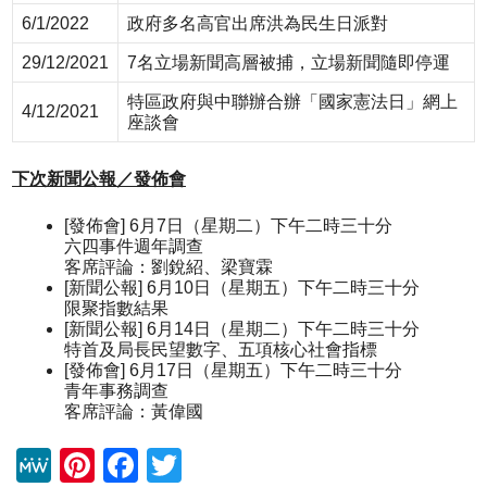
6/1/2022
政府多名高官出席洪為民生日派對
29/12/2021
7名立場新聞高層被捕，立場新聞隨即停運
特區政府與中聯辦合辦「國家憲法日」網上
4/12/2021
座談會
下次新聞公報／發佈會
[發佈會] 6月7日（星期二）下午二時三十分
六四事件週年調查
客席評論：劉銳紹、梁寶霖
[新聞公報] 6月10日（星期五）下午二時三十分
限聚指數結果
[新聞公報] 6月14日（星期二）下午二時三十分
特首及局長民望數字、五項核心社會指標
[發佈會] 6月17日（星期五）下午二時三十分
青年事務調查
客席評論：黃偉國
M
Pi
F
T