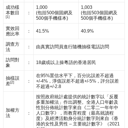
成功樣
1,000
1,003
本數目
：
(包括500個固網及
(包括503個固網及
[1]
500個手機樣本)
500個手機樣本)
實效回
：
41.5%
40.9%
應比率
調查方
：
由真實訪問員進行隨機抽樣電話訪問
法
訪問對
：
18歲或以上操粵語的香港居民
象
在95%置信水平下，百分比誤差不超過
抽樣誤
：
+/-4%，淨值誤差不超過+/-5%，評分誤差
[2]
差
不超過+/-2.8
按照政府統計處提供的統計數字以「反覆
多重加權法」作出調整。全港人口年齡及
性別分佈統計數字來自《二零二一年年中
加權方
：
人口數字》，而教育程度（最高就讀程
法
度）及經濟活動身分統計數字則來自《香
港的女性及男性 – 主要統計數字》（2021