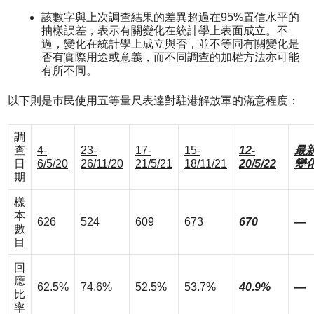
該數字與上次調查結果的差異超過在95%置信水平的
抽樣誤差，表示有關變化在統計學上表面成立。不
過，變化在統計學上成立與否，並不等同有關變化是
否有實際用途或意義，而不同調查的加權方法亦可能
有所不同。
以下則是巿民使用五等量尺表達對駐港解放軍的滿意程度：
調
查
4-
23-
17-
15-
12-
最
日
6/5/20
26/11/20
21/5/21
18/11/21
20/5/22
變
期
樣
本
626
524
609
673
670
—
數
目
回
應
62.5%
74.6%
52.5%
53.7%
40.9%
—
比
率