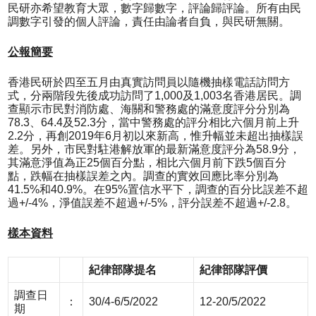
民研亦希望教育大眾，數字歸數字，評論歸評論。所有由民
調數字引發的個人評論，責任由論者自負，與民研無關。
公報簡要
香港民研於四至五月由真實訪問員以隨機抽樣電話訪問方
式，分兩階段先後成功訪問了1,000及1,003名香港居民。調
查顯示市民對消防處、海關和警務處的滿意度評分分別為
78.3、64.4及52.3分，當中警務處的評分相比六個月前上升
2.2分，再創2019年6月初以來新高，惟升幅並未超出抽樣誤
差。另外，市民對駐港解放軍的最新滿意度評分為58.9分，
其滿意淨值為正25個百分點，相比六個月前下跌5個百分
點，跌幅在抽樣誤差之內。調查的實效回應比率分別為
41.5%和40.9%。在95%置信水平下，調查的百分比誤差不超
過+/-4%，淨值誤差不超過+/-5%，評分誤差不超過+/-2.8。
樣本資料
紀律部隊提名
紀律部隊評價
調查日
：
30/4-6/5/2022
12-20/5/2022
期