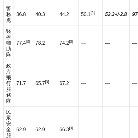
警
[3]
務
36.8
40.3
44.2
50.1
52.3+/-2.8
97
處
醫
療
[3]
[3]
輔
77.4
78.2
74.2
—
—
—
助
隊
政
府
飛
[3]
行
71.7
65.7
67.2
—
—
—
服
務
隊
民
眾
安
[3]
全
62.9
62.9
66.3
—
—
—
服