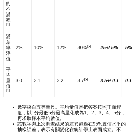
的
不
滿
率
[4]
滿
意
[5]
率
2%
10%
12%
30%
25+/-5%
-5%
淨
值
平
均
[5]
量
3.0
3.1
3.2
3.7
3.5+/-0.1
-0.1
值
[4]
數字採自五等量尺。平均量值是把答案按照正面程
度，以1分最低5分最高量化成為1、2、3、4、5分，
再求取樣本平均數值。
該數字與上次調查結果的差異超過在95%置信水平的
抽樣誤差，表示有關變化在統計學上表面成立。不