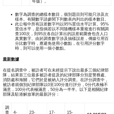
年版）。
數字為調查的總樣本數目，個別題目則可能只涉及次
樣本。有關數字請參閱下列數表內列出的樣本數目。
此公報中所有誤差數字均以95%置信水平計算。95%
置信水平，是指倘若以不同隨機樣本重複進行有關調
查100次，則95次各自計算出的誤差範圍會包含人口
真實數字。由於調查數字涉及抽樣誤差，傳媒引用百
分比數字時，應避免使用小數點，在引用評分數字
時，則可以使用一個小數點。
最新數據
在提名調查中，被訪者可在未經提示下說出最多三個紀律部
隊，結果首三位最多被訪者提及的紀律部隊分別是警務處、
消防處和海關，它們於是被納入評分調查。在評分調查中，
被訪者就個別紀律部隊以0至100分進行評分，0分代表極不
滿意，100分代表極滿意，50分為一半半。以下是相關紀律
部隊及駐港解放軍的最新評分：
調
查
4-
23-
17-
15-