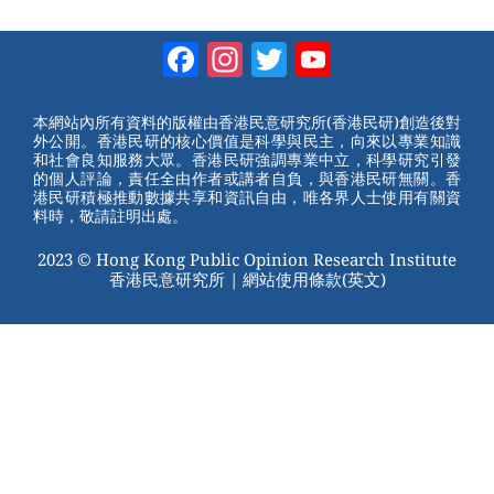
e
nt
a
wi
W
er
c
tt
Facebook
Instagram
Twitter
YouTube
e
e
e
er
Channel
st
b
本網站內所有資料的版權由香港民意研究所(香港民研)創造後對
外公開。香港民研的核心價值是科學與民主，向來以專業知識
o
和社會良知服務大眾。香港民研強調專業中立，科學研究引發
的個人評論，責任全由作者或講者自負，與香港民研無關。香
o
港民研積極推動數據共享和資訊自由，唯各界人士使用有關資
料時，敬請註明出處。
k
2023 © Hong Kong Public Opinion Research Institute
香港民意研究所 |
網站使用條款(英文)