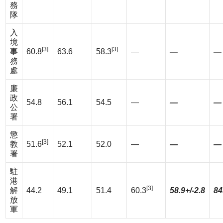
務
隊
入
境
[3]
[3]
事
60.8
63.6
58.3
—
—
—
務
處
廉
政
54.8
56.1
54.5
—
—
—
公
署
懲
[3]
教
51.6
52.1
52.0
—
—
—
署
駐
港
[3]
解
44.2
49.1
51.4
60.3
58.9+/-2.8
84
放
軍