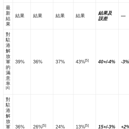
最
新
結果及
結果
結果
結果
結果
—
結
誤差
果
對
駐
港
解
放
[5]
軍
39%
36%
37%
43%
40+/-4%
-3%
的
滿
意
率
[4]
對
駐
港
解
放
[5]
[5]
軍
36%
26%
24%
13%
15+/-3%
+2