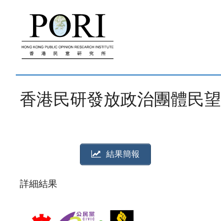
跳
至
內
容
香港民研發放政治團體民望 (20
結果簡報
詳細結果