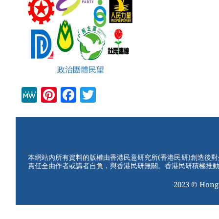
政治團體民望
M
Pi
F
T
e
nt
a
wi
W
er
c
tt
e
e
e
er
st
b
本網站內所有資料的版權由香港民意研究所(香港民研)創造後
責任全由作者或講者自負，與香港民研無關。香港民研積極推
o
2023 © Hong
o
k