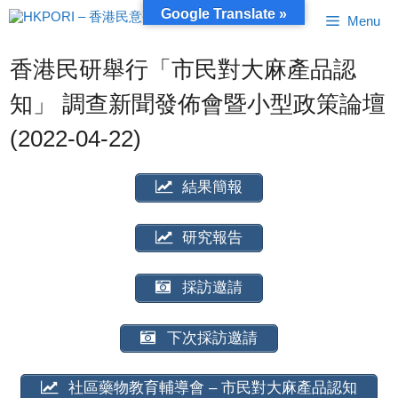
跳
Google Translate »
Menu
至
內
容
香港民研舉行「市民對大麻產品認
知」 調查新聞發佈會暨小型政策論壇
(2022-04-22)
結果簡報
研究報告
採訪邀請
下次採訪邀請
社區藥物教育輔導會 – 市民對大麻產品認知