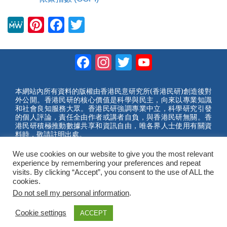
M
Pi
F
T
e
nt
a
wi
W
er
c
tt
Facebook
Instagram
Twitter
YouTube
e
e
e
er
Channel
st
b
本網站內所有資料的版權由香港民意研究所(香港民研)創造後對
外公開。香港民研的核心價值是科學與民主，向來以專業知識
o
和社會良知服務大眾。香港民研強調專業中立，科學研究引發
的個人評論，責任全由作者或講者自負，與香港民研無關。香
o
港民研積極推動數據共享和資訊自由，唯各界人士使用有關資
料時，敬請註明出處。
k
2023 © Hong Kong Public Opinion Research Institute
香港民意研究所 |
網站使用條款(英文)
We use cookies on our website to give you the most relevant
experience by remembering your preferences and repeat
visits. By clicking “Accept”, you consent to the use of ALL the
cookies.
Do not sell my personal information
.