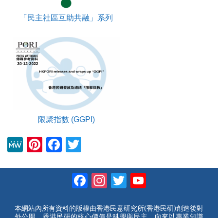
「民主社區互助共融」系列
限聚指數 (GGPI)
M
Pi
F
T
e
nt
a
wi
W
er
c
tt
Facebook
Instagram
Twitter
YouTube
e
e
e
er
Channel
st
b
本網站內所有資料的版權由香港民意研究所(香港民研)創造後對
外公開。香港民研的核心價值是科學與民主，向來以專業知識