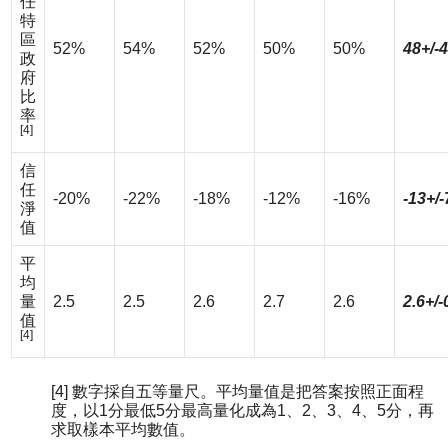
任
特
區
52%
54%
52%
50%
50%
48+/-
政
府
比
率
[4]
信
任
-20%
-22%
-18%
-12%
-16%
-13+/
淨
值
平
均
量
2.5
2.5
2.6
2.7
2.6
2.6+/-
值
[4]
[4] 數字採自五等量尺。平均量值是把答案按照正面程
度，以1分最低5分最高量化成為1、2、3、4、5分，再
求取樣本平均數值。