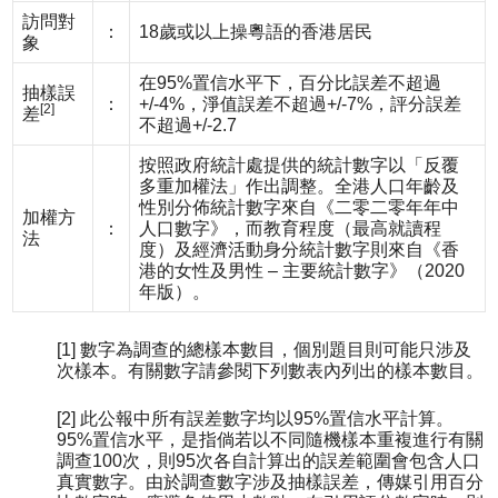
訪問對
：
18歲或以上操粵語的香港居民
象
在95%置信水平下，百分比誤差不超過
抽樣誤
：
+/-4%，淨值誤差不超過+/-7%，評分誤差
[2]
差
不超過+/-2.7
按照政府統計處提供的統計數字以「反覆
多重加權法」作出調整。全港人口年齡及
性別分佈統計數字來自《二零二零年年中
加權方
：
人口數字》，而教育程度（最高就讀程
法
度）及經濟活動身分統計數字則來自《香
港的女性及男性 – 主要統計數字》（2020
年版）。
[1] 數字為調查的總樣本數目，個別題目則可能只涉及
次樣本。有關數字請參閱下列數表內列出的樣本數目。
[2] 此公報中所有誤差數字均以95%置信水平計算。
95%置信水平，是指倘若以不同隨機樣本重複進行有關
調查100次，則95次各自計算出的誤差範圍會包含人口
真實數字。由於調查數字涉及抽樣誤差，傳媒引用百分