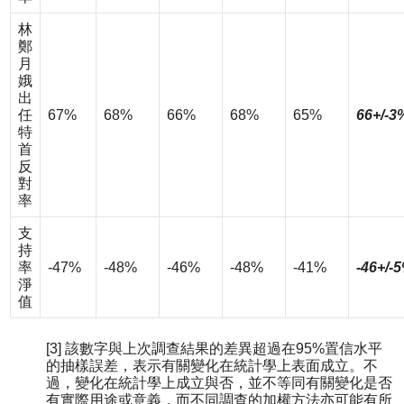
林
鄭
月
娥
出
任
67%
68%
66%
68%
65%
66+/-3
特
首
反
對
率
支
持
率
-47%
-48%
-46%
-48%
-41%
-46+/-
淨
值
[3] 該數字與上次調查結果的差異超過在95%置信水平
的抽樣誤差，表示有關變化在統計學上表面成立。不
過，變化在統計學上成立與否，並不等同有關變化是否
有實際用途或意義，而不同調查的加權方法亦可能有所