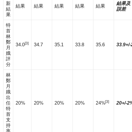
新
結果及
結果
結果
結果
結果
結果
結
誤差
果
特
首
林
鄭
[3]
34.0
34.7
35.1
33.8
35.6
33.9+/-
月
娥
評
分
林
鄭
月
娥
出
[3]
任
20%
20%
20%
20%
24%
20+/-2
特
首
支
持
率