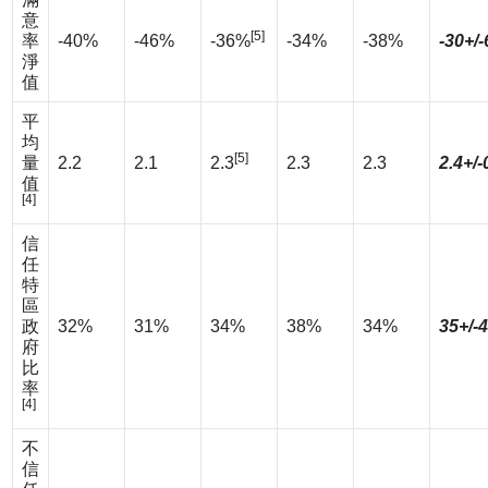
意
[5]
率
-40%
-46%
-36%
-34%
-38%
-30+/
淨
值
平
均
[5]
量
2.2
2.1
2.3
2.3
2.3
2.4+/-
值
[4]
信
任
特
區
政
32%
31%
34%
38%
34%
35+/-
府
比
率
[4]
不
信