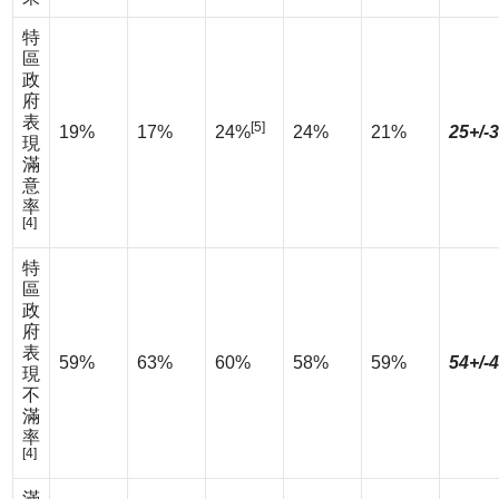
特
區
政
府
表
[5]
19%
17%
24%
24%
21%
25+/-
現
滿
意
率
[4]
特
區
政
府
表
59%
63%
60%
58%
59%
54+/-
現
不
滿
率
[4]
滿