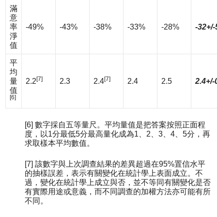
滿
意
率
-49%
-43%
-38%
-33%
-28%
-32+/
淨
值
平
均
[7]
[7]
量
2.2
2.3
2.4
2.4
2.5
2.4+/-
值
[6]
[6] 數字採自五等量尺。平均量值是把答案按照正面程
度，以1分最低5分最高量化成為1、2、3、4、5分，再
求取樣本平均數值。
[7] 該數字與上次調查結果的差異超過在95%置信水平
的抽樣誤差，表示有關變化在統計學上表面成立。不
過，變化在統計學上成立與否，並不等同有關變化是否
有實際用途或意義，而不同調查的加權方法亦可能有所
不同。