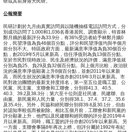
研或其前身港大民研。
公報簡要
民研計劃於九月由真實訪問員以隨機抽樣電話訪問方式，分
別成功訪問了1,000和1,036名香港居民。調查顯示，特首林
鄭月娥的最新評分為33.9分，有36%受訪者給予林鄭月娥0
分，民望淨值為負46個百分點，評分和民望淨值均與半個月
前分別不大。特區政府方面，最新滿意率淨值為負30個百分
點，創2019年5月以來新高，信任淨值則為負13個百分點。
至於市民對現時政治、民生及經濟狀況的評價，滿意淨值就
分別為負25、負29及負32個百分點。與上個月比較，政治狀
況的滿意率淨值顯著上升8個百分點，並創2011年以來新
高，而民生狀況的滿意率淨值亦創2019年3月以來新高。市
民對政治團體的最新支持度排名，第一至五位是職工盟、公
民黨、民主黨、支聯會和工聯會，分別得41.3、40.5、
40.3、39.2及38.3分；第六至十位則是社民連、民建聯、自
由黨、新民黨和人民力量，分別得38.1、37.4、37.2、35.6
及35.4分。另外，民協和經民聯分別得39.6及30.1分，但由
於認知率較低而被剔除。相比五個月前，工聯會和新民黨的
評分顯著上升，他們以及民建聯和經民聯的評分是2019年4
月以來新高。同時，職工盟的評分亦創2015年以來新高。另
一方面，支聯會事隔8年再次上榜，但評分屬於1992年有紀