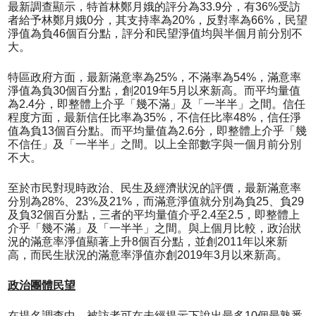
最新調查顯示，特首林鄭月娥的評分為33.9分，有36%受訪
者給予林鄭月娥0分，其支持率為20%，反對率為66%，民望
淨值為負46個百分點，評分和民望淨值均與半個月前分別不
大。
特區政府方面，最新滿意率為25%，不滿率為54%，滿意率
淨值為負30個百分點，創2019年5月以來新高。而平均量值
為2.4分，即整體上介乎「幾不滿」及「一半半」之間。信任
程度方面，最新信任比率為35%，不信任比率48%，信任淨
值為負13個百分點。而平均量值為2.6分，即整體上介乎「幾
不信任」及「一半半」之間。以上全部數字與一個月前分別
不大。
至於市民對現時政治、民生及經濟狀況的評價，最新滿意率
分別為28%、23%及21%，而滿意淨值就分別為負25、負29
及負32個百分點，三者的平均量值介乎2.4至2.5，即整體上
介乎「幾不滿」及「一半半」之間。與上個月比較，政治狀
況的滿意率淨值顯著上升8個百分點，並創2011年以來新
高，而民生狀況的滿意率淨值亦創2019年3月以來新高。
政治團體民望
在提名調查中，被訪者可在未經提示下說出最多10個最熟悉