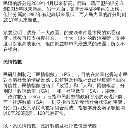
民聯的評分是2019年4月以來新高。同時，職工盟的評分亦
創2015年以來新高。另一方面，支聯會事隔8年再次上榜，
但評分屬於1992年有紀錄以來最低，而人民力量的評分則創
2017年以來新低。
須要說明，躋身「十大政團」的先決條件是巿民的熟悉程
度，然後再按支持度排名。「十大」以外的政治團體，支持
度可以很高或很低，但由於並非巿民最熟悉的政團，所以不
在榜內。
民情指數
民研計劃制定「民情指數」（PSI），目的在於量化香港市民
對香港社會的情緒反應，以解釋及預視社會出現集體行動的
可能性。民情指數包涵了「政通」和「人和」兩個概念，分
別以「政評數值（GA）」和「社評數值（SA）」顯示。
「政評數值（GA）」泛指市民對整體政府管治的表現評價，
而「社評數值（SA）」則泛指市民對整體社會狀況的評價，
分別由四及六項民意數字組合而成。指數本身及兩項數值均
以0至200顯示，100代表正常。
以下為民情指數、政評數值及社評數值走勢圖：