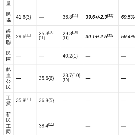
量
民
[11]
[11]
41.6{3}
—
36.8
39.6+/-2.3
69.5%
協
經
[10]
[10]
25.3
29.3
[11]
[11]
民
29.6
30.1+/-2.5
59.4%
[11]
[11]
聯
民
—
—
40.2{1}
—
—
陣
熱
血
28.7{10}
—
35.6{6}
—
—
[10]
公
民
工
[11]
35.8
36.8{5}
—
—
—
黨
新
民
[11]
主
—
38.4
—
—
—
同