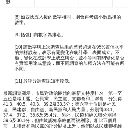
盟
[8] 如四捨五入後的數字相同，則會再考慮小數點後的
數字。
[9] 括弧{ }內數字為排名。
[10] 該數字與上次調查結果的差異超過在95%置信水平
的抽樣誤差，表示有關變化在統計學上表面成立。不
過，變化在統計學上成立與否，並不等同有關變化是否
有實際用途或意義，而不同調查的加權方法亦可能有所
不同。
[11] 於評分調查認知率較低。
最新調查顯示，市民對政治團體的最新支持度排名，第一至
五位是職工盟、公民黨、民主黨、支聯會和工聯會，分別得
41.3、40.5、40.3、39.2及38.3分；第六至十位則是社民
連、民建聯、自由黨、新民黨和人民力量，分別得38.1、
37.4、37.2、35.6及35.4分。另外，民協和經民聯分別得
39.6及30.1分，但由於認知率較低而被剔除。相比五個月
前，工聯會和新民黨的評分顯著上升，他們以及民建聯和經