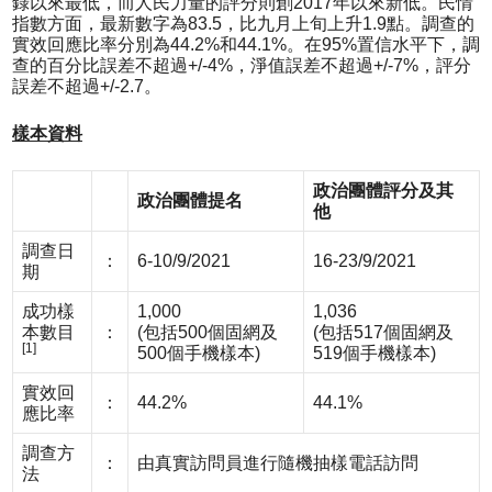
錄以來最低，而人民力量的評分則創2017年以來新低。民情
指數方面，最新數字為83.5，比九月上旬上升1.9點。調查的
實效回應比率分別為44.2%和44.1%。在95%置信水平下，調
查的百分比誤差不超過+/-4%，淨值誤差不超過+/-7%，評分
誤差不超過+/-2.7。
樣本資料
政治團體評分及其
政治團體提名
他
調查日
：
6-10/9/2021
16-23/9/2021
期
成功樣
1,000
1,036
本數目
：
(包括500個固網及
(包括517個固網及
[1]
500個手機樣本)
519個手機樣本)
實效回
：
44.2%
44.1%
應比率
調查方
：
由真實訪問員進行隨機抽樣電話訪問
法