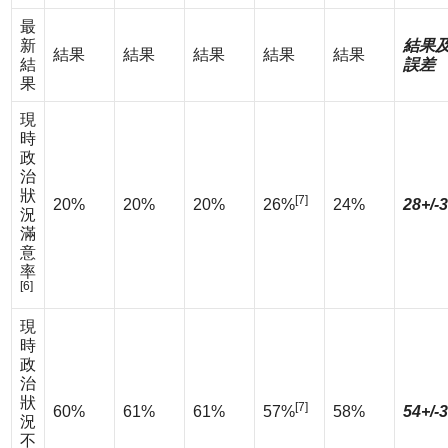
最
新
結果
結果
結果
結果
結果
結果
結
誤差
果
現
時
政
治
狀
[7]
20%
20%
20%
26%
24%
28+/-
況
滿
意
率
[6]
現
時
政
治
狀
[7]
60%
61%
61%
57%
58%
54+/-
況
不