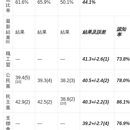
61.6%
65.9%
50.1%
44.1%
比
率
最
新
認知
結
結果
結果
結果
結果及誤差
率
果
[9]
職
工
—
—
—
41.3+/-2.6{1}
73.8%
盟
公
39.4{5}
民
39.3{4}
38.2{3}
40.5+/-2.4{2}
78.0%
[10]
黨
民
38.8{2}
主
42.9{2}
42.5{2}
40.3+/-2.2{3}
86.1%
[10]
黨
支
聯
—
—
—
39.2+/-2.7{4}
76.9%
會