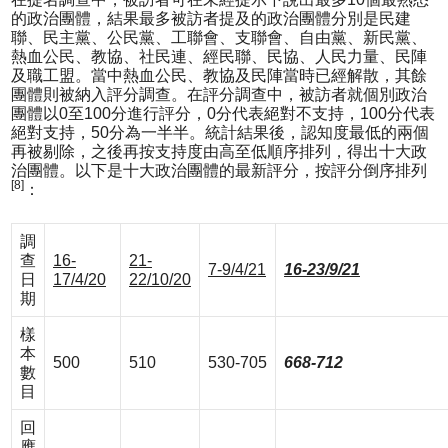
的政治團體，結果最多被訪者提及的政治團體分別是民建
聯、民主黨、公民黨、工聯會、支聯會、自由黨、新民黨、
熱血公民、教協、社民連、經民聯、民協、人民力量、民陣
及職工盟。當中熱血公民、教協及民陣當時已經解散，其餘
團體則被納入評分調查。在評分調查中，被訪者就個別政治
團體以0至100分進行評分，0分代表絕對不支持，100分代表
絕對支持，50分為一半半。統計結果後，認知度最低的兩個
再被剔除，之後再按支持度由高至低順序排列，得出十大政
治團體。以下是十大政治團體的最新評分，按評分倒序排列
[8]
：
調
查
16-
21-
7-9/4/21
16-23/9/21
日
17/4/20
22/10/20
期
樣
本
500
510
530-705
668-712
數
目
回
應