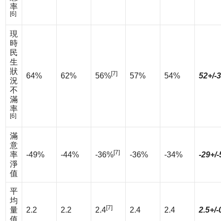
率
[6]
現
時
民
生
狀
[7]
64%
62%
56%
57%
54%
52+/-
況
不
滿
率
[6]
滿
意
[7]
率
-49%
-44%
-36%
-36%
-34%
-29+/
淨
值
平
均
[7]
量
2.2
2.2
2.4
2.4
2.4
2.5+/-
值