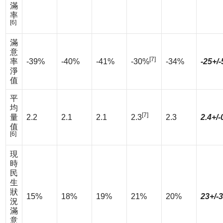
滿
率
[6]
滿
意
[7]
率
-39%
-40%
-41%
-30%
-34%
-25+/
淨
值
平
均
[7]
量
2.2
2.1
2.1
2.3
2.3
2.4+/-
值
[6]
現
時
民
生
狀
15%
18%
19%
21%
20%
23+/-
況
滿
意