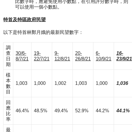
比數字時，應避免使用小數點，在引用評分數字時，則
可以使用一個小數點。
特首及特區政府民望
以下是特首林鄭月娥的最新民望數字：
調
查
30/6-
19-
9-
20-
6-
16-
日
8/7/21
22/7/21
12/8/21
26/8/21
10/9/21
23/9/21
期
樣
本
1,003
1,000
1,002
1,003
1,000
1,036
數
目
回
應
46.4%
48.5%
49.4%
52.9%
44.2%
44.1%
比
率
最