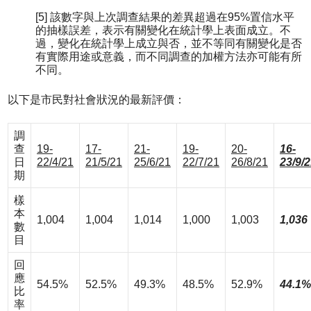
[5] 該數字與上次調查結果的差異超過在95%置信水平
的抽樣誤差，表示有關變化在統計學上表面成立。不
過，變化在統計學上成立與否，並不等同有關變化是否
有實際用途或意義，而不同調查的加權方法亦可能有所
不同。
以下是市民對社會狀況的最新評價：
調
查
19-
17-
21-
19-
20-
16-
日
22/4/21
21/5/21
25/6/21
22/7/21
26/8/21
23/9/
期
樣
本
1,004
1,004
1,014
1,000
1,003
1,036
數
目
回
應
54.5%
52.5%
49.3%
48.5%
52.9%
44.1%
比
率