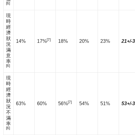
[6]
現
時
經
濟
狀
[7]
14%
17%
18%
20%
23%
21+/-
況
滿
意
率
[6]
現
時
經
濟
狀
[7]
63%
60%
56%
54%
51%
53+/-
況
不
滿
率
[6]