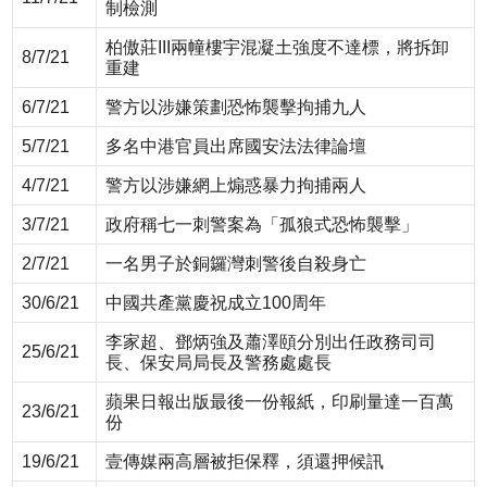
制檢測
柏傲莊III兩幢樓宇混凝土強度不達標，將拆卸
8/7/21
重建
6/7/21
警方以涉嫌策劃恐怖襲擊拘捕九人
5/7/21
多名中港官員出席國安法法律論壇
4/7/21
警方以涉嫌網上煽惑暴力拘捕兩人
3/7/21
政府稱七一刺警案為「孤狼式恐怖襲擊」
2/7/21
一名男子於銅鑼灣刺警後自殺身亡
30/6/21
中國共產黨慶祝成立100周年
李家超、鄧炳強及蕭澤頤分別出任政務司司
25/6/21
長、保安局局長及警務處處長
蘋果日報出版最後一份報紙，印刷量達一百萬
23/6/21
份
19/6/21
壹傳媒兩高層被拒保釋，須還押候訊