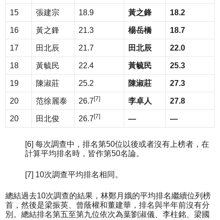
15
張建宗
18.9
黃之鋒
18.2
16
黃之鋒
21.3
楊岳橋
18.7
17
田北辰
21.7
田北辰
22.0
18
黃毓民
22.4
黃毓民
25.3
19
陳淑莊
25.2
陳淑莊
27.3
[7]
20
范徐麗泰
26.7
李卓人
27.8
[7]
20
田北俊
26.7
—
—
[6] 每次調查中，排名第50位以後或者沒有上榜者，在
計算平均排名時，皆作第50名論。
[7] 10次調查平均排名相同。
總結過去10次調查的結果，林鄭月娥的平均排名繼續位列榜
首，然後是梁振英、曾蔭權和董建華，排名與半年前沒有分
別。總結排名第五至第九位依次為葉劉淑儀、李柱銘、梁國