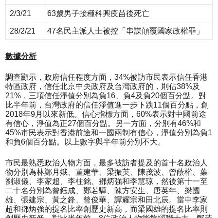
2/3/21
63歲男子接種科興疫苗後死亡
28/2/21
47名民主派人士被控「串謀顛覆國家政權罪」
數據分析
調查顯示，政府信任程度方面，34%被訪市民表示信任香港
特區政府，信任北京中央政府及台灣政府的，則佔38%及
21%，三項信任淨值分別為負16、負4及負20個百分點。對
比半年前，台灣政府的信任淨值進一步下跌11個百分點，創
2018年9月以來新低。信心指標方面，60%表示對中國前途
有信心，淨值為正27個百分點。另一方面，分別有46%和
45%市民表示對香港前途和一國兩制有信心，淨值分別為負1
和負6個百分點。以上數字與半年前分別不大。
市民最熟悉政治人物方面，最多被訪者提及的首十名政治人
物分別為林鄭月娥、董建華、梁振英、陳茂波、曾蔭權、葉
劉淑儀、李家超、李柱銘、鄧炳強和李慧琼，然後第十一至
二十名分別為曾鈺成、鄭若驊、陳方安生、唐英年、梁國
雄、張建宗、黃之鋒、曾俊華、譚耀宗和田北辰。當中李家
超和鄧炳強的提名比率創歷史新高，而梁國雄的提名比率則