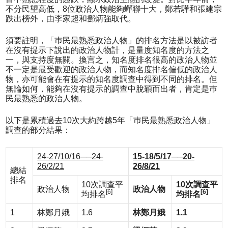
不分民望高低，8位政治人物能夠蟬聯十大，鄭若驊和張建宗
跌出榜外，由李家超和鄧炳強取代。
須要註明，「巿民最熟悉政治人物」的排名方法是以被訪者
在沒有提示下說出的政治人物計，是量度知名度的方法之
一，與支持度無關。換言之，知名度排名很高的政治人物並
不一定是最受歡迎的政治人物，而知名度排名偏低的政治人
物，亦可能會在有提示的知名度調查中得到不同的排名。但
無論如何，能夠在沒有提示的調查中脫穎而出者，肯定是巿
民最熟悉的政治人物。
以下是累積過去10次大約跨越5年「巿民最熟悉政治人物」
調查的部分結果：
24-27/10/16──24-
15-18/5/17──
20-
26/2/21
26/8/21
總結
排名
10次調查平
10
次調查平
政治人物
政治人物
[6]
[6]
均排名
均排名
1
林鄭月娥
1.6
林鄭月
娥
1.1