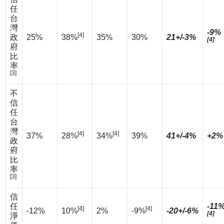
任
台
灣
-9%
[4]
政
25%
38%
35%
30%
21+/-3%
[4]
府
比
率
[3]
不
信
任
台
灣
[4]
[4]
37%
28%
34%
39%
41+/-4%
+2%
政
府
比
率
[3]
信
任
-11
[4]
[4]
-12%
10%
2%
-9%
-20+/-6%
[4]
淨