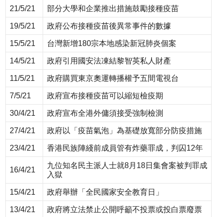
21/5/21
部分大學和企業推出措施鼓勵接種疫苗
19/5/21
政府公布接種疫苗後異常事件的數據
15/5/21
台灣新增180宗本地感染新冠肺炎個案
14/5/21
政府引用國安法凍結黎智英私人財產
11/5/21
政府購買東京奧運轉播權予五間電視台
7/5/21
政府宣布接種疫苗可以縮短檢疫期
30/4/21
政府宣布全港外傭須接受強制檢測
27/4/21
政府以「疫苗氣泡」為基礎放寬部分防疫措施
23/4/21
香港民族陣綫前成員管有炸藥罪成，判囚12年
九位知名民主派人士就8月18日集會案被判罪成
16/4/21
入獄
15/4/21
政府舉辦「全民國家安全教育日」
13/4/21
政府將立法禁止公開呼籲不投票或投白票廢票