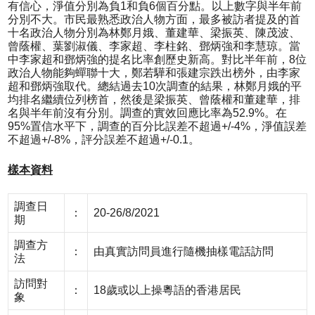
有信心，淨值分別為負1和負6個百分點。以上數字與半年前
分別不大。市民最熟悉政治人物方面，最多被訪者提及的首
十名政治人物分別為林鄭月娥、董建華、梁振英、陳茂波、
曾蔭權、葉劉淑儀、李家超、李柱銘、鄧炳強和李慧琼。當
中李家超和鄧炳強的提名比率創歷史新高。對比半年前，8位
政治人物能夠蟬聯十大，鄭若驊和張建宗跌出榜外，由李家
超和鄧炳強取代。總結過去10次調查的結果，林鄭月娥的平
均排名繼續位列榜首，然後是梁振英、曾蔭權和董建華，排
名與半年前沒有分別。調查的實效回應比率為52.9%。在
95%置信水平下，調查的百分比誤差不超過+/-4%，淨值誤差
不超過+/-8%，評分誤差不超過+/-0.1。
樣本資料
調查日
：
20-26/8/2021
期
調查方
：
由真實訪問員進行隨機抽樣電話訪問
法
訪問對
：
18歲或以上操粵語的香港居民
象