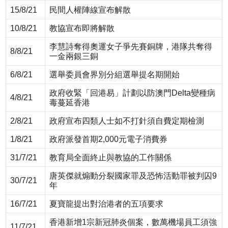
15/8/21
民間人權陣線宣布解散
10/8/21
教協宣布即將解散
李慧詩奪得奧運女子爭先賽銅牌，港隊共奪得
8/8/21
一金兩銀三銅
6/8/21
選舉委員會界別分組選舉提名期開始
政府收緊「回港易」計劃以防澳門Delta變種病
4/8/21
毒蔓延香港
2/8/21
政府宣布四類人士如不打針須自費定期檢測
1/8/21
政府派發首期2,000元電子消費券
31/7/21
教育局全面終止與教協的工作關係
唐英傑就煽動分裂國家罪及恐怖活動罪被判囚9
30/7/21
年
16/7/21
夏寶龍提出對治港者的五項要求
香港新增1宗新冠肺炎個案，數萬機場員工須強
11/7/21