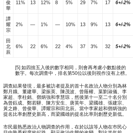
俊
11%
13
12%
8
5%
29
7%
17
6+/-2%
華
譚
耀
2%
—
1%
—
10%
13
9%
13
6+/-2%
宗
田
北
6%
22
6%
22
4%
37
3%
32
5+/-2%
辰
[5] 如四捨五入後的數字相同，則會再考慮小數點後的
數字。每次調查中，排名第50位以後則視作沒有上榜。
調查結果發現，最多被訪者提及的首十名政治人物分別為林
鄭月娥、董建華、梁振英、陳茂波、曾蔭權、葉劉淑儀、李
家超、李柱銘、鄧炳強和李慧琼，然後第十一至二十名分別
為曾鈺成、鄭若驊、陳方安生、唐英年、梁國雄、張建宗、
黃之鋒、曾俊華、譚耀宗和田北辰。當中李家超和鄧炳強的
提名比率創歷史新高，而梁國雄的提名比率則創歷史新低。
市民最熟悉政治人物調查的作用，在於以該等人物在巿民心
目中熟悉程度的起跌，顯示政治生態的改變。對比半年前，