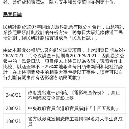
雄、曾鈺成和陳茂波，陳方安生和曾俊華則並列第十位。
民意日誌
民研計劃於2007年開始與慧科訊業有限公司合作，由慧科訊
業按照民研計劃設計的分析方法，將每日大事紀錄傳送至民
研計劃，經民研計劃核實後成為「民意日誌」。
由於本新聞公報所涉及的部分調查項目，上次調查日期為24-
26/2/2021，而今次調查日期則為20-26/8/2021，因此是次公
報中的「民意日誌」項目便以上述日期為依歸，讓讀者作出
比較。以涵蓋率不下25%本地報章每日頭條新聞和報社評論
計，在上述期間發生的相關大事包括以下事件，讀者可以自
行判斷有關事件有否影響各項民調數字：
政府提出進一步修訂《電影檢查條例》，禁止
24/8/21
不利國家安全電影上映
23/8/21
中央政府官員向港府官員講解「十四五規劃」
警方以涉嫌宣揚恐怖主義拘捕4名港大學生會成
18/8/21
員