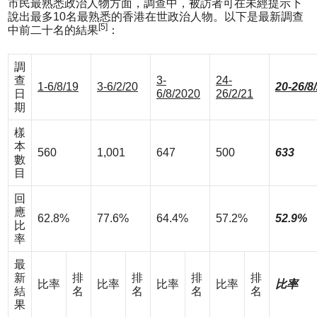
市民最熟悉政治人物方面，調查中，被訪者可在未經提示下
說出最多10名最熟悉的香港在世政治人物。以下是最新調查
[5]
中前二十名的結果
：
調
查
3-
24-
1-6/8/19
3-6/2/20
20-26/8
日
6/8/2020
26/2/21
期
樣
本
560
1,001
647
500
633
數
目
回
應
62.8%
77.6%
64.4%
57.2%
52.9%
比
率
最
新
排
排
排
排
比率
比率
比率
比率
比率
結
名
名
名
名
果