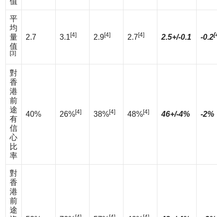
值
平
均
[4]
[4]
[4]
[
量
2.7
3.1
2.9
2.7
2.5+/-0.1
-0.2
值
[3]
對
香
港
前
途
[4]
[4]
[4]
40%
26%
38%
48%
46+/-4%
-2%
有
信
心
比
率
對
香
港
前
途
[4]
[4]
[4]