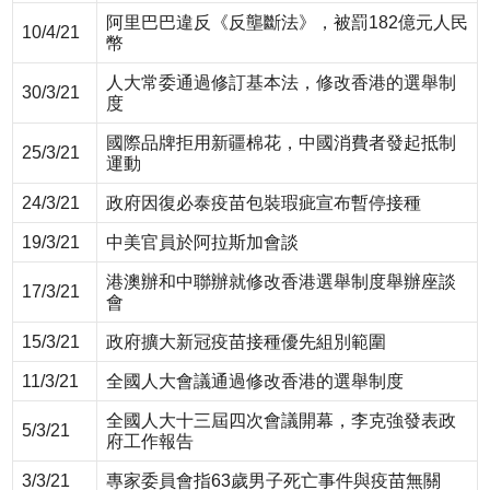
阿里巴巴違反《反壟斷法》，被罰182億元人民
10/4/21
幣
人大常委通過修訂基本法，修改香港的選舉制
30/3/21
度
國際品牌拒用新疆棉花，中國消費者發起抵制
25/3/21
運動
24/3/21
政府因復必泰疫苗包裝瑕疵宣布暫停接種
19/3/21
中美官員於阿拉斯加會談
港澳辦和中聯辦就修改香港選舉制度舉辦座談
17/3/21
會
15/3/21
政府擴大新冠疫苗接種優先組別範圍
11/3/21
全國人大會議通過修改香港的選舉制度
全國人大十三屆四次會議開幕，李克強發表政
5/3/21
府工作報告
3/3/21
專家委員會指63歲男子死亡事件與疫苗無關