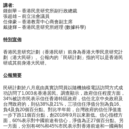
講者:
鍾劍華 – 香港民意研究所副行政總裁
張超雄 – 前立法會議員
任偉豪 – 香港教育中心商會副主席
戴捷輝 – 香港民意研究所經理 (數據科學)
特別宣佈
香港民意研究計劃（香港民研）前身為香港大學民意研究計
劃（港大民研）。公報內的「民研計劃」指的可以是香港民
研或其前身港大民研。
公報簡要
民研計劃於八月底由真實訪問員以隨機抽樣電話訪問方式成
功訪問了1,003名香港居民。調查顯示，政府信任程度方面，
34%被訪市民表示信任香港特區政府，信任北京中央政府及
台灣政府的，則佔38%及21%，三項信任淨值分別為負16、
負4及負20個百分點。對比半年前，台灣政府的信任淨值進
一步下跌11個百分點，創2018年9月以來新低。信心指標方
面，60%表示對中國前途有信心，淨值為正27個百分點。另
一方面，分別有46%和45%市民表示對香港前途和一國兩制