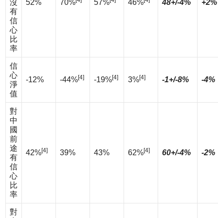
沒
52%
70%
57%
46%
48+/-4%
+2%
有
信
心
比
率
信
心
[4]
[4]
[4]
-12%
-44%
-19%
3%
-1+/-8%
-4%
淨
值
對
中
國
前
途
[4]
[4]
42%
39%
43%
62%
60+/-4%
-2%
有
信
心
比
率
對