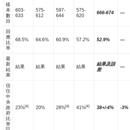
樣
本
603-
575-
597-
575-
666-674
—
數
633
612
644
620
目
回
應
68.5%
64.6%
60.9%
57.2%
52.9%
—
比
率
最
新
結果及誤
結果
結果
結果
結果
—
結
差
果
信
任
中
央
[4]
[4]
[4]
政
23%
20%
28%
41%
38+/-4%
-3%
府
比
率
[3]