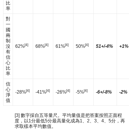
比
率
對
一
國
兩
制
[4]
[4]
[4]
[4]
沒
62%
68%
61%
50%
51+/-4%
+1%
有
信
心
比
率
信
心
[4]
[4]
[4]
[4]
-28%
-41%
-26%
-5%
-6+/-8%
-2%
淨
值
[3] 數字採自五等量尺。平均量值是把答案按照正面程
度，以1分最低5分最高量化成為1、2、3、4、5分，再
求取樣本平均數值。