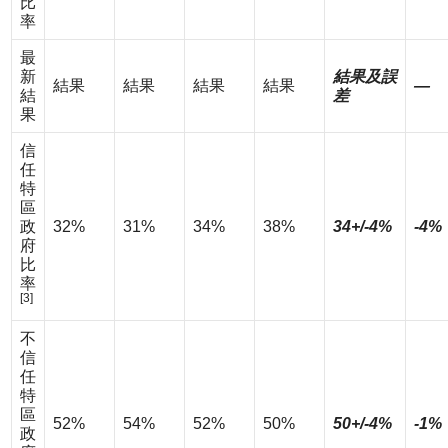
比
率
最
新
結果及誤
結果
結果
結果
結果
—
結
差
果
信
任
特
區
政
32%
31%
34%
38%
34+/-4%
-4%
府
比
率
[3]
不
信
任
特
區
52%
54%
52%
50%
50+/-4%
-1%
政