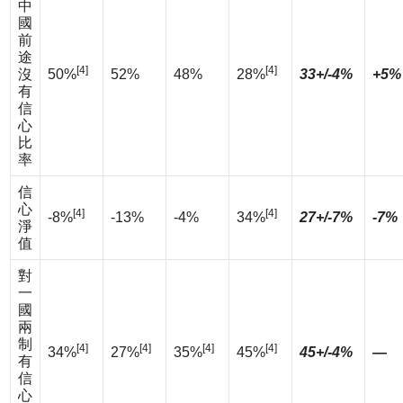
中
國
前
途
[4]
[4]
沒
50%
52%
48%
28%
33+/-4%
+5%
有
信
心
比
率
信
心
[4]
[4]
-8%
-13%
-4%
34%
27+/-7%
-7%
淨
值
對
一
國
兩
制
[4]
[4]
[4]
[4]
34%
27%
35%
45%
45+/-4%
—
有
信
心