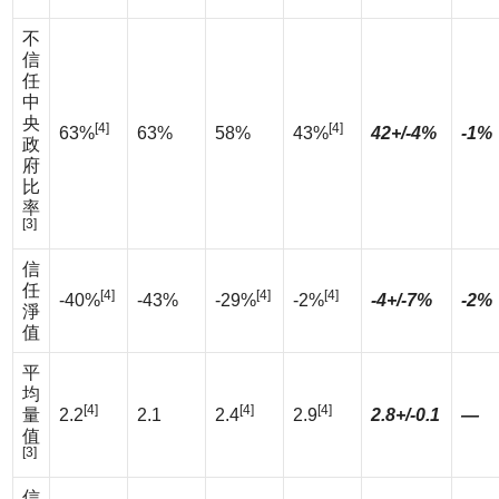
不
信
任
中
央
[4]
[4]
63%
63%
58%
43%
42+/-4%
-1%
政
府
比
率
[3]
信
任
[4]
[4]
[4]
-40%
-43%
-29%
-2%
-4+/-7%
-2%
淨
值
平
均
[4]
[4]
[4]
量
2.2
2.1
2.4
2.9
2.8+/-0.1
—
值
[3]
信