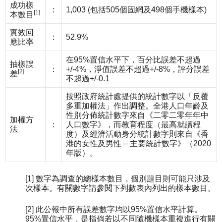
成功樣
：
1,003 (包括505個固網及498個手機樣本)
[1]
本數目
實效回
：
52.9%
應比率
在95%置信水平下，百分比誤差不超過
抽樣誤
：
+/-4%，淨值誤差不超過+/-8%，評分誤差
[2]
差
不超過+/-0.1
按照政府統計處提供的統計數字以「反覆
多重加權法」作出調整。全港人口年齡及
性別分佈統計數字來自《二零二零年年中
加權方
：
人口數字》，而教育程度（最高就讀程
法
度）及經濟活動身分統計數字則來自《香
港的女性及男性 – 主要統計數字》（2020
年版）。
[1] 數字為調查的總樣本數目，個別題目則可能只涉及
次樣本。有關數字請參閱下列數表內列出的樣本數目。
[2] 此公報中所有誤差數字均以95%置信水平計算。
95%置信水平，是指倘若以不同隨機樣本重複進行有關