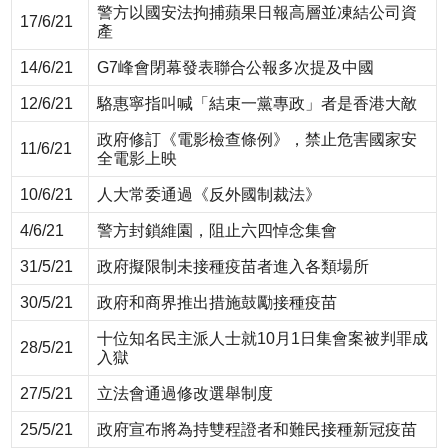
警方以國安法拘捕蘋果日報高層並凍結公司資
17/6/21
產
14/6/21
G7峰會閉幕發表聯合公報多次提及中國
12/6/21
駱惠寧指叫喊「結束一黨專政」者是香港大敵
政府修訂《電影檢查條例》，禁止危害國家安
11/6/21
全電影上映
10/6/21
人大常委通過《反外國制裁法》
4/6/21
警方封鎖維園，阻止六四悼念集會
31/5/21
政府擬限制未接種疫苗者進入各類場所
30/5/21
政府和商界推出措施鼓勵接種疫苗
十位知名民主派人士就10月1日集會案被判罪成
28/5/21
入獄
27/5/21
立法會通過修改選舉制度
25/5/21
政府宣布將為持雙程證者和難民接種新冠疫苗