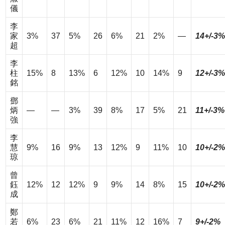
儀
李
家
3%
37
5%
26
6%
21
2%
—
14+/-3%
超
李
柱
15%
8
13%
6
12%
10
14%
9
12+/-3%
銘
鄧
炳
—
—
3%
39
8%
17
5%
21
11+/-3%
強
李
慧
9%
16
9%
13
12%
9
11%
10
10+/-2%
琼
曾
鈺
12%
12
12%
9
9%
14
8%
15
10+/-2%
成
鄭
若
6%
23
6%
21
11%
12
16%
7
9+/-2%