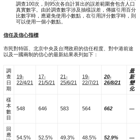
調查100次，則95次各自計算出的誤差範圍會包含人口
真實數字。由於調查數字涉及抽樣誤差，傳媒引用百分
比數字時，應避免使用小數點，在引用評分數字時，則
可以使用一個小數點。
信任及信心指標
市民對特區、北京中央及台灣政府的信任程度、對中港前途
以及一國兩制的信心的最新結果表列如下：
調
最
查
19-
17-
21-
19-
20-
新
日
22/4/21
21/5/21
25/6/21
22/7/21
26/8/21
變
期
化
樣
本
548
646
583
564
662
—
數
目
回
應
54.5%
52.5%
49.3%
48.5%
52.9%
—