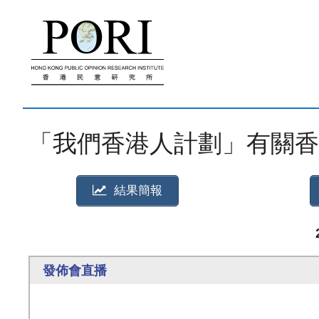
跳
至
內
容
「我們香港人計劃」有關香港移
結果簡報
發佈會直播