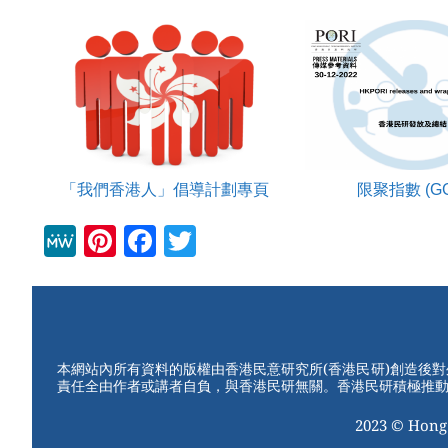
「我們香港人」倡導計劃專頁
限聚指數 (GG
M
Pi
F
T
e
nt
a
wi
W
er
c
tt
e
e
e
er
st
b
本網站內所有資料的版權由香港民意研究所(香港民研)創造後
責任全由作者或講者自負，與香港民研無關。香港民研積極推
o
2023 © Hong
o