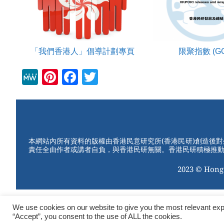
「我們香港人」倡導計劃專頁
限聚指數 (GG
M
Pi
F
T
e
nt
a
wi
W
er
c
tt
e
e
e
er
st
b
本網站內所有資料的版權由香港民意研究所(香港民研)創造後
責任全由作者或講者自負，與香港民研無關。香港民研積極推
o
2023 © Hong
o
k
We use cookies on our website to give you the most relevant exp