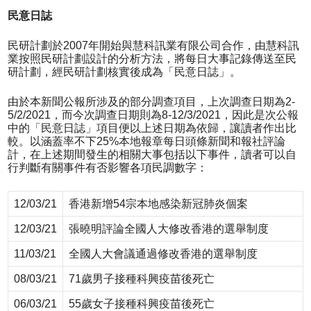
民意日誌
民研計劃於2007年開始與慧科訊業有限公司合作，由慧科訊
業按照民研計劃設計的分析方法，將每日大事記錄傳送至民
研計劃，經民研計劃核實後成為「民意日誌」。
由於本新聞公報所涉及的部分調查項目，上次調查日期為2-
5/2/2021，而今次調查日期則為8-12/3/2021，因此是次公報
中的「民意日誌」項目便以上述日期為依歸，讓讀者作出比
較。以涵蓋率不下25%本地報章每日頭條新聞和報社評論
計，在上述期間發生的相關大事包括以下事件，讀者可以自
行判斷有關事件有否影響各項民調數字：
12/03/21
香港新增54宗本地感染新冠肺炎個案
12/03/21
張曉明評論全國人大修改香港的選舉制度
11/03/21
全國人大會議通過修改香港的選舉制度
08/03/21
71歲男子接種科興疫苗後死亡
06/03/21
55歲女子接種科興疫苗後死亡