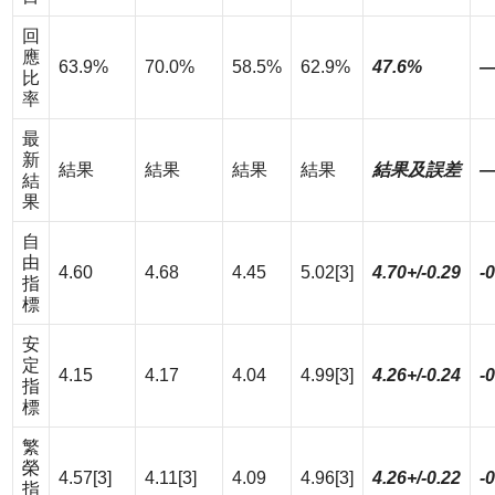
回
應
63.9%
70.0%
58.5%
62.9%
47.6%
比
率
最
新
結果
結果
結果
結果
結果及誤差
結
果
自
由
4.60
4.68
4.45
5.02
[3]
4.70+/-0.29
-
指
標
安
定
4.15
4.17
4.04
4.99
[3]
4.26+/-0.24
-
指
標
繁
榮
4.57
[3]
4.11
[3]
4.09
4.96
[3]
4.26+/-0.22
-
指