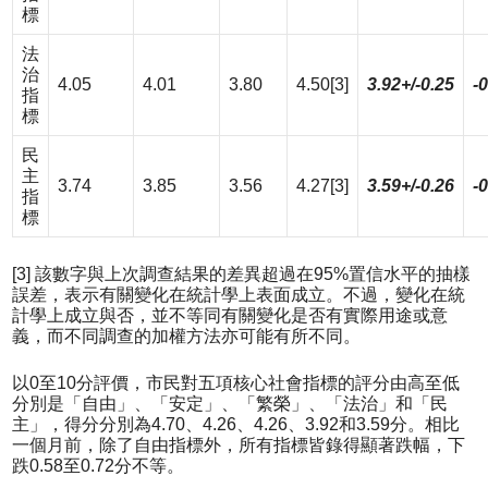
標
法
治
4.05
4.01
3.80
4.50
[3]
3.92+/-0.25
-
指
標
民
主
3.74
3.85
3.56
4.27
[3]
3.59+/-0.26
-
指
標
[3] 該數字與上次調查結果的差異超過在95%置信水平的抽樣
誤差，表示有關變化在統計學上表面成立。不過，變化在統
計學上成立與否，並不等同有關變化是否有實際用途或意
義，而不同調查的加權方法亦可能有所不同。
以0至10分評價，市民對五項核心社會指標的評分由高至低
分別是「自由」、「安定」、「繁榮」、「法治」和「民
主」，得分分別為4.70、4.26、4.26、3.92和3.59分。相比
一個月前，除了自由指標外，所有指標皆錄得顯著跌幅，下
跌0.58至0.72分不等。