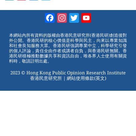
e
nt
a
wi
W
er
c
tt
Facebook
Instagram
Twitter
YouTube
e
e
e
er
Channel
st
b
本網站內所有資料的版權由香港民意研究所(香港民研)創造後對
外公開。香港民研的核心價值是科學與民主，向來以專業知識
o
和社會良知服務大眾。香港民研強調專業中立，科學研究引發
的個人評論，責任全由作者或講者自負，與香港民研無關。香
o
港民研積極推動數據共享和資訊自由，唯各界人士使用有關資
料時，敬請註明出處。
k
2023 © Hong Kong Public Opinion Research Institute
香港民意研究所 |
網站使用條款(英文)