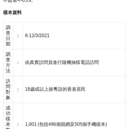
不超過+/-0.29。
樣本資料
調
查
：
8-12/3/2021
日
期
調
查
：
由真實訪問員進行隨機抽樣電話訪問
方
法
訪
問
：
18歲或以上操粵語的香港居民
對
象
成
功
樣
本
：
1,001 (包括496個固網及505個手機樣本)