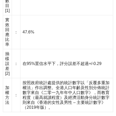
數
目
[1]
實
效
回
：
47.6%
應
比
率
抽
樣
誤
：
在95%置信水平下，評分誤差不超過+/-0.29
差
[2]
按照政府統計處提供的統計數字以「反覆多重加
加
權法」作出調整。全港人口年齡及性別分佈統計
權
數字來自《二零一九年年中人口數字》，而教育
：
方
程度（最高就讀程度）及經濟活動身分統計數字
法
則來自《香港的女性及男性 – 主要統計數字》
（2019年版）。