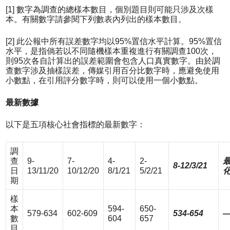
[1] 數字為調查的總樣本數目，個別題目則可能只涉及次樣
本。有關數字請參閱下列數表內列出的樣本數目。
[2] 此公報中所有誤差數字均以95%置信水平計算。95%置信
水平，是指倘若以不同隨機樣本重複進行有關調查100次，
則95次各自計算出的誤差範圍會包含人口真實數字。由於調
查數字涉及抽樣誤差，傳媒引用百分比數字時，應避免使用
小數點，在引用評分數字時，則可以使用一個小數點。
最新數據
以下是五項核心社會指標的最新數字：
調
查
9-
7-
4-
2-
8-12/3/21
日
13/11/20
10/12/20
8/1/21
5/2/21
期
樣
本
594-
650-
579-634
602-609
534-654
數
604
657
目