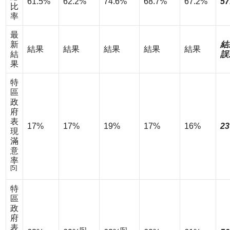
61.5%
62.2%
74.6%
68.7%
67.2%
57
比
率
最
新
結
結果
結果
結果
結果
結果
結
誤
果
特
區
政
府
表
17%
17%
19%
17%
16%
23
現
滿
意
率
[5]
特
區
政
府
表
[5]
[5]