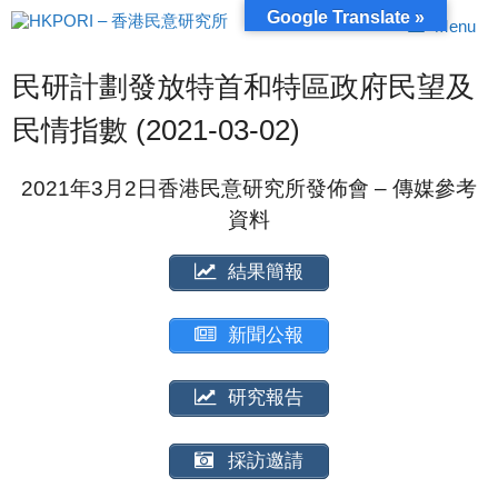
跳
Google Translate »
Menu
至
內
容
民研計劃發放特首和特區政府民望及
民情指數 (2021-03-02)
2021年3月2日香港民意研究所發佈會 – 傳媒參考
資料
結果簡報
新聞公報
研究報告
採訪邀請