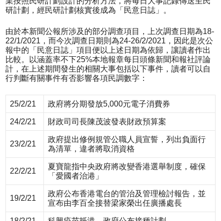
業按照民研計劃設計的分析方法，將每日大事記錄傳送至民
研計劃，經民研計劃核實後成為「民意日誌」。
由於本新聞公報所涉及的部分調查項目，上次調查日期為18-
22/1/2021，而今次調查日期則為24-26/2/2021，因此是次公
報中的「民意日誌」項目便以上述日期為依歸，讓讀者作出
比較。以涵蓋率不下25%本地報章每日頭條新聞和報社評論
計，在上述期間發生的相關大事包括以下事件，讀者可以自
行判斷有關事件有否影響各項民調數字：
25/2/21
政府將分期發放5,000元電子消費券
24/2/21
財政司司長陳茂波發表財政預算案
政府提出修例規管公職人員宣誓，列出負面行
23/2/21
為清單，違者將取消資格
夏寶龍指中央政府將改變香港選舉制度，確保
22/2/21
「愛國者治港」
政府公布香港電台的管治及管理檢討報告，並
19/2/21
宣布由李百全接替梁家榮出任廣播處長
18/2/21
科興疫苗抵港，政府公布接種計劃