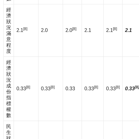
經
濟
狀
況
[8]
[8]
[8]
2.1
2.0
2.0
2.1
2.1
2.1
滿
意
程
度
經
濟
狀
況
成
[8]
[8]
[8]
[8]
[8
0.33
0.33
0.33
0.33
0.33
0.33
份
指
標
權
數
民
生
狀