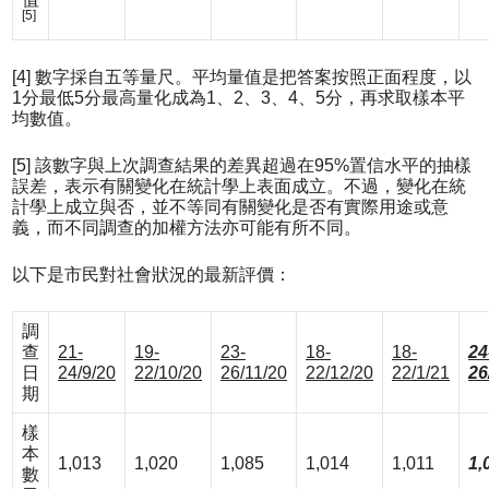
[5]
[4] 數字採自五等量尺。平均量值是把答案按照正面程度，以
1分最低5分最高量化成為1、2、3、4、5分，再求取樣本平
均數值。
[5] 該數字與上次調查結果的差異超過在95%置信水平的抽樣
誤差，表示有關變化在統計學上表面成立。不過，變化在統
計學上成立與否，並不等同有關變化是否有實際用途或意
義，而不同調查的加權方法亦可能有所不同。
以下是市民對社會狀況的最新評價：
調
查
21-
19-
23-
18-
18-
24
日
24/9/20
22/10/20
26/11/20
22/12/20
22/1/21
26
期
樣
本
1,013
1,020
1,085
1,014
1,011
1,
數