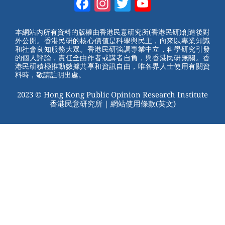
Facebook
Instagram
Twitter
YouTube
e
e
e
er
Channel
st
b
本網站內所有資料的版權由香港民意研究所(香港民研)創造後對
外公開。香港民研的核心價值是科學與民主，向來以專業知識
o
和社會良知服務大眾。香港民研強調專業中立，科學研究引發
的個人評論，責任全由作者或講者自負，與香港民研無關。香
o
港民研積極推動數據共享和資訊自由，唯各界人士使用有關資
料時，敬請註明出處。
k
2023 © Hong Kong Public Opinion Research Institute
香港民意研究所 |
網站使用條款(英文)