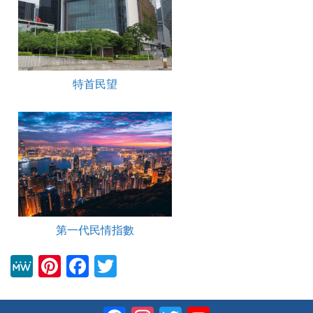
特首民望
第一代民情指數
M
Pi
F
T
e
nt
a
wi
W
er
c
tt