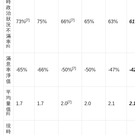
時
政
治
狀
[7]
[7]
73%
75%
66%
65%
63%
61
況
不
滿
率
[6]
滿
意
[7]
率
-65%
-66%
-50%
-50%
-47%
-4
淨
值
平
均
[7]
量
1.7
1.7
2.0
2.0
2.1
2.
值
[6]
現
時