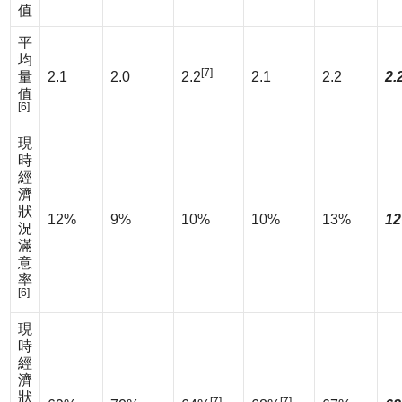
值
平
均
[7]
量
2.1
2.0
2.2
2.1
2.2
2.
值
[6]
現
時
經
濟
狀
12%
9%
10%
10%
13%
12
況
滿
意
率
[6]
現
時
經
濟
狀
[7]
[7]