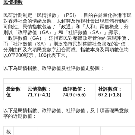
民情指數
民研計劃制定「民情指數」（PSI），目的在於量化香港市民
對香港社會的情緒反應，以解釋及預視社會出現集體行動的
可能性。民情指數包涵了「政通」和「人和」兩個概念，分
別以「政評數值（GA）」和「社評數值（SA）」顯示。
「政評數值（GA）」泛指市民對整體政府管治的表現評價，
而「社評數值（SA）」則泛指市民對整體社會狀況的評價，
分別由四及六項民意數字組合而成。指數本身及兩項數值均
以0至200顯示，100代表正常。
以下為民情指數、政評數值及社評數值走勢圖：
最新數
民情指數：
政評數值：
社評數值：
值
71.7 (+4.1)
74.9 (+5.5)
67.2 (+1.8)
以下是民情指數、政評數值、社評數值，及十項基礎民意數
字的近期數值：
截