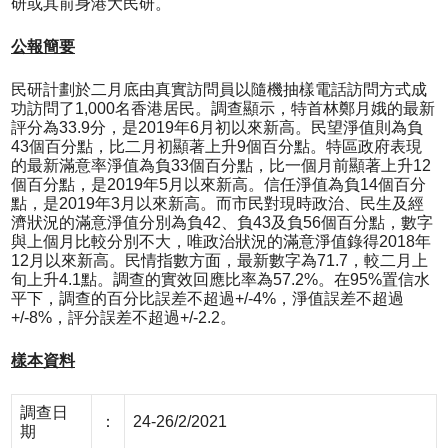
研或其前身港大民研。
公報簡要
民研計劃於二月底由真實訪問員以隨機抽樣電話訪問方式成
功訪問了1,000名香港居民。調查顯示，特首林鄭月娥的最新
評分為33.9分，是2019年6月初以來新高。民望淨值則為負
43個百分點，比二月初顯著上升9個百分點。特區政府表現
的最新滿意率淨值為負33個百分點，比一個月前顯著上升12
個百分點，是2019年5月以來新高。信任淨值為負14個百分
點，是2019年3月以來新高。而市民對現時政治、民生及經
濟狀況的滿意淨值分別為負42、負43及負56個百分點，數字
與上個月比較分別不大，唯政治狀況的滿意淨值錄得2018年
12月以來新高。民情指數方面，最新數字為71.7，較二月上
旬上升4.1點。調查的實效回應比率為57.2%。在95%置信水
平下，調查的百分比誤差不超過+/-4%，淨值誤差不超過
+/-8%，評分誤差不超過+/-2.2。
樣本資料
調查日
：
24-26/2/2021
期