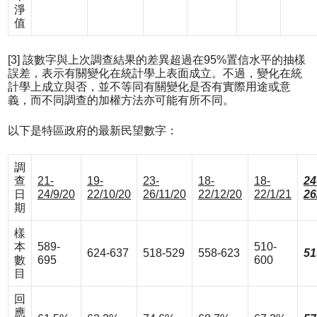
淨
值
[3] 該數字與上次調查結果的差異超過在95%置信水平的抽樣
誤差，表示有關變化在統計學上表面成立。不過，變化在統
計學上成立與否，並不等同有關變化是否有實際用途或意
義，而不同調查的加權方法亦可能有所不同。
以下是特區政府的最新民望數字：
調
查
21-
19-
23-
18-
18-
24
日
24/9/20
22/10/20
26/11/20
22/12/20
22/1/21
26
期
樣
本
589-
510-
624-637
518-529
558-623
51
數
695
600
目
回
應