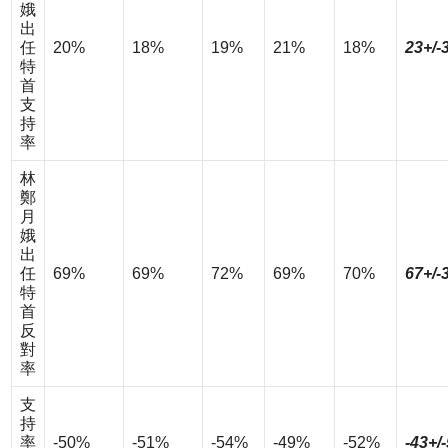
娥
出
任
20%
18%
19%
21%
18%
23+/-
特
首
支
持
率
林
鄭
月
娥
出
任
69%
69%
72%
69%
70%
67+/-
特
首
反
對
率
支
持
率
-50%
-51%
-54%
-49%
-52%
-43+/