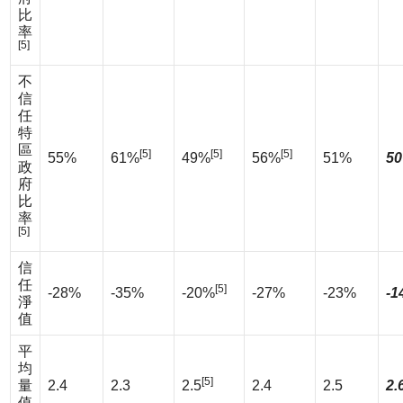
比
率
[5]
不
信
任
特
區
[5]
[5]
[5]
55%
61%
49%
56%
51%
50
政
府
比
率
[5]
信
任
[5]
-28%
-35%
-20%
-27%
-23%
-1
淨
值
平
均
[5]
量
2.4
2.3
2.5
2.4
2.5
2.
值