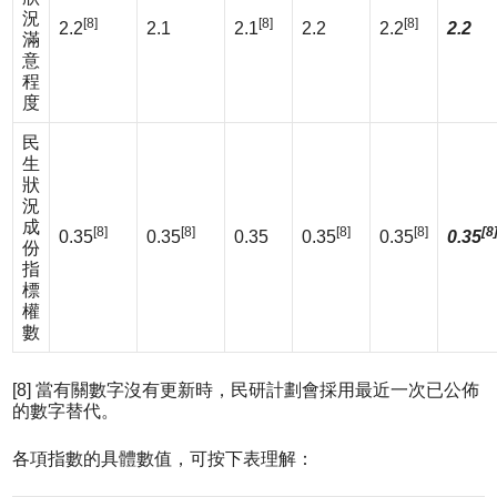
況
[8]
[8]
[8]
2.2
2.1
2.1
2.2
2.2
2.2
滿
意
程
度
民
生
狀
況
成
[8]
[8]
[8]
[8]
[8
0.35
0.35
0.35
0.35
0.35
0.35
份
指
標
權
數
[8] 當有關數字沒有更新時，民研計劃會採用最近一次已公佈
的數字替代。
各項指數的具體數值，可按下表理解：