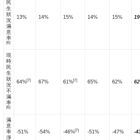
民
生
狀
13%
14%
15%
14%
15%
19
況
滿
意
率
[6]
現
時
民
生
狀
[7]
[7]
64%
67%
61%
65%
62%
62
況
不
滿
率
[6]
滿
意
[7]
率
-51%
-54%
-46%
-51%
-47%
-4
淨