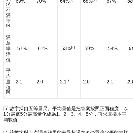
69%
70%
64%
68%
67%
68
況
不
滿
率
[6]
滿
意
[7]
率
-57%
-61%
-53%
-59%
-54%
-5
淨
值
平
均
[7]
量
2.1
2.0
2.1
2.0
2.1
2.
值
[6]
[6] 數字採自五等量尺。平均量值是把答案按照正面程度，以
1分最低5分最高量化成為1、2、3、4、5分，再求取樣本平
均數值。
[7] 該數字與上次調查結果的差異超過在95%置信水平的抽樣