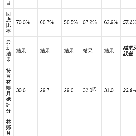
目
回
應
70.0%
68.7%
58.5%
67.2%
62.9%
57.2
比
率
最
新
結果
結果
結果
結果
結果
結果
結
誤差
果
特
首
林
鄭
[3]
30.6
29.7
29.0
32.0
31.0
33.9+/
月
娥
評
分
林
鄭
月