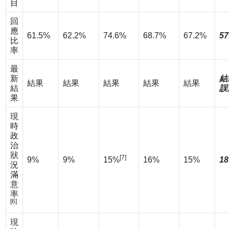
目
回
應
61.5%
62.2%
74.6%
68.7%
67.2%
57
比
率
最
新
結
結果
結果
結果
結果
結果
結
誤
果
現
時
政
治
狀
[7]
9%
9%
15%
16%
15%
18
況
滿
意
率
[6]
現