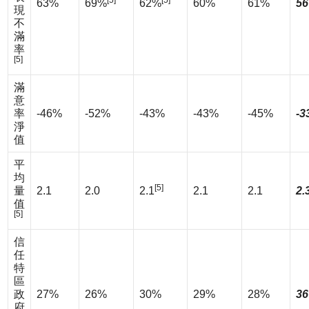
63%
69%
62%
60%
61%
56
現
不
滿
率
[5]
滿
意
率
-46%
-52%
-43%
-43%
-45%
-3
淨
值
平
均
[5]
量
2.1
2.0
2.1
2.1
2.1
2.
值
[5]
信
任
特
區
政
27%
26%
30%
29%
28%
36
府