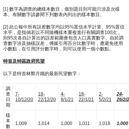
[1] 數字為調查的總樣本數目，個別題目則可能只涉及次樣
本。有關數字請參閱下列數表內列出的樣本數目。
[2] 此公報中所有誤差數字均以95%置信水平計算。95%置信
水平，是指倘若以不同隨機樣本重複進行有關調查100次，
則95次各自計算出的誤差範圍會包含人口真實數字。由於調
查數字涉及抽樣誤差，傳媒引用百分比數字時，應避免使用
小數點，在引用評分數字時，則可以使用一個小數點。
特首及特區政府民望
以下是特首林鄭月娥的最新民望數字：
調
查
7-
18-
4-
18-
2-
24-
日
10/12/20
22/12/20
8/1/21
22/1/21
5/2/21
26/2/
期
樣
本
1,009
1,014
1,000
1,011
1,018
1,000
數