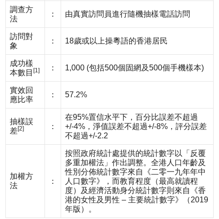
調查方
：
由真實訪問員進行隨機抽樣電話訪問
法
訪問對
：
18歲或以上操粵語的香港居民
象
成功樣
：
1,000 (包括500個固網及500個手機樣本)
[1]
本數目
實效回
：
57.2%
應比率
在95%置信水平下，百分比誤差不超過
抽樣誤
：
+/-4%，淨值誤差不超過+/-8%，評分誤差
[2]
差
不超過+/-2.2
按照政府統計處提供的統計數字以「反覆
多重加權法」作出調整。全港人口年齡及
性別分佈統計數字來自《二零一九年年中
加權方
：
人口數字》，而教育程度（最高就讀程
法
度）及經濟活動身分統計數字則來自《香
港的女性及男性 – 主要統計數字》（2019
年版）。