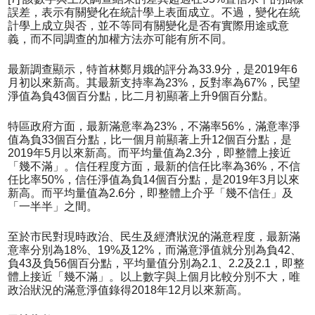
誤差，表示有關變化在統計學上表面成立。不過，變化在統
計學上成立與否，並不等同有關變化是否有實際用途或意
義，而不同調查的加權方法亦可能有所不同。
最新調查顯示，特首林鄭月娥的評分為33.9分，是2019年6
月初以來新高。其最新支持率為23%，反對率為67%，民望
淨值為負43個百分點，比二月初顯著上升9個百分點。
特區政府方面，最新滿意率為23%，不滿率56%，滿意率淨
值為負33個百分點，比一個月前顯著上升12個百分點，是
2019年5月以來新高。而平均量值為2.3分，即整體上接近
「幾不滿」。信任程度方面，最新的信任比率為36%，不信
任比率50%，信任淨值為負14個百分點，是2019年3月以來
新高。而平均量值為2.6分，即整體上介乎「幾不信任」及
「一半半」之間。
至於市民對現時政治、民生及經濟狀況的滿意程度，最新滿
意率分別為18%、19%及12%，而滿意淨值就分別為負42、
負43及負56個百分點，平均量值分別為2.1、2.2及2.1，即整
體上接近「幾不滿」。以上數字與上個月比較分別不大，唯
政治狀況的滿意淨值錄得2018年12月以來新高。