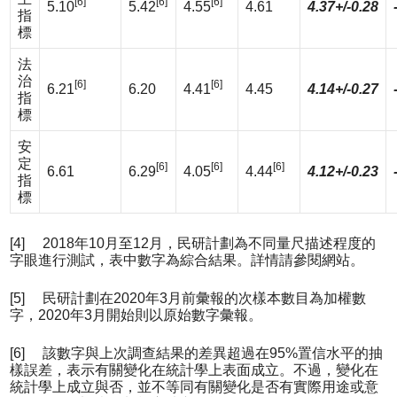
[6]
[6]
[6]
5.10
5.42
4.55
4.61
4.37+/-0.28
指
標
法
治
[6]
[6]
6.21
6.20
4.41
4.45
4.14+/-0.27
指
標
安
定
[6]
[6]
[6]
6.61
6.29
4.05
4.44
4.12+/-0.23
指
標
[4] 2018年10月至12月，民研計劃為不同量尺描述程度的
字眼進行測試，表中數字為綜合結果。詳情請參閱網站。
[5] 民研計劃在2020年3月前彙報的次樣本數目為加權數
字，2020年3月開始則以原始數字彙報。
[6] 該數字與上次調查結果的差異超過在95%置信水平的抽
樣誤差，表示有關變化在統計學上表面成立。不過，變化在
統計學上成立與否，並不等同有關變化是否有實際用途或意