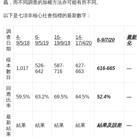
義，而不同調查的加權方法亦可能有所不同。
以下是七項非核心社會指標的最新數字：
調
查
4-
6-
16-
14-
最新
6-9/7/20
日
9/5/18
9/5/19
19/9/19
17/4/20
化
期
樣
本
526-
587-
627-
1,017
616-665
—
數
642
716
663
目
回
應
59.5%
63.2%
69.5%
64.5%
52.4%
—
比
率
最
新
結果
結果
結果
結果
結果及誤差
—
結
果