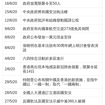
16/6/20
政府放寬限聚令至50人
15/6/20
中央政府將有國安法執法權
12/6/20
中央政府批評有組織發動罷課公投
9/6/20
政府宣布向國泰航空注資273億免其倒閉
8/6/20
政府公布發放一萬元現金安排
張曉明在基本法頒布30周年網上研討會發表演
8/6/20
說
4/6/20
六四悼念活動於多區進行
香港再出現本地感染新冠肺炎個案，限聚令延
2/6/20
長14日
特朗普公布有關中國及香港的新措施，並指中
29/5/20
國以「一國一制」取代「一國兩制」
28/5/20
全國人大通過訂立港區國安法
27/5/20
反國歌法及國安法示威中逾360人被捕