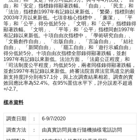
由」和「安定」指標錄得顯著跌幅。「自由」、「民主」和
「法治」指標創1997年有記錄以來新低，「繁榮」指標則創
2003年7月以來新低。七項非核心指標中，「廉潔」、「平
等」和「公平」得分低於5分，「文明」和「公平」指標錄得
顯著跌幅。「文明」、「平等」和「公平」指標同創1997年
有記錄以來新低。十項自由次指標中，「學術研究自由」、
「文藝創作自由」、「出版自由」、「言論自由」、「結社
自由」、「新聞自由」、「罷工自由」和「遊行示威自由」
得分低於5分。十項自由次指標全部錄得顯著跌幅，並創
1997年有記錄以來新低。法治方面，「法庭公正程度」和
「司法制度公平程度」均低於5分，兩者同樣錄得顯著跌幅，
並創1997年有記錄以來新低。終審法院首席法官馬道立的最
新支持度評分則有57.1分，與上次調查結果相若。調查的實
效回應比率為52.4%。在95%置信水平下，評分誤差不超過
+/-2.7。
樣本資料
調查日期
：
6-9/7/2020
調查方法
：
由真實訪問員進行隨機抽樣電話訪問