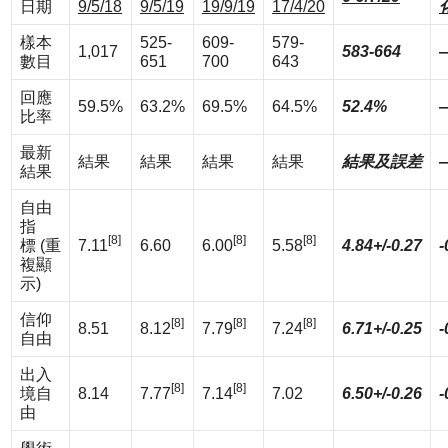
日期
9/5/18
9/5/19
19/9/19
17/4/20
樣本
525-
609-
579-
1,017
583-664
數目
651
700
643
回應
59.5%
63.2%
69.5%
64.5%
52.4%
比率
最新
結果
結果
結果
結果
結果及誤差
結果
自由
指
[8]
[8]
[8]
標 (重
7.11
6.60
6.00
5.58
4.84+/-0.27
-
複顯
示)
信仰
[8]
[8]
[8]
8.51
8.12
7.79
7.24
6.71+/-0.25
-
自由
出入
[8]
[8]
境自
8.14
7.77
7.14
7.02
6.50+/-0.26
-
由