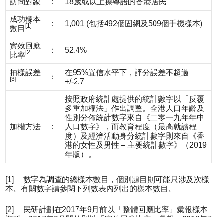
訪問對象
：
18歲或以上操粵語的香港居民
成功樣本
：
1,001 (包括492個固網及509個手機樣本)
[1]
數目
實效回應
：
52.4%
[2]
比率
抽樣誤差
在95%置信水平下，評分誤差不超過
：
[3]
+/-2.7
按照政府統計處提供的統計數字以「反覆
多重加權法」作出調整。全港人口年齡及
性別分佈統計數字來自《二零一九年年中
加權方法
：
人口數字》，而教育程度（最高就讀程
度）及經濟活動身分統計數字則來自《香
港的女性及男性 – 主要統計數字》（2019
年版）。
[1] 數字為調查的總樣本數目，個別題目則可能只涉及次樣
本。有關數字請參閱下列數表內列出的樣本數目。
[2] 民研計劃在2017年9月前以「整體回應比率」彙報樣本