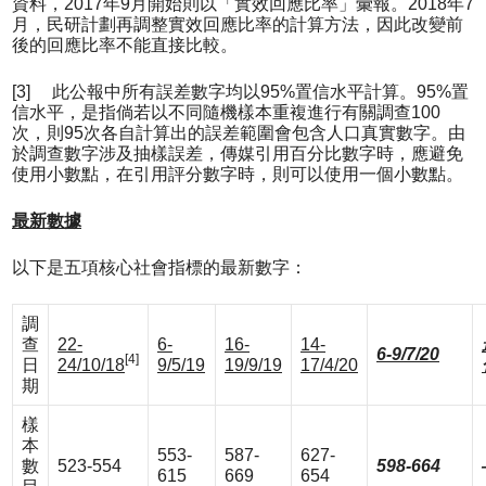
資料，2017年9月開始則以「實效回應比率」彙報。2018年7
月，民研計劃再調整實效回應比率的計算方法，因此改變前
後的回應比率不能直接比較。
[3] 此公報中所有誤差數字均以95%置信水平計算。95%置
信水平，是指倘若以不同隨機樣本重複進行有關調查100
次，則95次各自計算出的誤差範圍會包含人口真實數字。由
於調查數字涉及抽樣誤差，傳媒引用百分比數字時，應避免
使用小數點，在引用評分數字時，則可以使用一個小數點。
最新數據
以下是五項核心社會指標的最新數字：
調
查
22-
6-
16-
14-
6-9/7/20
[4]
日
24/10/18
9/5/19
19/9/19
17/4/20
期
樣
本
553-
587-
627-
數
523-554
598-664
615
669
654