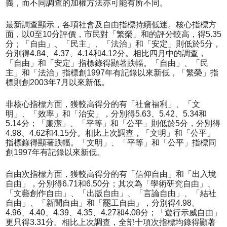
義，而不同調查的加權方法亦可能有所不同。
最新調查顯示，各項社會及自由指標持續低迷。核心指標方
面，以0至10分評價，市民對「繁榮」和的評分較高，得5.35
分；「自由」、「民主」、「法治」和「安定」則低於5分，
分別得4.84、4.37、4.14和4.12分。相比四月中的調查，
「自由」和「安定」指標錄得顯著跌幅。「自由」、「民
主」和「法治」指標創1997年有記錄以來新低，「繁榮」指
標則創2003年7月以來新低。
非核心指標方面，獲較高得分的有「社會福利」、「文
明」、「效率」和「治安」，分別得5.63、5.42、5.34和
5.14分；「廉潔」、「平等」和「公平」則低於5分，分別得
4.98、4.62和4.15分。相比上次調查，「文明」和「公平」
指標錄得顯著跌幅。「文明」、「平等」和「公平」指標同
創1997年有記錄以來新低。
自由次指標方面，獲較高得分的有「信仰自由」和「出入境
自由」，分別得6.71和6.50分；其次為「學術研究自由」、
「文藝創作自由」、「出版自由」、「言論自由」、「結社
自由」、「新聞自由」和「罷工自由」，分別得4.98、
4.96、4.40、4.39、4.35、4.27和4.08分；「遊行示威自由」
更只得3.31分。相比上次調查，全部十項次指標均錄得顯著