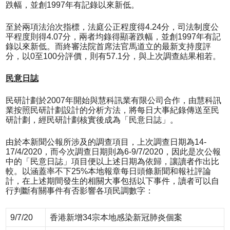
跌幅，並創1997年有記錄以來新低。
至於兩項法治次指標，法庭公正程度得4.24分，司法制度公
平程度則得4.07分，兩者均錄得顯著跌幅，並創1997年有記
錄以來新低。而終審法院首席法官馬道立的最新支持度評
分，以0至100分評價，則有57.1分，與上次調查結果相若。
民意日誌
民研計劃於2007年開始與慧科訊業有限公司合作，由慧科訊
業按照民研計劃設計的分析方法，將每日大事紀錄傳送至民
研計劃，經民研計劃核實後成為「民意日誌」。
由於本新聞公報所涉及的調查項目，上次調查日期為14-
17/4/2020，而今次調查日期則為6-9/7/2020，因此是次公報
中的「民意日誌」項目便以上述日期為依歸，讓讀者作出比
較。以涵蓋率不下25%本地報章每日頭條新聞和報社評論
計，在上述期間發生的相關大事包括以下事件，讀者可以自
行判斷有關事件有否影響各項民調數字：
9/7/20
香港新增34宗本地感染新冠肺炎個案