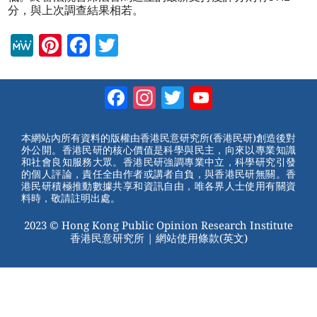
分，與上次調查結果相若。
M
Pi
F
T
e
nt
a
wi
W
er
c
tt
Facebook
Instagram
Twitter
YouTube
e
e
e
er
Channel
st
b
本網站內所有資料的版權由香港民意研究所(香港民研)創造後對
外公開。香港民研的核心價值是科學與民主，向來以專業知識
o
和社會良知服務大眾。香港民研強調專業中立，科學研究引發
的個人評論，責任全由作者或講者自負，與香港民研無關。香
o
港民研積極推動數據共享和資訊自由，唯各界人士使用有關資
料時，敬請註明出處。
k
2023 © Hong Kong Public Opinion Research Institute
香港民意研究所 |
網站使用條款(英文)