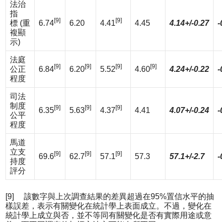
法治
指
[9]
[9]
標 (重
6.74
6.20
4.41
4.45
4.14+/-0.27
-
複顯
示)
法庭
[9]
[9]
[9]
[9]
公正
6.84
6.20
5.52
4.60
4.24+/-0.22
-
程度
司法
制度
[9]
[9]
[9]
6.35
5.63
4.37
4.41
4.07+/-0.24
-
公平
程度
馬道
立支
[9]
[9]
[9]
69.6
62.7
57.1
57.3
57.1+/-2.7
-
持度
評分
[9] 該數字與上次調查結果的差異超過在95%置信水平的抽
樣誤差，表示有關變化在統計學上表面成立。不過，變化在
統計學上成立與否，並不等同有關變化是否有實際用途或意