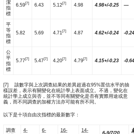
潔
[7]
[7]
6.59
6.43
5.12
4.98
4.98+/-0.25
—
指
標
平
等
[7]
5.82
5.69
4.71
4.87
4.62+/-0.24
-0.2
指
標
公
平
[7]
[7]
[7]
[7]
5.77
5.47
4.20
4.79
4.15+/-0.23
-0.6
指
標
[7] 該數字與上次調查結果的差異超過在95%置信水平的抽
樣誤差，表示有關變化在統計學上表面成立。不過，變化在
統計學上成立與否，並不等同有關變化是否有實際用途或意
義，而不同調查的加權方法亦可能有所不同。
以下是十項自由次指標的最新數字：
調查
4-
6-
16-
14-
6-9/7/20