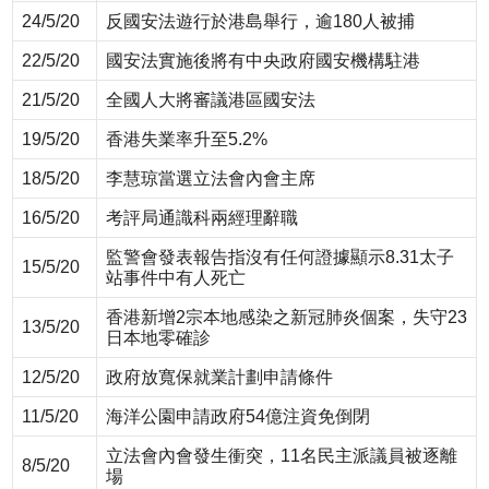
24/5/20
反國安法遊行於港島舉行，逾180人被捕
22/5/20
國安法實施後將有中央政府國安機構駐港
21/5/20
全國人大將審議港區國安法
19/5/20
香港失業率升至5.2%
18/5/20
李慧琼當選立法會內會主席
16/5/20
考評局通識科兩經理辭職
監警會發表報告指沒有任何證據顯示8.31太子
15/5/20
站事件中有人死亡
香港新增2宗本地感染之新冠肺炎個案，失守23
13/5/20
日本地零確診
12/5/20
政府放寬保就業計劃申請條件
11/5/20
海洋公園申請政府54億注資免倒閉
立法會內會發生衝突，11名民主派議員被逐離
8/5/20
場