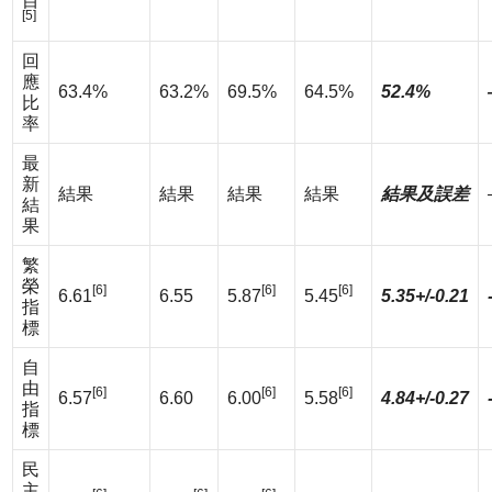
目
[5]
回
應
63.4%
63.2%
69.5%
64.5%
52.4%
比
率
最
新
結果
結果
結果
結果
結果及誤差
結
果
繁
榮
[6]
[6]
[6]
6.61
6.55
5.87
5.45
5.35+/-0.21
指
標
自
由
[6]
[6]
[6]
6.57
6.60
6.00
5.58
4.84+/-0.27
指
標
民
主