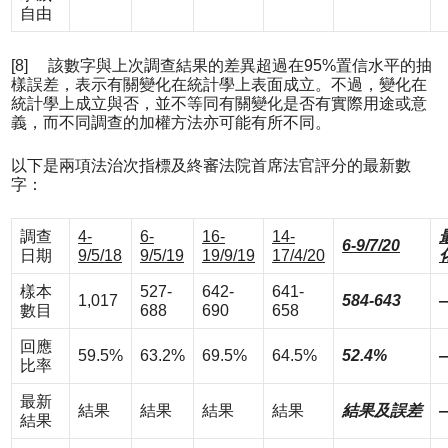
自由
[8] 該數字與上次調查結果的差異超過在95%置信水平的抽
樣誤差，表示有關變化在統計學上表面成立。不過，變化在
統計學上成立與否，並不等同有關變化是否有實際用途或意
義，而不同調查的加權方法亦可能有所不同。
以下是兩項法治次指標及終審法院首席法官評分的最新數
字：
調查
4-
6-
16-
14-
6-9/7/20
日期
9/5/18
9/5/19
19/9/19
17/4/20
樣本
527-
642-
641-
1,017
584-643
數目
688
690
658
回應
59.5%
63.2%
69.5%
64.5%
52.4%
比率
最新
結果
結果
結果
結果
結果及誤差
結果