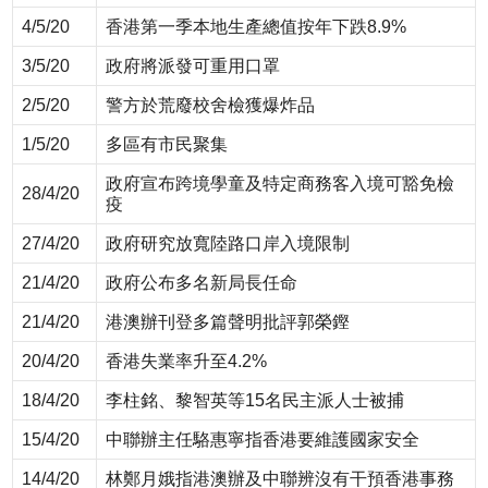
4/5/20
香港第一季本地生產總值按年下跌8.9%
3/5/20
政府將派發可重用口罩
2/5/20
警方於荒廢校舍檢獲爆炸品
1/5/20
多區有市民聚集
政府宣布跨境學童及特定商務客入境可豁免檢
28/4/20
疫
27/4/20
政府研究放寬陸路口岸入境限制
21/4/20
政府公布多名新局長任命
21/4/20
港澳辦刊登多篇聲明批評郭榮鏗
20/4/20
香港失業率升至4.2%
18/4/20
李柱銘、黎智英等15名民主派人士被捕
15/4/20
中聯辦主任駱惠寧指香港要維護國家安全
14/4/20
林鄭月娥指港澳辦及中聯辨沒有干預香港事務