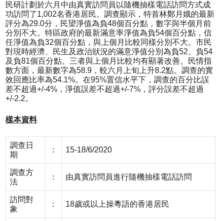
民研計劃於六月中由真實訪問員以隨機抽樣電話訪問方式成
功訪問了1,002名香港居民。調查顯示，特首林鄭月娥的最新
評分為29.0分，民望淨值為負48個百分點，數字與半個月前
分別不大。特區政府的最新滿意率淨值為負54個百分點，信
任淨值為負32個百分點，與上個月比較同樣分別不大。市民
對現時經濟、民生及政治狀況的滿意淨值分別為負52、負54
及負81個百分點。三者與上個月比較均有顯著改善。民情指
數方面，最新數字為58.9，較六月上旬上升8.2點。調查的實
效回應比率為54.1%。在95%置信水平下，調查的百分比誤
差不超過+/-4%，淨值誤差不超過+/-7%，評分誤差不超過
+/-2.2。
樣本資料
調查日
：
15-18/6/2020
期
調查方
：
由真實訪問員進行隨機抽樣電話訪問
法
訪問對
：
18歲或以上操粵語的香港居民
象