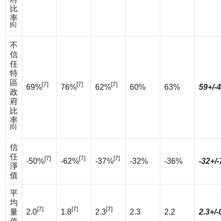
比
率
[6]
不
信
任
特
區
[7]
[7]
[7]
69%
76%
62%
60%
63%
59+/-
政
府
比
率
[6]
信
任
[7]
[7]
[7]
-50%
-62%
-37%
-32%
-36%
-32+/
淨
值
平
均
[7]
[7]
[7]
量
2.0
1.8
2.3
2.3
2.2
2.3+/-