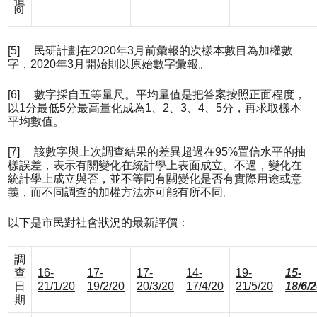
值
[6]
[5] 民研計劃在2020年3月前彙報的次樣本數目為加權數
字，2020年3月開始則以原始數字彙報。
[6] 數字採自五等量尺。平均量值是把答案按照正面程度，
以1分最低5分最高量化成為1、2、3、4、5分，再求取樣本
平均數值。
[7] 該數字與上次調查結果的差異超過在95%置信水平的抽
樣誤差，表示有關變化在統計學上表面成立。不過，變化在
統計學上成立與否，並不等同有關變化是否有實際用途或意
義，而不同調查的加權方法亦可能有所不同。
以下是市民對社會狀況的最新評價：
調
查
16-
17-
17-
14-
19-
15-
日
21/1/20
19/2/20
20/3/20
17/4/20
21/5/20
18/6/
期