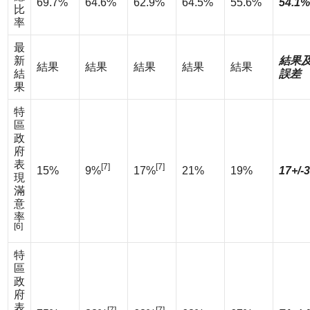
69.7%
64.6%
62.9%
64.5%
55.6%
54.1%
比
率
最
新
結果
結果
結果
結果
結果
結果
結
誤差
果
特
區
政
府
表
[7]
[7]
15%
9%
17%
21%
19%
17+/-
現
滿
意
率
[6]
特
區
政
府
表