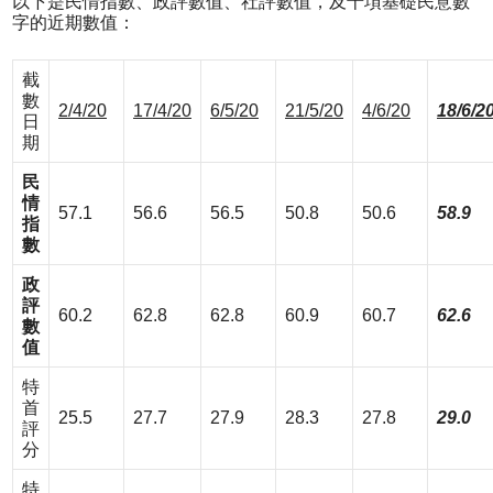
以下是民情指數、政評數值、社評數值，及十項基礎民意數
字的近期數值：
截
數
2/4/20
17/4/20
6
/
5
/20
21
/
5
/20
4
/
6
/20
18/6/2
日
期
民
情
57.1
56.6
56.5
50.8
50.6
58.9
指
數
政
評
60.2
62.8
62.8
60.9
60.7
62.6
數
值
特
首
25.5
27.7
27.9
28.3
27.8
29.0
評
分
特