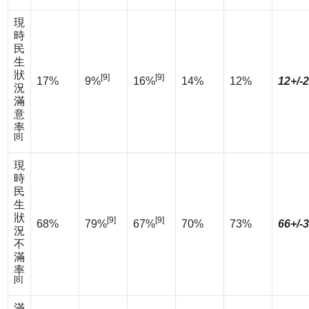
現
時
民
生
狀
[9]
[9]
17%
9%
16%
14%
12%
12+/-
況
滿
意
率
[8]
現
時
民
生
狀
[9]
[9]
68%
79%
67%
70%
73%
66+/-
況
不
滿
率
[8]
滿