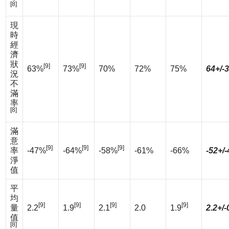
[8]
現
時
經
濟
狀
[9]
[9]
63%
73%
70%
72%
75%
64+/-
況
不
滿
率
[8]
滿
意
[9]
[9]
[9]
率
-47%
-64%
-58%
-61%
-66%
-52+/
淨
值
平
均
[9]
[9]
[9]
[9]
量
2.2
1.9
2.1
2.0
1.9
2.2+/-
值
[8]