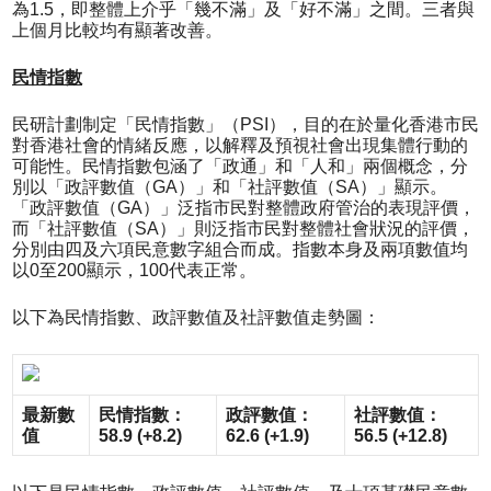
為1.5，即整體上介乎「幾不滿」及「好不滿」之間。三者與
上個月比較均有顯著改善。
民情指數
民研計劃制定「民情指數」（PSI），目的在於量化香港市民
對香港社會的情緒反應，以解釋及預視社會出現集體行動的
可能性。民情指數包涵了「政通」和「人和」兩個概念，分
別以「政評數值（GA）」和「社評數值（SA）」顯示。
「政評數值（GA）」泛指市民對整體政府管治的表現評價，
而「社評數值（SA）」則泛指市民對整體社會狀況的評價，
分別由四及六項民意數字組合而成。指數本身及兩項數值均
以0至200顯示，100代表正常。
以下為民情指數、政評數值及社評數值走勢圖：
最新數
民情指數：
政評數值：
社評數值：
值
58.9 (+8.2)
62.6 (+1.9)
56.5 (+12.8)