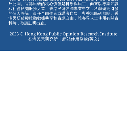
外公開。香港民研的核心價值是科學與民主，向來以專業知識
o
和社會良知服務大眾。香港民研強調專業中立，科學研究引發
的個人評論，責任全由作者或講者自負，與香港民研無關。香
o
港民研積極推動數據共享和資訊自由，唯各界人士使用有關資
料時，敬請註明出處。
k
2023 © Hong Kong Public Opinion Research Institute
香港民意研究所 |
網站使用條款(英文)