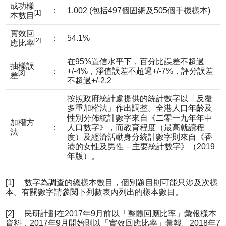
成功樣
：
1,002 (包括497個固網及505個手機樣本)
[1]
本數目
實效回
：
54.1%
[2]
應比率
在95%置信水平下，百分比誤差不超過
抽樣誤
：
+/-4%，淨值誤差不超過+/-7%，評分誤差
[3]
差
不超過+/-2.2
按照政府統計處提供的統計數字以「反覆
多重加權法」作出調整。全港人口年齡及
性別分佈統計數字來自《二零一九年年中
加權方
：
人口數字》，而教育程度（最高就讀程
法
度）及經濟活動身分統計數字則來自《香
港的女性及男性 – 主要統計數字》（2019
年版）。
[1] 數字為調查的總樣本數目，個別題目則可能只涉及次樣
本。有關數字請參閱下列數表內列出的樣本數目。
[2] 民研計劃在2017年9月前以「整體回應比率」彙報樣本
資料，2017年9月開始則以「實效回應比率」彙報。2018年7