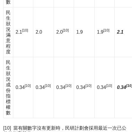
數
民
生
狀
況
[10]
[10]
[10]
2.1
2.0
2.0
1.9
1.9
2.1
滿
意
程
度
民
生
狀
況
成
[10]
[10]
[10]
[10]
[10]
[10
0.34
0.34
0.34
0.34
0.34
0.34
份
指
標
權
數
[10] 當有關數字沒有更新時，民研計劃會採用最近一次已公