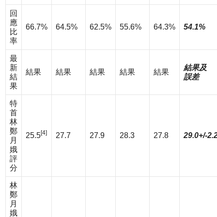
回
應
66.7%
64.5%
62.5%
55.6%
64.3%
54.1%
比
率
最
新
結果及
結果
結果
結果
結果
結果
結
誤差
果
特
首
林
鄭
[4]
25.5
27.7
27.9
28.3
27.8
29.0+/-2.
月
娥
評
分
林
鄭
月
娥