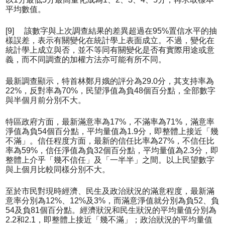
平均數值。
[9] 該數字與上次調查結果的差異超過在95%置信水平的抽
樣誤差，表示有關變化在統計學上表面成立。不過，變化在
統計學上成立與否，並不等同有關變化是否有實際用途或意
義，而不同調查的加權方法亦可能有所不同。
最新調查顯示，特首林鄭月娥的評分為29.0分，其支持率為
22%，反對率為70%，民望淨值為負48個百分點，全部數字
與半個月前分別不大。
特區政府方面，最新滿意率為17%，不滿率為71%，滿意率
淨值為負54個百分點，平均量值為1.9分，即整體上接近「幾
不滿」。信任程度方面，最新的信任比率為27%，不信任比
率為59%，信任淨值為負32個百分點，平均量值為2.3分，即
整體上介乎「幾不信任」及「一半半」之間。以上民望數字
與上個月比較同樣分別不大。
至於市民對現時經濟、民生及政治狀況的滿意程度，最新滿
意率分別為12%、12%及3%，而滿意淨值就分別為負52、負
54及負81個百分點。經濟狀況和民生狀況的平均量值分別為
2.2和2.1，即整體上接近「幾不滿」；政治狀況的平均量值