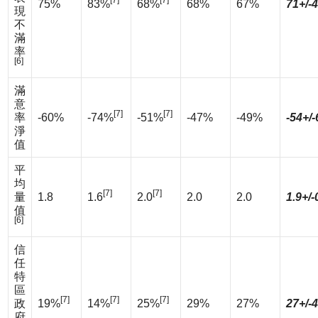
[7]
[7]
75%
83%
68%
68%
67%
71+/-
現
不
滿
率
[6]
滿
意
[7]
[7]
率
-60%
-74%
-51%
-47%
-49%
-54+/
淨
值
平
均
[7]
[7]
量
1.8
1.6
2.0
2.0
2.0
1.9+/-
值
[6]
信
任
特
區
[7]
[7]
[7]
政
19%
14%
25%
29%
27%
27+/-
府