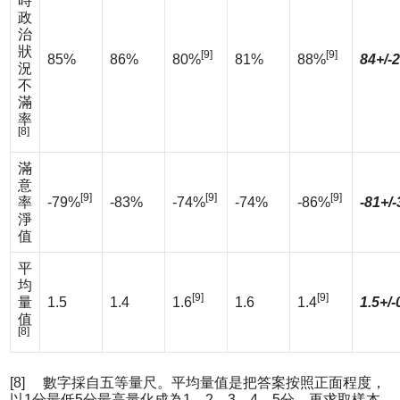
時
政
治
狀
[9]
[9]
85%
86%
80%
81%
88%
84+/-
況
不
滿
率
[8]
滿
意
[9]
[9]
[9]
率
-79%
-83%
-74%
-74%
-86%
-81+/
淨
值
平
均
[9]
[9]
量
1.5
1.4
1.6
1.6
1.4
1.5+/-
值
[8]
[8] 數字採自五等量尺。平均量值是把答案按照正面程度，
以1分最低5分最高量化成為1、2、3、4、5分，再求取樣本