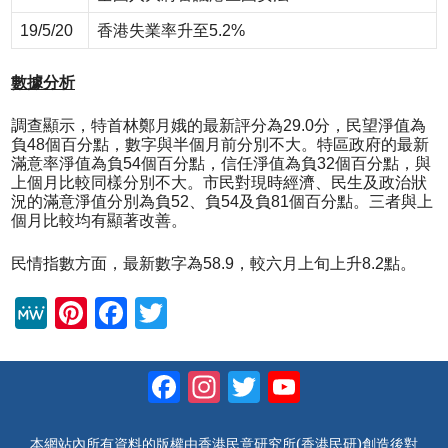
19/5/20
香港失業率升至5.2%
數據分析
調查顯示，特首林鄭月娥的最新評分為29.0分，民望淨值為
負48個百分點，數字與半個月前分別不大。特區政府的最新
滿意率淨值為負54個百分點，信任淨值為負32個百分點，與
上個月比較同樣分別不大。市民對現時經濟、民生及政治狀
況的滿意淨值分別為負52、負54及負81個百分點。三者與上
個月比較均有顯著改善。
民情指數方面，最新數字為58.9，較六月上旬上升8.2點。
M
Pi
F
T
e
nt
a
wi
W
er
c
tt
Facebook
Instagram
Twitter
YouTube
e
e
e
er
Channel
st
b
本網站內所有資料的版權由香港民意研究所(香港民研)創造後對