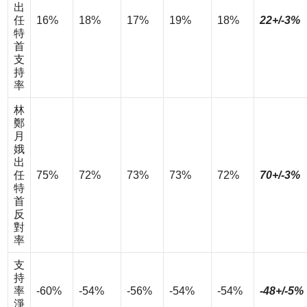
出
任
16%
18%
17%
19%
18%
22+/-3%
特
首
支
持
率
林
鄭
月
娥
出
任
75%
72%
73%
73%
72%
70+/-3%
特
首
反
對
率
支
持
率
-60%
-54%
-56%
-54%
-54%
-48+/-5%
淨