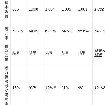
樣
本
866
1,008
1,004
1,005
1,001
1,002
數
目
回
應
69.7%
64.6%
62.9%
64.5%
55.6%
54.1%
比
率
最
新
結果
結果
結果
結果
結果
結果
結
誤差
果
現
時
經
濟
狀
[9]
[9]
16%
9%
12%
11%
9%
12+/-
況
滿
意
率