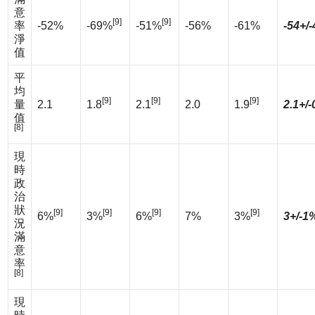
意
[9]
[9]
率
-52%
-69%
-51%
-56%
-61%
-54+/
淨
值
平
均
[9]
[9]
[9]
量
2.1
1.8
2.1
2.0
1.9
2.1+/-
值
[8]
現
時
政
治
狀
[9]
[9]
[9]
[9]
6%
3%
6%
7%
3%
3+/-1
況
滿
意
率
[8]
現