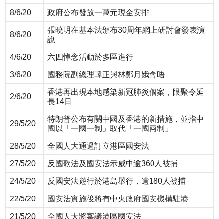
8/6/20
政府公布發放一萬元現金安排
張曉明在基本法頒布30周年網上研討會發表演
8/6/20
說
4/6/20
六四悼念活動於多區進行
3/6/20
國務院副總理韓正與林鄭月娥會晤
香港再出現本地感染新冠肺炎個案，限聚令延
2/6/20
長14日
特朗普公布有關中國及香港的新措施，並指中
29/5/20
國以「一國一制」取代「一國兩制」
28/5/20
全國人大通過訂立港區國安法
27/5/20
反國歌法及國安法示威中逾360人被捕
24/5/20
反國安法遊行於港島舉行，逾180人被捕
22/5/20
國安法實施後將有中央政府國安機構駐港
21/5/20
全國人大將審議港區國安法