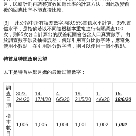
月，民研計劃再調整實效回應比率的計算方法，因此改變前
後的回應比率不能直接比較。
[3] 此公報中所有誤差數字均以95%置信水平計算。95%置
信水平，是指倘若以不同隨機樣本重複進行有關調查100
次，則95次各自計算出的誤差範圍會包含人口真實數字。由
於調查數字涉及抽樣誤差，傳媒引用百分比數字時，應避免
使用小數點，在引用評分數字時，則可以使用一個小數點。
特首及特區政府民望
以下是特首林鄭月娥的最新民望數字：
調
查
30/3-
14-
4-
19-
1-
15-
日
2/4/20
17/4/20
6/5/20
21/5/20
4/6/20
18/6/20
期
樣
本
1,005
1,005
1,004
1,001
1,002
1,002
數
目