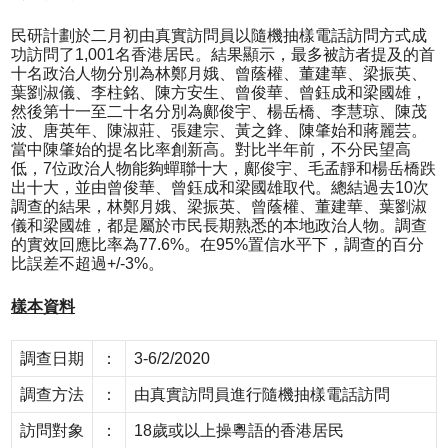
民研計劃於二月初由真實訪問員以隨機抽樣電話訪問方式成
功訪問了1,001名香港居民。結果顯示，最多被訪者提及的首
十名政治人物分別為林鄭月娥、曾蔭權、董建華、梁振英、
葉劉淑儀、李柱銘、陳方安生、曾俊華、曾鈺成和梁國雄，
然後第十一至二十名分別為鄺俊宇、楊岳橋、李慧琼、陳茂
波、唐英年、陳淑莊、張建宗、黃之鋒、陳肇始和蔣麗芸。
當中陳肇始的提名比率創新高。對比半年前，不分民望高
低，7位政治人物能夠蟬聯十大，鄺俊宇、毛孟靜和楊岳橋跌
出十大，並由曾俊華、曾鈺成和梁國雄取代。總結過去10次
調查的結果，林鄭月娥、梁振英、曾蔭權、董建華、葉劉淑
儀和梁國雄，都是屬於巿民長期熟悉的本地政治人物。調查
的實效回應比率為77.6%。在95%置信水平下，調查的百分
比誤差不超過+/-3%。
樣本資料
調查日期
：
3-6/2/2020
調查方法
：
由真實訪問員進行隨機抽樣電話訪問
訪問對象
：
18歲或以上操粵語的香港居民