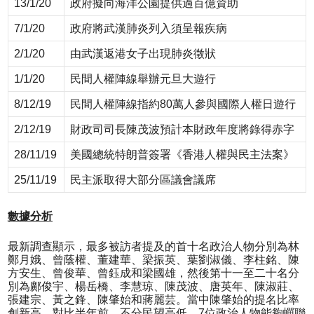
13/1/20
政府擬向海洋公園提供過百億資助
7/1/20
政府將武漢肺炎列入須呈報疾病
2/1/20
由武漢返港女子出現肺炎徵狀
1/1/20
民間人權陣線舉辦元旦大遊行
8/12/19
民間人權陣線指約80萬人參與國際人權日遊行
2/12/19
財政司司長陳茂波預計本財政年度將錄得赤字
28/11/19
美國總統特朗普簽署《香港人權與民主法案》
25/11/19
民主派取得大部分區議會議席
數據分析
最新調查顯示，最多被訪者提及的首十名政治人物分別為林
鄭月娥、曾蔭權、董建華、梁振英、葉劉淑儀、李柱銘、陳
方安生、曾俊華、曾鈺成和梁國雄，然後第十一至二十名分
別為鄺俊宇、楊岳橋、李慧琼、陳茂波、唐英年、陳淑莊、
張建宗、黃之鋒、陳肇始和蔣麗芸。當中陳肇始的提名比率
創新高。對比半年前，不分民望高低，7位政治人物能夠蟬聯