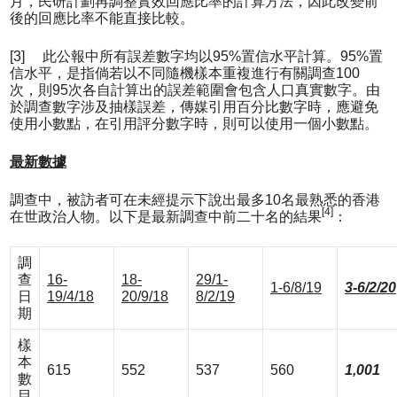
月，民研計劃再調整實效回應比率的計算方法，因此改變前
後的回應比率不能直接比較。
[3] 此公報中所有誤差數字均以95%置信水平計算。95%置
信水平，是指倘若以不同隨機樣本重複進行有關調查100
次，則95次各自計算出的誤差範圍會包含人口真實數字。由
於調查數字涉及抽樣誤差，傳媒引用百分比數字時，應避免
使用小數點，在引用評分數字時，則可以使用一個小數點。
最新數據
調查中，被訪者可在未經提示下說出最多10名最熟悉的香港
[4]
在世政治人物。以下是最新調查中前二十名的結果
：
調
查
16-
18-
29/1-
1-6/8/19
3-6/2/20
日
19/4/18
20/9/18
8/2/19
期
樣
本
615
552
537
560
1,001
數
目