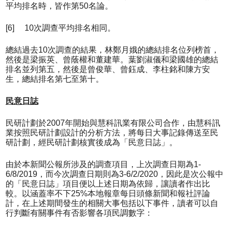
平均排名時，皆作第50名論。
[6] 10次調查平均排名相同。
總結過去10次調查的結果，林鄭月娥的總結排名位列榜首，
然後是梁振英、曾蔭權和董建華。葉劉淑儀和梁國雄的總結
排名並列第五，然後是曾俊華、曾鈺成、李柱銘和陳方安
生，總結排名第七至第十。
民意日誌
民研計劃於2007年開始與慧科訊業有限公司合作，由慧科訊
業按照民研計劃設計的分析方法，將每日大事記錄傳送至民
研計劃，經民研計劃核實後成為「民意日誌」。
由於本新聞公報所涉及的調查項目，上次調查日期為1-
6/8/2019，而今次調查日期則為3-6/2/2020，因此是次公報中
的「民意日誌」項目便以上述日期為依歸，讓讀者作出比
較。以涵蓋率不下25%本地報章每日頭條新聞和報社評論
計，在上述期間發生的相關大事包括以下事件，讀者可以自
行判斷有關事件有否影響各項民調數字：