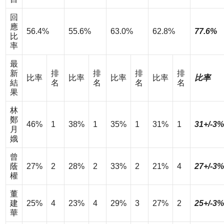
回
應
56.4%
55.6%
63.0%
62.8%
77.6%
比
率
最
新
排
排
排
排
比率
比率
比率
比率
比率
結
名
名
名
名
果
林
鄭
46%
1
38%
1
35%
1
31%
1
31+/-3%
月
娥
曾
蔭
27%
2
28%
2
33%
2
21%
4
27+/-3%
權
董
建
25%
4
23%
4
29%
3
27%
2
25+/-3%
華