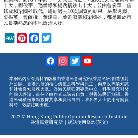
十大，鄺俊宇、毛孟靜和楊岳橋跌出十大，並由曾俊華、曾
鈺成和梁國雄取代。總結過去10次調查的結果，林鄭月娥、
梁振英、曾蔭權、董建華、葉劉淑儀和梁國雄，都是屬於巿
民長期熟悉的本地政治人物。
M
Pi
F
T
e
nt
a
wi
W
er
c
tt
Facebook
Instagram
Twitter
YouTube
e
e
e
er
Channel
st
b
本網站內所有資料的版權由香港民意研究所(香港民研)創造後對
外公開。香港民研的核心價值是科學與民主，向來以專業知識
o
和社會良知服務大眾。香港民研強調專業中立，科學研究引發
的個人評論，責任全由作者或講者自負，與香港民研無關。香
o
港民研積極推動數據共享和資訊自由，唯各界人士使用有關資
料時，敬請註明出處。
k
2023 © Hong Kong Public Opinion Research Institute
香港民意研究所 |
網站使用條款(英文)