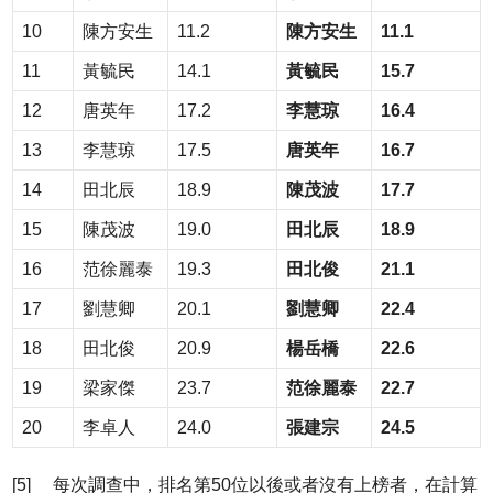
10
陳方安生
11.2
陳方安生
11.1
11
黃毓民
14.1
黃毓民
15.7
12
唐英年
17.2
李慧琼
16.4
13
李慧琼
17.5
唐英年
16.7
14
田北辰
18.9
陳茂波
17.7
15
陳茂波
19.0
田北辰
18.9
16
范徐麗泰
19.3
田北俊
21.1
17
劉慧卿
20.1
劉慧卿
22.4
18
田北俊
20.9
楊岳橋
22.6
19
梁家傑
23.7
范徐麗泰
22.7
20
李卓人
24.0
張建宗
24.5
[5] 每次調查中，排名第50位以後或者沒有上榜者，在計算