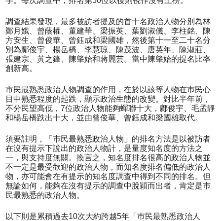
字。每次調查中，排名第50位以後則視作沒有上榜。
調查結果發現，最多被訪者提及的首十名政治人物分別為林
鄭月娥、曾蔭權、董建華、梁振英、葉劉淑儀、李柱銘、陳
方安生、曾俊華、曾鈺成和梁國雄，然後第十一至二十名分
別為鄺俊宇、楊岳橋、李慧琼、陳茂波、唐英年、陳淑莊、
張建宗、黃之鋒、陳肇始和蔣麗芸。當中陳肇始的提名比率
創新高。
市民最熟悉政治人物調查的作用，在於以該等人物在巿民心
目中熟悉程度的起跌，顯示政治生態的改變。對比半年前，
不分民望高低，7位政治人物能夠蟬聯十大，鄺俊宇、毛孟靜
和楊岳橋跌出十大，並由曾俊華、曾鈺成和梁國雄取代。
須要註明，「巿民最熟悉政治人物」的排名方法是以被訪者
在沒有提示下說出的政治人物計，是量度知名度的方法之
一，與支持度無關。換言之，知名度排名很高的政治人物並
不一定是最受歡迎的政治人物，而知名度排名偏低的政治人
物，亦可能會在有提示的知名度調查中得到不同的排名。但
無論如何，能夠在沒有提示的調查中脫穎而出者，肯定是巿
民最熟悉的政治人物。
以下則是累積過去10次大約跨越5年「巿民最熟悉政治人