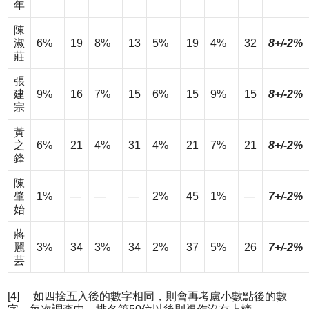
年
陳
淑
6%
19
8%
13
5%
19
4%
32
8+/-2%
莊
張
建
9%
16
7%
15
6%
15
9%
15
8+/-2%
宗
黃
之
6%
21
4%
31
4%
21
7%
21
8+/-2%
鋒
陳
肇
1%
—
—
—
2%
45
1%
—
7+/-2%
始
蔣
麗
3%
34
3%
34
2%
37
5%
26
7+/-2%
芸
[4] 如四捨五入後的數字相同，則會再考慮小數點後的數