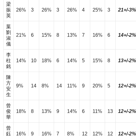
梁
振
26%
3
26%
3
26%
4
25%
3
21+/-3%
英
葉
劉
21%
6
15%
8
13%
7
16%
6
14+/-2%
淑
儀
李
柱
14%
10
18%
6
14%
5
15%
8
13+/-2%
銘
陳
方
9%
14
8%
14
11%
9
20%
5
12+/-2%
安
生
曾
俊
18%
8
13%
9
14%
6
11%
13
12+/-2%
華
曾
鈺
16%
9
16%
7
8%
12
12%
12
12+/-2%