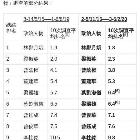
物」調查的部分結果：
8-14/5/15
──
1-6/8/19
2-5/11/15
──
3-6/2/20
總結
10次調查平
10
次調查平
排名
政治人物
政治人物
[5]
[5]
均排名
均排名
1
林鄭月娥
1.9
林鄭月娥
1.8
2
梁振英
2.0
梁振英
2.3
3
曾蔭權
4.1
曾蔭權
3.8
4
董建華
5.4
董建華
5.3
[6]
5
梁國雄
5.7
葉劉淑儀
6.4
[6]
6
葉劉淑儀
6.5
梁國雄
6.4
7
曾鈺成
7.4
曾俊華
7.1
8
曾俊華
7.5
曾鈺成
7.6
9
李柱銘
10.5
李柱銘
9.8