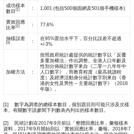
成功樣本
：
1,001 (包括500個固網及501個手機樣本)
[1]
數目
實效回應
：
77.6%
[2]
比率
抽樣誤差
在95%置信水平下，百分比誤差不超過
：
[3]
+/-3%
按照政府統計處提供的統計數字以「反覆
多重加權法」作出調整。全港人口年齡及
性別分佈統計數字來自《二零一八年年中
加權方法
：
人口數字》，而教育程度（最高就讀程
度）及經濟活動身分統計數字則來自《香
港的女性及男性 – 主要統計數字》（2018
年版）。
[1] 數字為調查的總樣本數目，個別題目則可能只涉及次樣
本。有關數字請參閱下列數表內列出的樣本數目。
[2] 民研計劃在2017年9月前以「整體回應比率」彙報樣本
資料，2017年9月開始則以「實效回應比率」彙報。2018年7