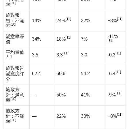
[10]
率
施政報
[11]
[11]
告：不滿
14%
24%
32%
+8%
[10]
率
滿意率淨
-11%
[11]
34%
18%
7%
[11]
值
平均量值
[11]
[11]
3.5
3.3
3.0
-0.3
[10]
施政報告
[11]
滿意度評
62.4
60.6
54.2
-6.4
分
施政方
[11]
針：滿意
—
50%
41%
-9%
[10]
率
施政方
[11]
針：不滿
—
22%
30%
+8%
[10]
率