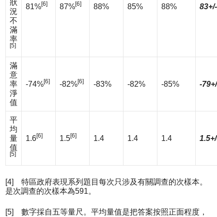
狀
[6]
[6]
81%
87%
88%
85%
88%
83+/
況
不
滿
率
[5]
滿
意
[6]
[6]
率
-74%
-82%
-83%
-82%
-85%
-79+
淨
值
平
均
[6]
[6]
量
1.6
1.5
1.4
1.4
1.4
1.5+/
值
[5]
[4] 特區政府表現系列題目每次只涉及有關調查的次樣本。
是次調查的次樣本為591。
[5] 數字採自五等量尺。平均量值是把答案按照正面程度，