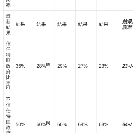
率
最
新
結果
結果
結果
結果
結果
結果
結
誤差
果
信
任
特
區
[8]
政
36%
28%
29%
27%
23%
23+/
府
比
率
[7]
不
信
任
特
區
[8]
50%
60%
60%
64%
68%
64+/
政