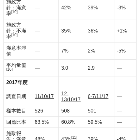
施政方
針：滿意
—
42%
39%
-3%
[10]
率
施政方
針：不滿
—
35%
36%
+1%
[10]
率
滿意率淨
—
7%
2%
-5%
值
平均量值
—
3.0
2.9
—
[10]
2017
年度
12-
調查日期
11/10/17
6-7/11/17
—
13/10/17
樣本數目
526
508
501
—
回應比率
63.5%
60.8%
59.5%
—
施政報
[11]
告：滿意
48%
43%
39%
-4%