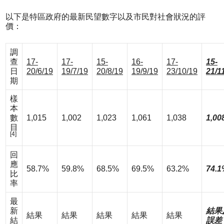
以下是特區政府的最新民望數字以及市民對社會狀況的評
價：
調
查
17-
17-
15-
16-
17-
15-
日
20/6/19
19/7/19
20/8/19
19/9/19
23/10/19
21/1
期
樣
本
數
1,015
1,002
1,023
1,061
1,038
1,00
目
[4]
回
應
58.7%
59.8%
68.5%
69.5%
63.2%
74.1
比
率
最
新
結果
結果
結果
結果
結果
結果
結
誤差