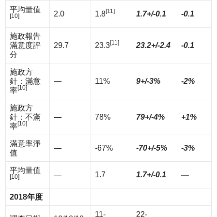
平均量值
[11]
2.0
1.8
1.7+/-0.1
-0.1
[10]
施政報告
[11]
滿意度評
29.7
23.3
23.2+/-2.4
-0.1
分
施政方
針：滿意
—
11%
9+/-3%
-2%
[10]
率
施政方
針：不滿
—
78%
79+/-4%
+1%
[10]
率
滿意率淨
—
-67%
-70+/-5%
-3%
值
平均量值
—
1.7
1.7+/-0.1
—
[10]
2018
年度
11-
22-