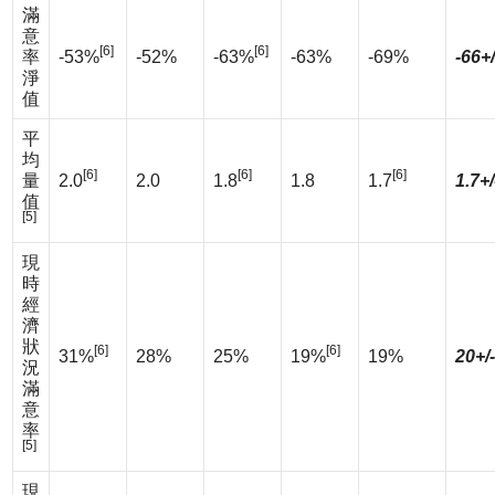
滿
意
[6]
[6]
率
-53%
-52%
-63%
-63%
-69%
-66+
淨
值
平
均
[6]
[6]
[6]
量
2.0
2.0
1.8
1.8
1.7
1.7+/
值
[5]
現
時
經
濟
狀
[6]
[6]
31%
28%
25%
19%
19%
20+/
況
滿
意
率
[5]
現