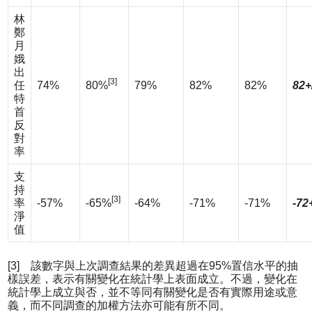
林
鄭
月
娥
出
[3]
任
74%
80%
79%
82%
82%
82+
特
首
反
對
率
支
持
[3]
率
-57%
-65%
-64%
-71%
-71%
-72
淨
值
[3] 該數字與上次調查結果的差異超過在95%置信水平的抽
樣誤差，表示有關變化在統計學上表面成立。不過，變化在
統計學上成立與否，並不等同有關變化是否有實際用途或意
義，而不同調查的加權方法亦可能有所不同。