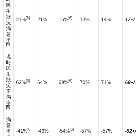
民
生
狀
[6]
[6]
21%
21%
16%
13%
14%
17+/
況
滿
意
率
[5]
現
時
民
生
狀
[6]
[6]
62%
64%
69%
70%
71%
69+/
況
不
滿
率
[5]
滿
意
[6]
[6]
率
-41%
-43%
-54%
-57%
-57%
-52+