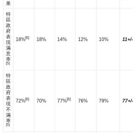
果
特
區
政
府
表
[6]
18%
18%
14%
12%
10%
11+/
現
滿
意
率
[5]
特
區
政
府
表
[6]
[6]
72%
70%
77%
76%
79%
77+/
現
不
滿
率
[5]