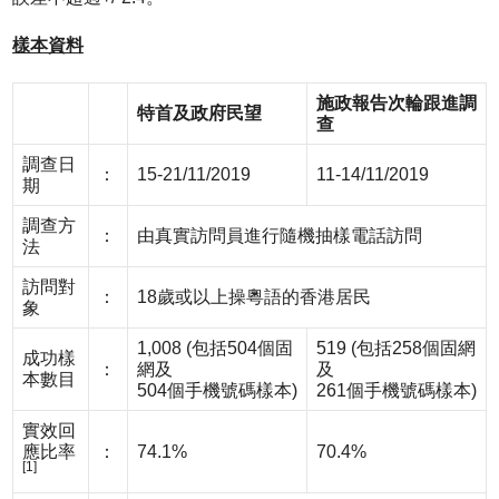
樣本資料
施政報告次輪跟進調
特首及政府民望
查
調查日
：
15-21/11/2019
11-14/11/2019
期
調查方
：
由真實訪問員進行隨機抽樣電話訪問
法
訪問對
：
18歲或以上操粵語的香港居民
象
1,008 (包括504個固
519 (包括258個固網
成功樣
：
網及
及
本數目
504個手機號碼樣本)
261個手機號碼樣本)
實效回
應比率
：
74.1%
70.4%
[1]