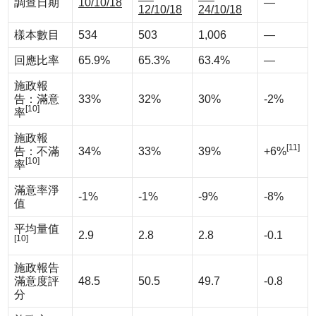
調查日期
10/10/18
—
12/10/18
24/10/18
樣本數目
534
503
1,006
—
回應比率
65.9%
65.3%
63.4%
—
施政報
告：滿意
33%
32%
30%
-2%
[10]
率
施政報
[11]
告：不滿
34%
33%
39%
+6%
[10]
率
滿意率淨
-1%
-1%
-9%
-8%
值
平均量值
2.9
2.8
2.8
-0.1
[10]
施政報告
滿意度評
48.5
50.5
49.7
-0.8
分