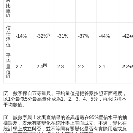
府
比
率
[7]
信
任
[8]
-14%
-32%
-31%
-37%
-44%
-41+
淨
值
平
均
[8]
量
2.7
2.4
2.3
2.2
2.1
2.2+/
值
[7]
[7] 數字採自五等量尺。平均量值是把答案按照正面程度，
以1分最低5分最高量化成為1、2、3、4、5分，再求取樣本
平均數值。
[8] 該數字與上次調查結果的差異超過在95%置信水平的抽
樣誤差，表示有關變化在統計學上表面成立。不過，變化在
統計學上成立與否，並不等同有關變化是否有實際用途或意