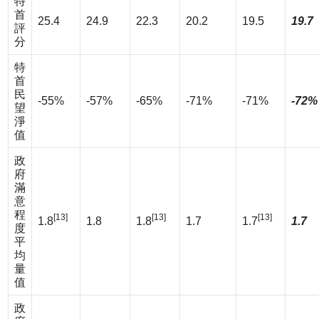
特
首
25.4
24.9
22.3
20.2
19.5
19.7
評
分
特
首
民
-55%
-57%
-65%
-71%
-71%
-72%
望
淨
值
政
府
滿
意
程
[13]
[13]
[13]
1.8
1.8
1.8
1.7
1.7
1.7
度
平
均
量
值
政