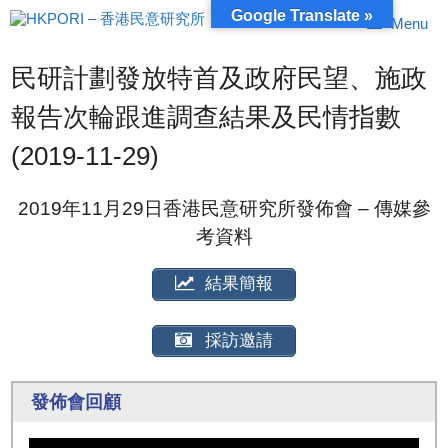
跳
Google Translate »
Menu
至
內
容
民研計劃發放特首及政府民望、施政
報告次輪跟進調查結果及民情指數
(2019-11-29)
2019年11月29日香港民意研究所發佈會 – 傳媒參
考資料
結果簡報
採訪邀請
發佈會回顧