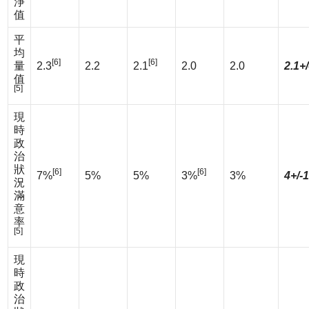
淨
值
平
均
[6]
[6]
量
2.3
2.2
2.1
2.0
2.0
2.1+/
值
[5]
現
時
政
治
狀
[6]
[6]
7%
5%
5%
3%
3%
4+/-
況
滿
意
率
[5]
現
時
政
治