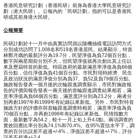
香港民意研究計劃（香港民研）前身為香港大學民意研究計
劃（港大民研）。公報內的「民研計劃」指的可以是香港民
研或其前身港大民研。
公報簡要
民研計劃於十一月中由真實訪問員以隨機抽樣電話訪問方式
分別成功訪問了1,008名和519名香港居民。結果顯示，特首
林鄭月娥的最新評分為19.7分，民望淨值為負72個百分點，
數字與兩星期前分別不大，但民望淨值就再次創出其上任以
來及歷屆特首的新低。特區政府的最新滿意率淨值為負66個
百分點，信任淨值為負41個百分點。市民對現時經濟、民生
及政治狀況的滿意淨值分別為負37、負52及負79個百分點。
施政報告發表一個月後的次輪跟進調查顯示，市民對施政報
告的評價與報告發表一兩天後的首輪跟進調查結果相若，滿
意率淨值為負66個百分點，滿意度評分則為23.2分，兩者分
別再創1997年和1999年有紀錄以來新低。另外，市民對特首
施政方針的評價亦與首輪跟進調查時相若，滿意率淨值為負
70個百分點，亦再創1998年有紀錄以來新低。民情指數方
面，最新數字為54.2，較十一月上旬上升4.0點。兩項調查的
實效回應比率分別為74.1%和70.4%。在95%置信水平下，調
查的百分比誤差不超過+/-4%，淨值誤差不超過+/-7%，評分
誤差不超過+/-2.4。