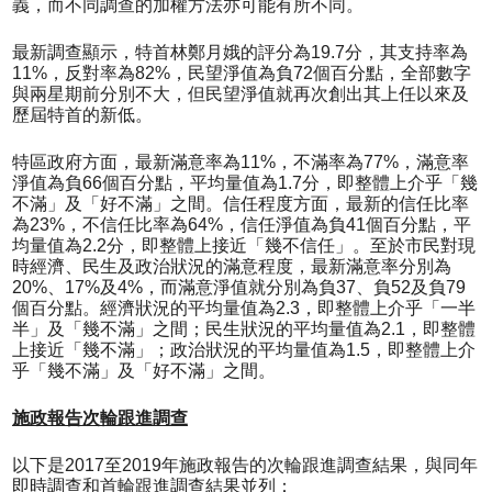
義，而不同調查的加權方法亦可能有所不同。
最新調查顯示，特首林鄭月娥的評分為19.7分，其支持率為
11%，反對率為82%，民望淨值為負72個百分點，全部數字
與兩星期前分別不大，但民望淨值就再次創出其上任以來及
歷屆特首的新低。
特區政府方面，最新滿意率為11%，不滿率為77%，滿意率
淨值為負66個百分點，平均量值為1.7分，即整體上介乎「幾
不滿」及「好不滿」之間。信任程度方面，最新的信任比率
為23%，不信任比率為64%，信任淨值為負41個百分點，平
均量值為2.2分，即整體上接近「幾不信任」。至於市民對現
時經濟、民生及政治狀況的滿意程度，最新滿意率分別為
20%、17%及4%，而滿意淨值就分別為負37、負52及負79
個百分點。經濟狀況的平均量值為2.3，即整體上介乎「一半
半」及「幾不滿」之間；民生狀況的平均量值為2.1，即整體
上接近「幾不滿」；政治狀況的平均量值為1.5，即整體上介
乎「幾不滿」及「好不滿」之間。
施政報告次輪跟進調查
以下是2017至2019年施政報告的次輪跟進調查結果，與同年
即時調查和首輪跟進調查結果並列：