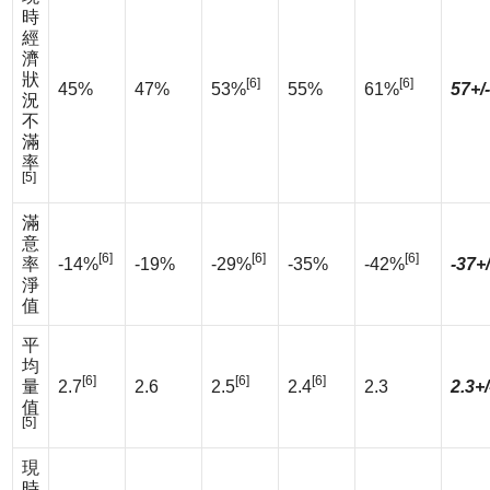
時
經
濟
狀
[6]
[6]
45%
47%
53%
55%
61%
57+/
況
不
滿
率
[5]
滿
意
[6]
[6]
[6]
率
-14%
-19%
-29%
-35%
-42%
-37+
淨
值
平
均
[6]
[6]
[6]
量
2.7
2.6
2.5
2.4
2.3
2.3+/
值
[5]
現
時