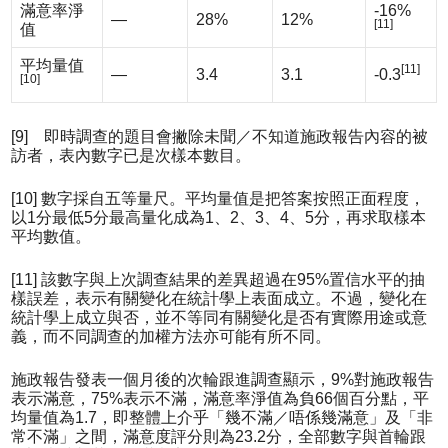
滿意率淨
-16%
—
28%
12%
[11]
值
平均量值
[11]
—
3.4
3.1
-0.3
[10]
[9] 即時調查的題目會撇除未聞／不知道施政報告內容的被
訪者，表內數字已是次樣本數目。
[10] 數字採自五等量尺。平均量值是把答案按照正面程度，
以1分最低5分最高量化成為1、2、3、4、5分，再求取樣本
平均數值。
[11] 該數字與上次調查結果的差異超過在95%置信水平的抽
樣誤差，表示有關變化在統計學上表面成立。不過，變化在
統計學上成立與否，並不等同有關變化是否有實際用途或意
義，而不同調查的加權方法亦可能有所不同。
施政報告發表一個月後的次輪跟進調查顯示，9%對施政報告
表示滿意，75%表示不滿，滿意率淨值為負66個百分點，平
均量值為1.7，即整體上介乎「幾不滿／唔係幾滿意」及「非
常不滿」之間，滿意度評分則為23.2分，全部數字與首輪跟