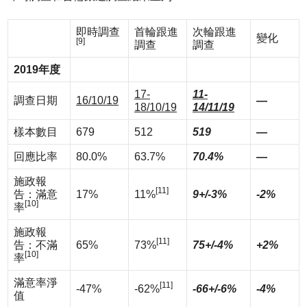
即時調查
首輪跟進
次輪跟進
變化
[9]
調查
調查
2019
年度
17-
11-
調查日期
16/10/19
—
18/10/19
14/11/19
樣本數目
679
512
519
—
回應比率
80.0%
63.7%
70.4%
—
施政報
[11]
告：滿意
17%
11%
9+/-3%
-2%
[10]
率
施政報
[11]
告：不滿
65%
73%
75+/-4%
+2%
[10]
率
滿意率淨
[11]
-47%
-62%
-66+/-6%
-4%
值