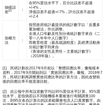
在95%置信水平下，百分比誤差不超過
抽樣誤
+/-4%，
：
[2]
差
淨值誤差不超過+/-7%，評分誤差不超過
+/-2.4
按照政府統計處提供的統計數字以「反覆多
重加權法」作出調整。
全港人口年齡及性別分佈統計數字來自《二
加權方
零一八年年中人口數字》，
：
法
而教育程度（最高就讀程度）及經濟活動身
分統計數字則來自
《香港的女性及男性 – 主要統計數字》
（2018年版）。
[1] 民研計劃在2017年9月前以「整體回應比率」彙報樣本
資料，2017年9月開始則以「實效回應比率」彙報。2018年7
月，民研計劃再調整實效回應比率的計算方法，因此改變前
後的回應比率不能直接比較。
[2] 此公報中所有誤差數字均以95%置信水平計算。95%置
信水平，是指倘若以不同隨機樣本重複進行有關調查100
次，則95次各自計算出的誤差範圍會包含人口真實數字。由
於調查數字涉及抽樣誤差，傳媒引用百分比數字時，應避免