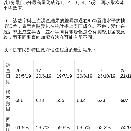
以1分最低5分最高量化成為1、2、3、4、5分，再求取樣本
平均數值。
[6] 該數字與上次調查結果的差異超過在95%置信水平的抽
樣誤差，表示有關變化在統計學上表面成立。不過，變化在
統計學上成立與否，並不等同有關變化是否有實際用途或意
義，而不同調查的加權方法亦可能有所不同。
以下是市民對特區政府信任程度的最新結果：
調
查
20-
17-
17-
15-
17-
15-
日
23/5/19
20/6/19
19/7/19
20/8/19
23/10/19
21/1
期
樣
本
686
623
555
632
623
607
數
目
回
應
61.9%
58.7%
59.8%
68.5%
63.2%
74.1
比