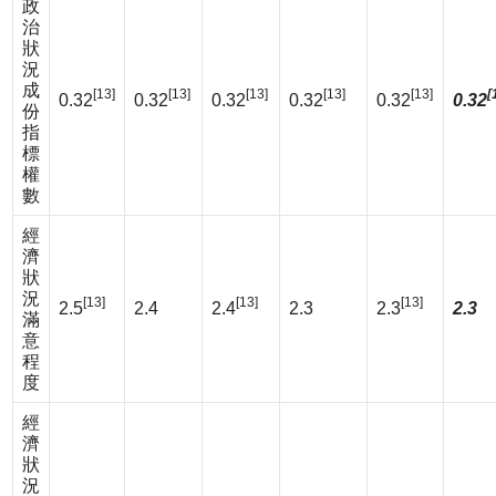
政
治
狀
況
成
[13]
[13]
[13]
[13]
[13]
[
0.32
0.32
0.32
0.32
0.32
0.32
份
指
標
權
數
經
濟
狀
況
[13]
[13]
[13]
2.5
2.4
2.4
2.3
2.3
2.3
滿
意
程
度
經
濟
狀
況