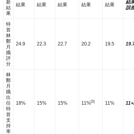
新
結
結果
結果
結果
結果
結果
結
誤
果
特
首
林
鄭
24.9
22.3
22.7
20.2
19.5
19.
月
娥
評
分
林
鄭
月
娥
出
[3]
任
18%
15%
15%
11%
11%
11+
特
首
支
持
率