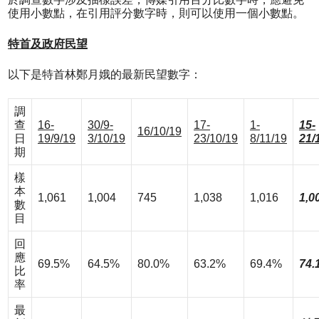
使用小數點，在引用評分數字時，則可以使用一個小數點。
特首及政府民望
以下是特首林鄭月娥的最新民望數字：
調
查
16-
30/9-
17-
1-
15-
16
/10/19
日
19/9/19
3/10/19
23/10/19
8/11/19
21/
期
樣
本
1,061
1,004
745
1,038
1,016
1,0
數
目
回
應
69.5%
64.5%
80.0%
63.2%
69.4%
74.
比
率
最