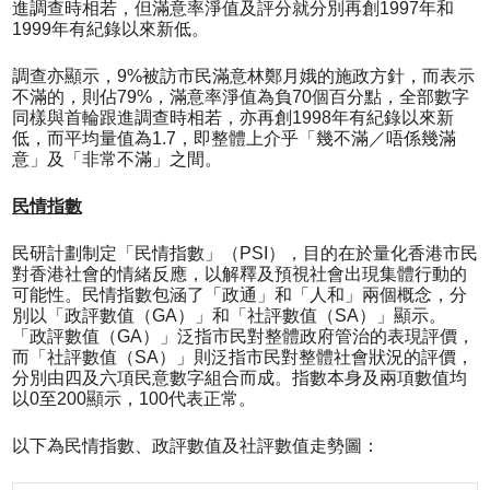
進調查時相若，但滿意率淨值及評分就分別再創1997年和
1999年有紀錄以來新低。
調查亦顯示，9%被訪市民滿意林鄭月娥的施政方針，而表示
不滿的，則佔79%，滿意率淨值為負70個百分點，全部數字
同樣與首輪跟進調查時相若，亦再創1998年有紀錄以來新
低，而平均量值為1.7，即整體上介乎「幾不滿／唔係幾滿
意」及「非常不滿」之間。
民情指數
民研計劃制定「民情指數」（PSI），目的在於量化香港市民
對香港社會的情緒反應，以解釋及預視社會出現集體行動的
可能性。民情指數包涵了「政通」和「人和」兩個概念，分
別以「政評數值（GA）」和「社評數值（SA）」顯示。
「政評數值（GA）」泛指市民對整體政府管治的表現評價，
而「社評數值（SA）」則泛指市民對整體社會狀況的評價，
分別由四及六項民意數字組合而成。指數本身及兩項數值均
以0至200顯示，100代表正常。
以下為民情指數、政評數值及社評數值走勢圖：