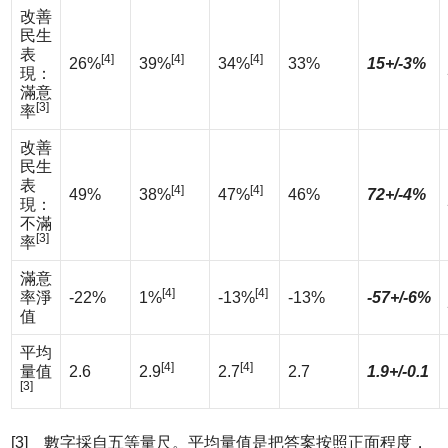
改善
民生
表
[4]
[4]
[4]
26%
39%
34%
33%
15+/-3%
現：
滿意
[3]
率
改善
民生
表
[4]
[4]
49%
38%
47%
46%
72+/-4%
現：
不滿
[3]
率
滿意
[4]
[4]
率淨
-22%
1%
-13%
-13%
-57+/-6%
值
平均
[4]
[4]
量值
2.6
2.9
2.7
2.7
1.9+/-0.1
[3]
[3] 數字採自五等量尺。平均量值是把答案按照正面程度，