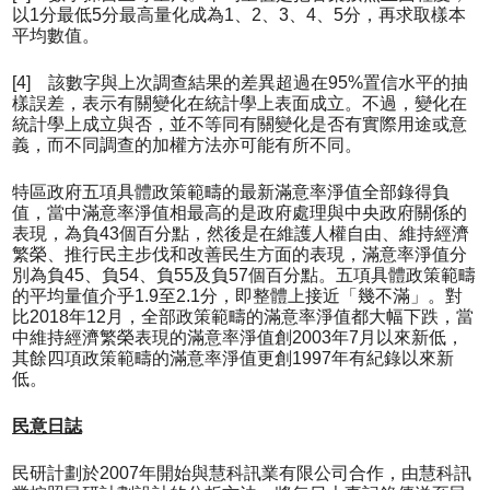
以1分最低5分最高量化成為1、2、3、4、5分，再求取樣本
平均數值。
[4] 該數字與上次調查結果的差異超過在95%置信水平的抽
樣誤差，表示有關變化在統計學上表面成立。不過，變化在
統計學上成立與否，並不等同有關變化是否有實際用途或意
義，而不同調查的加權方法亦可能有所不同。
特區政府五項具體政策範疇的最新滿意率淨值全部錄得負
值，當中滿意率淨值相最高的是政府處理與中央政府關係的
表現，為負43個百分點，然後是在維護人權自由、維持經濟
繁榮、推行民主步伐和改善民生方面的表現，滿意率淨值分
別為負45、負54、負55及負57個百分點。五項具體政策範疇
的平均量值介乎1.9至2.1分，即整體上接近「幾不滿」。對
比2018年12月，全部政策範疇的滿意率淨值都大幅下跌，當
中維持經濟繁榮表現的滿意率淨值創2003年7月以來新低，
其餘四項政策範疇的滿意率淨值更創1997年有紀錄以來新
低。
民意日誌
民研計劃於2007年開始與慧科訊業有限公司合作，由慧科訊