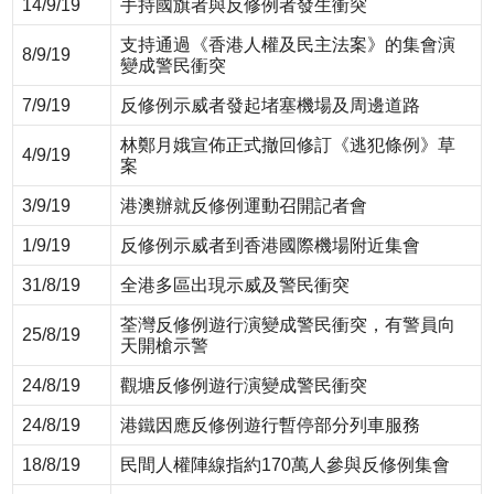
14/9/19
手持國旗者與反修例者發生衝突
支持通過《香港人權及民主法案》的集會演
8/9/19
變成警民衝突
7/9/19
反修例示威者發起堵塞機場及周邊道路
林鄭月娥宣佈正式撤回修訂《逃犯條例》草
4/9/19
案
3/9/19
港澳辦就反修例運動召開記者會
1/9/19
反修例示威者到香港國際機場附近集會
31/8/19
全港多區出現示威及警民衝突
荃灣反修例遊行演變成警民衝突，有警員向
25/8/19
天開槍示警
24/8/19
觀塘反修例遊行演變成警民衝突
24/8/19
港鐵因應反修例遊行暫停部分列車服務
18/8/19
民間人權陣線指約170萬人參與反修例集會