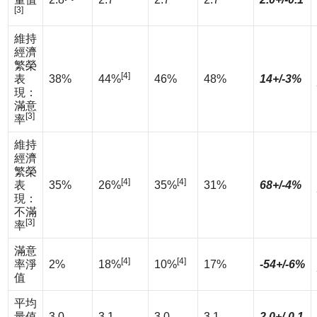
[3]
維持
經濟
繁榮
[4]
表
38%
44%
46%
48%
14+/-3%
現：
滿意
[3]
率
維持
經濟
繁榮
[4]
[4]
表
35%
26%
35%
31%
68+/-4%
現：
不滿
[3]
率
滿意
[4]
[4]
率淨
2%
18%
10%
17%
-54+/-6%
值
平均
量值
3.0
3.1
3.0
3.1
2.0+/-0.1