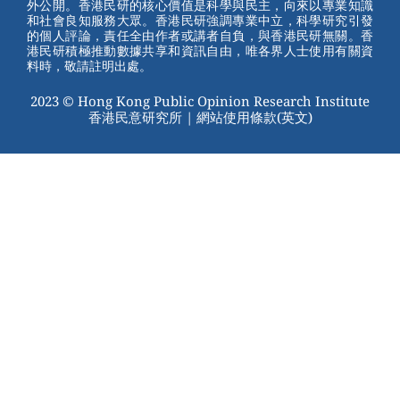
外公開。香港民研的核心價值是科學與民主，向來以專業知識
o
和社會良知服務大眾。香港民研強調專業中立，科學研究引發
的個人評論，責任全由作者或講者自負，與香港民研無關。香
o
港民研積極推動數據共享和資訊自由，唯各界人士使用有關資
料時，敬請註明出處。
k
2023 © Hong Kong Public Opinion Research Institute
香港民意研究所 |
網站使用條款(英文)