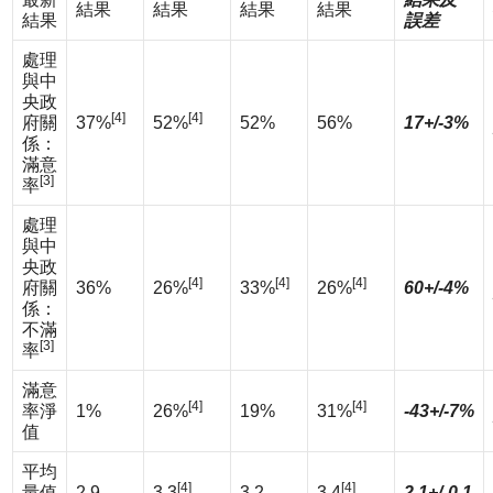
結果
結果
結果
結果
結果
誤差
處理
與中
央政
[4]
[4]
府關
37%
52%
52%
56%
17+/-3%
係：
滿意
[3]
率
處理
與中
央政
[4]
[4]
[4]
府關
36%
26%
33%
26%
60+/-4%
係：
不滿
[3]
率
滿意
[4]
[4]
率淨
1%
26%
19%
31%
-43+/-7%
值
平均
[4]
[4]
量值
2.9
3.3
3.2
3.4
2.1+/-0.1