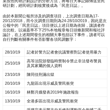
業按照民研計劃設計的分析方法，將每日大事記錄傳送至民
研計劃，經民研計劃核實後成為「民意日誌」。
由於本新聞公報所涉及的調查項目，上次調查日期為17-
20/12/2018，而今次調查日期則為24-28/10/2019，因此是次
公報中的「民意日誌」項目便以上述日期為依歸，讓讀者作
出比較。以涵蓋率不下25%本地報章每日頭條新聞和報社評
論計，在上述期間發生的相關大事包括以下事件，讀者可以
自行判斷有關事件有否影響各項民調數字：
28/10/19
記者於警方記者會抗議警察對記者使用暴力
高等法院頒發臨時禁制令禁止非法發布警員
25/10/19
及其家屬的個人資料
23/10/19
陳同佳刑滿出獄
20/10/19
九龍區出現示威及警民衝突
16/10/19
林鄭月娥發表2019年施政報告
13/10/19
全港多區出現示威及警民衝突
張建宗表示警方自反修列運動至今拘捕二千