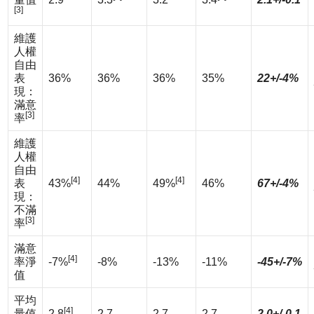
[3]
維護
人權
自由
表
36%
36%
36%
35%
22+/-4%
現：
滿意
[3]
率
維護
人權
自由
[4]
[4]
表
43%
44%
49%
46%
67+/-4%
現：
不滿
[3]
率
滿意
[4]
率淨
-7%
-8%
-13%
-11%
-45+/-7%
值
平均
[4]
量值
2.8
2.7
2.7
2.7
2.0+/-0.1