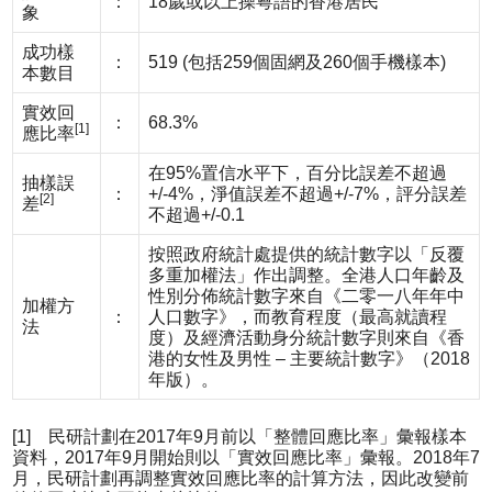
：
18歲或以上操粵語的香港居民
象
成功樣
：
519 (包括259個固網及260個手機樣本)
本數目
實效回
：
68.3%
[1]
應比率
在95%置信水平下，百分比誤差不超過
抽樣誤
：
+/-4%，淨值誤差不超過+/-7%，評分誤差
[2]
差
不超過+/-0.1
按照政府統計處提供的統計數字以「反覆
多重加權法」作出調整。全港人口年齡及
性別分佈統計數字來自《二零一八年年中
加權方
：
人口數字》，而教育程度（最高就讀程
法
度）及經濟活動身分統計數字則來自《香
港的女性及男性 – 主要統計數字》（2018
年版）。
[1] 民研計劃在2017年9月前以「整體回應比率」彙報樣本
資料，2017年9月開始則以「實效回應比率」彙報。2018年7
月，民研計劃再調整實效回應比率的計算方法，因此改變前