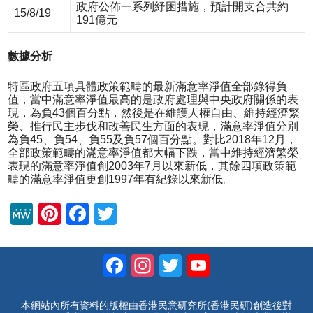
政府公佈一系列紓困措施，預計開支合共約
15/8/19
191億元
數據分析
特區政府五項具體政策範疇的最新滿意率淨值全部錄得負
值，當中滿意率淨值最高的是政府處理與中央政府關係的表
現，為負43個百分點，然後是在維護人權自由、維持經濟繁
榮、推行民主步伐和改善民生方面的表現，滿意率淨值分別
為負45、負54、負55及負57個百分點。對比2018年12月，
全部政策範疇的滿意率淨值都大幅下跌，當中維持經濟繁榮
表現的滿意率淨值創2003年7月以來新低，其餘四項政策範
疇的滿意率淨值更創1997年有紀錄以來新低。
M
Pi
F
T
e
nt
a
wi
W
er
c
tt
Facebook
Instagram
Twitter
YouTube
e
e
e
er
Channel
st
b
本網站內所有資料的版權由香港民意研究所(香港民研)創造後對