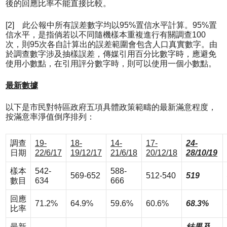
後的回應比率不能直接比較。
[2] 此公報中所有誤差數字均以95%置信水平計算。95%置
信水平，是指倘若以不同隨機樣本重複進行有關調查100
次，則95次各自計算出的誤差範圍會包含人口真實數字。由
於調查數字涉及抽樣誤差，傳媒引用百分比數字時，應避免
使用小數點，在引用評分數字時，則可以使用一個小數點。
最新數據
以下是市民對特區政府五項具體政策範疇的最新滿意程度，
按滿意率淨值倒序排列：
調查
19-
18-
14-
17-
24-
日期
22/6/17
19/12/17
21/6/18
20/12/18
28/10/19
樣本
542-
588-
569-652
512-540
519
數目
634
666
回應
71.2%
64.9%
59.6%
60.6%
68.3%
比率
最新
結果及