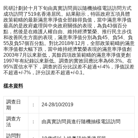
民研計劃於十月下旬由真實訪問員以隨機抽樣電話訪問方式
成功訪問了519名香港居民。結果顯示，特區政府五項具體
政策範疇的最新滿意率淨值全部錄得負值，當中滿意率淨值
最高的是政府處理與中央政府關係的表現，為負43個百分
點，然後是在維護人權自由、維持經濟繁榮、推行民主步伐
和改善民生方面的表現，滿意率淨值分別為負45、負54、負
55及負57個百分點。對比2018年12月，全部政策範疇的滿意
率淨值都大幅下跌，當中維持經濟繁榮表現的滿意率淨值創
2003年7月以來新低，其餘四項政策範疇的滿意率淨值更創
1997年有紀錄以來新低。調查的實效回應比率為68.3%。在
95%置信水平下，調查的百分比誤差不超過+/-4%，淨值誤差
不超過+/-7%，評分誤差不超過+/-0.1。
樣本資料
調查日
：
24-28/10/2019
期
調查方
：
由真實訪問員進行隨機抽樣電話訪問
法
訪問對