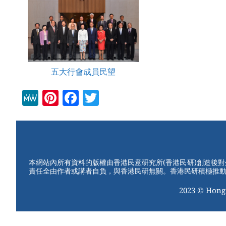
五大行會成員民望
M
Pi
F
T
e
nt
a
wi
W
er
c
tt
e
e
e
er
st
b
本網站內所有資料的版權由香港民意研究所(香港民研)創造後
責任全由作者或講者自負，與香港民研無關。香港民研積極推
o
2023 © Hong
o
k