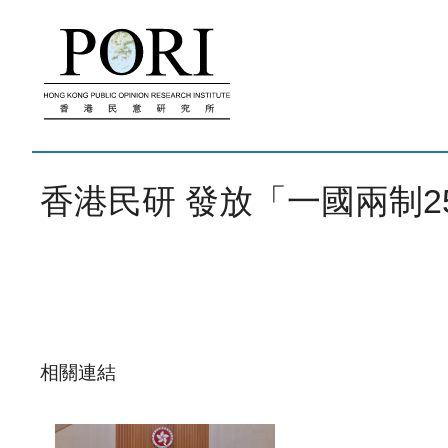
跳
至
內
容
香港民研 發放「一國兩制25周
相關連結