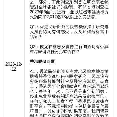
之一部分，而此調查系列旨在研究宗教轉
變對全球各社群的影響。有關香港調查在
2023年6至9月進行，並以隨機電話抽樣方
式訪問了2,012名18歲以上的受訪者。
Q1：香港民研對外間調查機構接手研究港
人身份認同有何感受，以及如何分析當中
結果？
Q2：皮尤在構思及實際進行調查時有否與
香港民研以任何形式合作？
香港民研回覆
2023-12-
12
A1：香港民研歡迎所有本地及非本地專業
機構於香港進行任何民意研究，因為擁有
愈多科學數據對社會發展愈有幫助。事實
上，香港民研仍會繼續進行身份認同感調
查，每半年一次，只不過是由年初開始，
停止免費發放有關調查結果及數據而已。
任何研究人士其實可從「香港民研數據查
冊平台」下載相關數據（包括免費及付費
項目），與皮尤調查結果互讀。我們留意
到皮尤研究身份認同的調查字眼與香港民