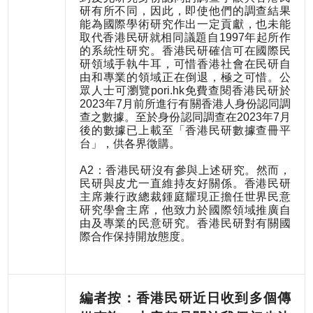
研有所不同，因此，即使他們的調查結果
能為國際學術研究作出一定貢獻，也未能
取代香港民研就相同議題自1997年起所作
的系統性研究。香港民研確信可在國際民
研領域手執牛耳，可惜香港社會在民研自
由和專業的領域正在倒退，極之可惜。公
眾人士可瀏覽pori.hk免費查閱香港民研於
2023年7月前所進行有關香港人身份認同調
查之數據。至於身份認同調查在2023年7月
後的數據已上載至「香港民研數據查冊平
台」，供各界徵購。
A2：香港民研沒有參與上述研究。然而，
民研與皮尤一直維持友好關係。香港民研
主席兼行政總裁鍾庭耀現正擔任世界民意
研究學會主席，他致力於國際領域推廣自
由及專業的民意研究。香港民研對有關國
際合作保持開放態度。
編者按：香港民研近日收到多個傳