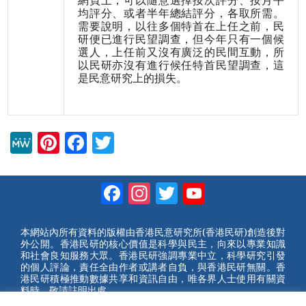
網頁上，可以隨意選擇按次評分、按月平
均評分、或者半年總結評分，各取所需。
需要說明，以往多個特首在上任之前，民
研便已進行民望調查，但今年只有一個候
選人，上任前又沒有廣泛的民間互動，所
以民研亦沒有進行候任特首民望調查，這
是民意研究上的損失。
M
Pi
F
T
e
nt
a
wi
W
er
c
tt
Facebook
Instagram
Twitter
YouTube
e
e
e
er
Channel
st
b
本網站內所有資料的版權由香港民意研究所(香港民研)創造後對
外公開。香港民研的核心價值是科學與民主，向來以專業知識
o
和社會良知服務大眾。香港民研強調專業中立，科學研究引發
的個人評論，責任全由作者或講者自負，與香港民研無關。香
o
港民研積極推動數據共享和資訊自由，唯各界人士使用有關資
料時，敬請註明出處。
k