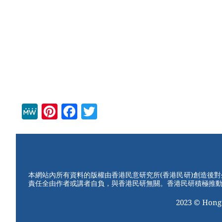
M
Pi
F
T
e
nt
a
wi
W
er
c
tt
e
e
e
er
st
b
本網站內所有資料的版權由香港民意研究所(香港民研)創造後
責任全由作者或講者自負，與香港民研無關。香港民研積極推
o
2023 © Hong
o