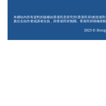
W
er
c
tt
e
e
e
er
st
b
本網站內所有資料的版權由香港民意研究所(香港民研)創造後
責任全由作者或講者自負，與香港民研無關。香港民研積極推
o
2023 © Hong
o
k