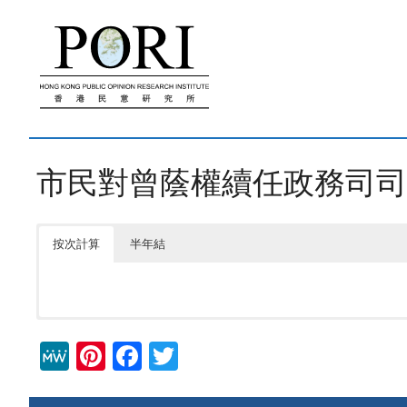
跳
至
內
容
市民對曾蔭權續任政務司司
按次計算
半年結
M
Pi
F
T
e
nt
a
wi