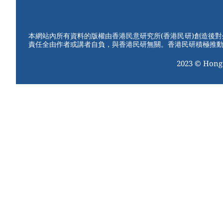
W
er
c
tt
e
e
e
er
st
b
本網站內所有資料的版權由香港民意研究所(香港民研)創造後
責任全由作者或講者自負，與香港民研無關。香港民研積極推
o
2023 © Hong
o
k