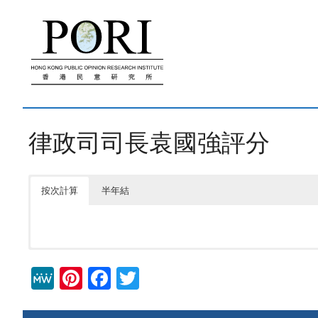
跳
至
內
容
律政司司長袁國強評分
按次計算
半年結
M
Pi
F
T
e
nt
a
wi