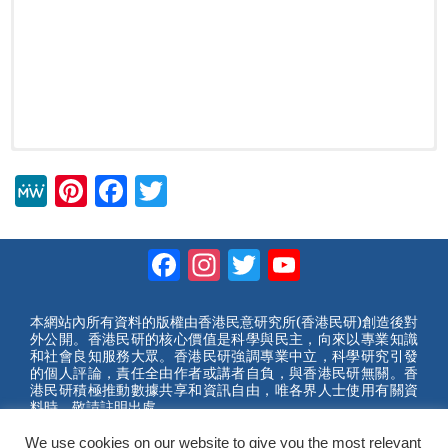
M
Pi
F
T
e
nt
a
wi
W
er
c
tt
Facebook
Instagram
Twitter
YouTube
e
e
e
er
Channel
st
b
本網站內所有資料的版權由香港民意研究所(香港民研)創造後對
外公開。香港民研的核心價值是科學與民主，向來以專業知識
o
和社會良知服務大眾。香港民研強調專業中立，科學研究引發
的個人評論，責任全由作者或講者自負，與香港民研無關。香
o
港民研積極推動數據共享和資訊自由，唯各界人士使用有關資
料時，敬請註明出處。
k
2023 © Hong Kong Public Opinion Research Institute