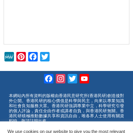
M
Pi
F
T
e
nt
a
wi
W
er
c
tt
Facebook
Instagram
Twitter
YouTube
e
e
e
er
Channel
st
b
本網站內所有資料的版權由香港民意研究所(香港民研)創造後對
外公開。香港民研的核心價值是科學與民主，向來以專業知識
o
和社會良知服務大眾。香港民研強調專業中立，科學研究引發
的個人評論，責任全由作者或講者自負，與香港民研無關。香
o
港民研積極推動數據共享和資訊自由，唯各界人士使用有關資
料時，敬請註明出處。
k
2023 © Hong Kong Public Opinion Research Institute