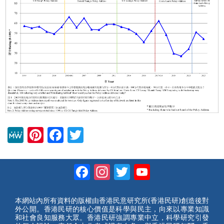
M
Pi
F
T
e
nt
a
wi
W
er
c
tt
Facebook
Instagram
Twitter
YouTube
e
e
e
er
Channel
st
b
本網站內所有資料的版權由香港民意研究所(香港民研)創造後對
外公開。香港民研的核心價值是科學與民主，向來以專業知識
o
和社會良知服務大眾。香港民研強調專業中立，科學研究引發