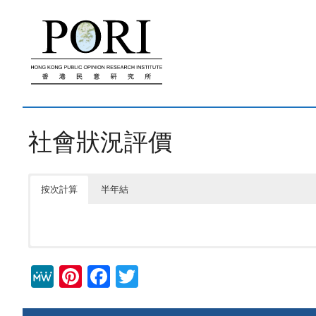
跳
至
內
容
社會狀況評價
按次計算
半年結
M
Pi
F
T
e
nt
a
wi