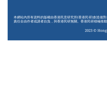
W
er
c
tt
e
e
e
er
st
b
本網站內所有資料的版權由香港民意研究所(香港民研)創造後
責任全由作者或講者自負，與香港民研無關。香港民研積極推
o
2023 © Hong
o
k