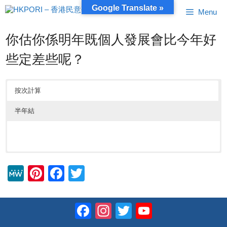
跳
Google Translate »
Menu
至
內
容
你估你係明年既個人發展會比今年好
些定差些呢？
按次計算
半年結
M
Pi
F
T
e
nt
a
wi
W
er
c
tt
Facebook
Instagram
Twitter
YouTube
e
e
e
er
Channel