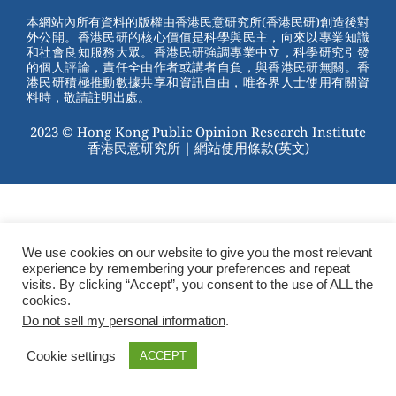
st
b
本網站內所有資料的版權由香港民意研究所(香港民研)創造後對
外公開。香港民研的核心價值是科學與民主，向來以專業知識
o
和社會良知服務大眾。香港民研強調專業中立，科學研究引發
的個人評論，責任全由作者或講者自負，與香港民研無關。香
o
港民研積極推動數據共享和資訊自由，唯各界人士使用有關資
料時，敬請註明出處。
k
2023 © Hong Kong Public Opinion Research Institute
香港民意研究所 |
網站使用條款(英文)
We use cookies on our website to give you the most relevant
experience by remembering your preferences and repeat
visits. By clicking “Accept”, you consent to the use of ALL the
cookies.
Do not sell my personal information
.
Cookie settings
ACCEPT