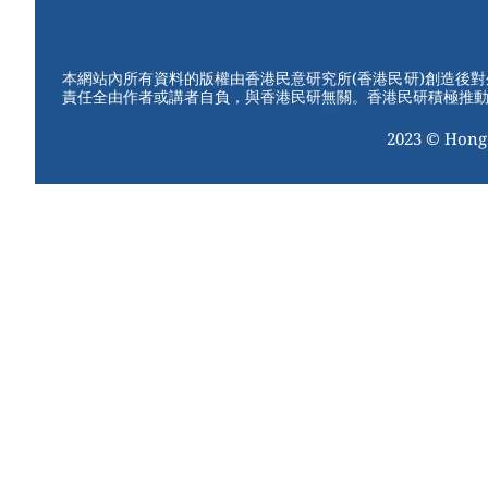
W
er
c
tt
e
e
e
er
st
b
本網站內所有資料的版權由香港民意研究所(香港民研)創造後
責任全由作者或講者自負，與香港民研無關。香港民研積極推
o
2023 © Hong
o
k