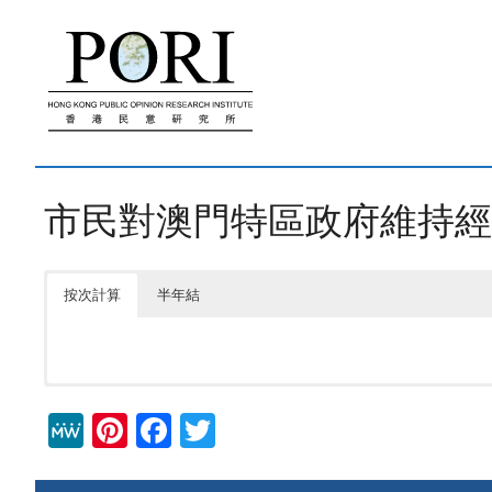
跳
至
內
容
市民對澳門特區政府維持經
按次計算
半年結
M
Pi
F
T
e
nt
a
wi