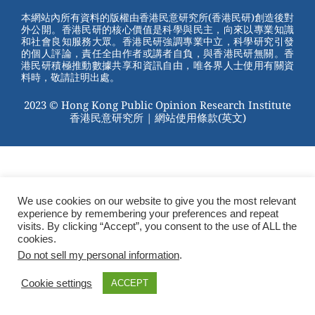
st
b
本網站內所有資料的版權由香港民意研究所(香港民研)創造後對
外公開。香港民研的核心價值是科學與民主，向來以專業知識
o
和社會良知服務大眾。香港民研強調專業中立，科學研究引發
的個人評論，責任全由作者或講者自負，與香港民研無關。香
o
港民研積極推動數據共享和資訊自由，唯各界人士使用有關資
料時，敬請註明出處。
k
2023 © Hong Kong Public Opinion Research Institute
香港民意研究所 |
網站使用條款(英文)
We use cookies on our website to give you the most relevant
experience by remembering your preferences and repeat
visits. By clicking “Accept”, you consent to the use of ALL the
cookies.
Do not sell my personal information
.
Cookie settings
ACCEPT