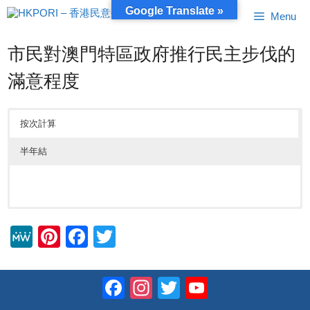
跳
Google Translate »
Menu
至
內
容
市民對澳門特區政府推行民主步伐的
滿意程度
按次計算
半年結
M
Pi
F
T
e
nt
a
wi
W
er
c
tt
Facebook
Instagram
Twitter
YouTube
e
e
e
er
Channel