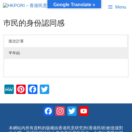
跳
Google Translate »
Menu
至
內
容
巿民的身份認同感
按次計算
半年結
M
Pi
F
T
e
nt
a
wi
W
er
c
tt
Facebook
Instagram
Twitter
YouTube
e
e
e
er
Channel
st
b
本網站內所有資料的版權由香港民意研究所(香港民研)創造後對