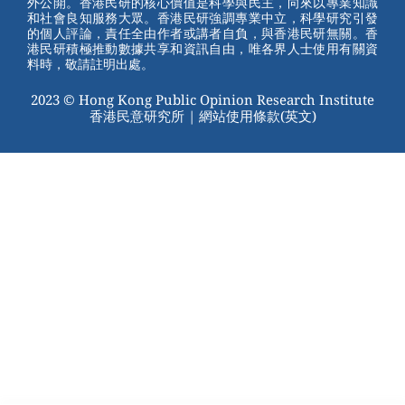
外公開。香港民研的核心價值是科學與民主，向來以專業知識
o
和社會良知服務大眾。香港民研強調專業中立，科學研究引發
的個人評論，責任全由作者或講者自負，與香港民研無關。香
o
港民研積極推動數據共享和資訊自由，唯各界人士使用有關資
料時，敬請註明出處。
k
2023 © Hong Kong Public Opinion Research Institute
香港民意研究所 |
網站使用條款(英文)