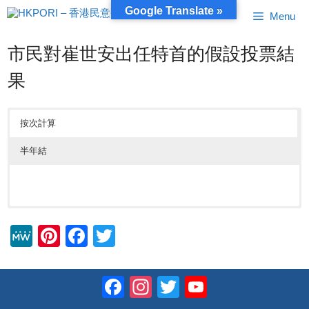
跳
Google Translate »
Menu
至
內
容
市民對崔世安出任特首的假設投票結
果
按次計算
半年結
M
Pi
F
T
e
nt
a
wi
W
er
c
tt
Facebook
Instagram
Twitter
YouTube
e
e
e
er
Channel