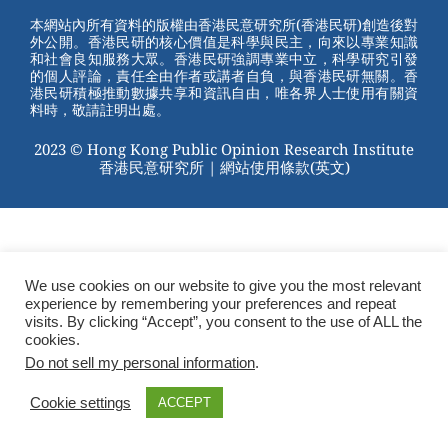
st
b
本網站內所有資料的版權由香港民意研究所(香港民研)創造後對
外公開。香港民研的核心價值是科學與民主，向來以專業知識
o
和社會良知服務大眾。香港民研強調專業中立，科學研究引發
的個人評論，責任全由作者或講者自負，與香港民研無關。香
o
港民研積極推動數據共享和資訊自由，唯各界人士使用有關資
料時，敬請註明出處。
k
2023 © Hong Kong Public Opinion Research Institute
香港民意研究所 |
網站使用條款(英文)
We use cookies on our website to give you the most relevant
experience by remembering your preferences and repeat
visits. By clicking “Accept”, you consent to the use of ALL the
cookies.
Do not sell my personal information
.
Cookie settings
ACCEPT