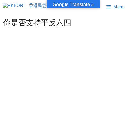
跳
Google Translate »
Menu
至
內
容
你是否支持平反六四