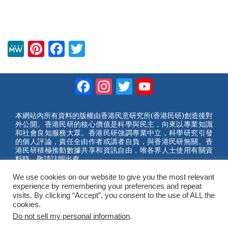
M
Pi
F
T
e
nt
a
wi
W
er
c
tt
Facebook
Instagram
Twitter
YouTube
e
e
e
er
Channel
st
b
本網站內所有資料的版權由香港民意研究所(香港民研)創造後對
外公開。香港民研的核心價值是科學與民主，向來以專業知識
o
和社會良知服務大眾。香港民研強調專業中立，科學研究引發
的個人評論，責任全由作者或講者自負，與香港民研無關。香
o
港民研積極推動數據共享和資訊自由，唯各界人士使用有關資
料時，敬請註明出處。
k
2023 © Hong Kong Public Opinion Research Institute
香港民意研究所 |
網站使用條款(英文)
We use cookies on our website to give you the most relevant
experience by remembering your preferences and repeat
visits. By clicking “Accept”, you consent to the use of ALL the
cookies.