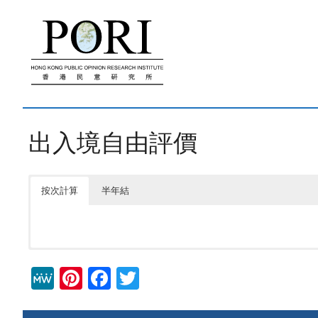
跳
至
內
容
出入境自由評價
按次計算
半年結
M
Pi
F
T
e
nt
a
wi