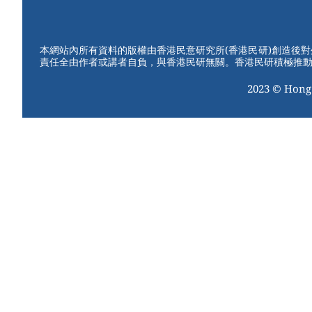
W
er
c
tt
e
e
e
er
st
b
本網站內所有資料的版權由香港民意研究所(香港民研)創造後
責任全由作者或講者自負，與香港民研無關。香港民研積極推
o
2023 © Hong
o
k