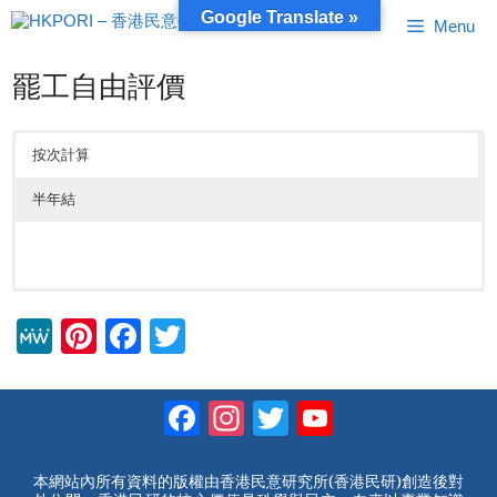
跳
Google Translate »
Menu
至
內
容
罷工自由評價
按次計算
半年結
M
Pi
F
T
e
nt
a
wi
W
er
c
tt
Facebook
Instagram
Twitter
YouTube
e
e
e
er
Channel
st
b
本網站內所有資料的版權由香港民意研究所(香港民研)創造後對