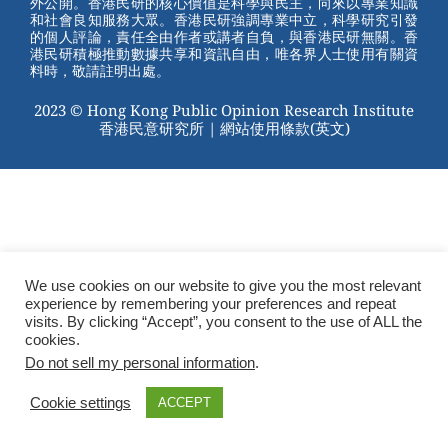
外公開。香港民研的核心價值是科學與民主，向來以專業知識
o
和社會良知服務大眾。香港民研強調專業中立，科學研究引發
的個人評論，責任全由作者或講者自負，與香港民研無關。香
o
港民研積極推動數據共享和資訊自由，唯各界人士使用有關資
料時，敬請註明出處。
k
2023 © Hong Kong Public Opinion Research Institute
香港民意研究所 |
網站使用條款(英文)
We use cookies on our website to give you the most relevant
experience by remembering your preferences and repeat
visits. By clicking “Accept”, you consent to the use of ALL the
cookies.
Do not sell my personal information
.
Cookie settings
ACCEPT