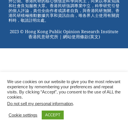
外公開。香港民研的核心價值是科學與民主，向來以專業知識
o
和社會良知服務大眾。香港民研強調專業中立，科學研究引發
的個人評論，責任全由作者或講者自負，與香港民研無關。香
o
港民研積極推動數據共享和資訊自由，唯各界人士使用有關資
料時，敬請註明出處。
k
2023 © Hong Kong Public Opinion Research Institute
香港民意研究所 |
網站使用條款(英文)
We use cookies on our website to give you the most relevant
experience by remembering your preferences and repeat
visits. By clicking “Accept”, you consent to the use of ALL the
cookies.
Do not sell my personal information
.
Cookie settings
ACCEPT