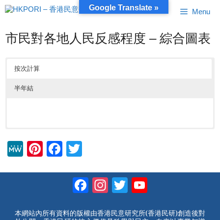
跳
Google Translate »
Menu
至
內
容
市民對各地人民反感程度 – 綜合圖表
按次計算
半年結
M
Pi
F
T
e
nt
a
wi
W
er
c
tt
Facebook
Instagram
Twitter
YouTube
e
e
e
er
Channel
st
b
本網站內所有資料的版權由香港民意研究所(香港民研)創造後對