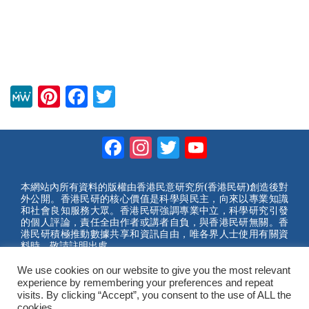
M
Pi
F
T
e
nt
a
wi
W
er
c
tt
Facebook
Instagram
Twitter
YouTube
e
e
e
er
Channel
st
b
本網站內所有資料的版權由香港民意研究所(香港民研)創造後對
外公開。香港民研的核心價值是科學與民主，向來以專業知識
o
和社會良知服務大眾。香港民研強調專業中立，科學研究引發
的個人評論，責任全由作者或講者自負，與香港民研無關。香
o
港民研積極推動數據共享和資訊自由，唯各界人士使用有關資
料時，敬請註明出處。
k
2023 © Hong Kong Public Opinion Research Institute
We use cookies on our website to give you the most relevant
香港民意研究所 |
網站使用條款(英文)
experience by remembering your preferences and repeat
visits. By clicking “Accept”, you consent to the use of ALL the